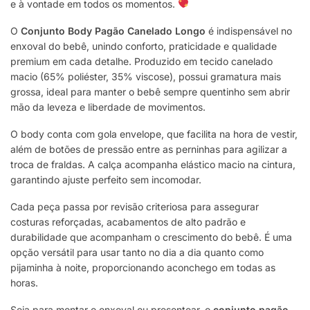
e à vontade em todos os momentos.
O
Conjunto Body Pagão Canelado Longo
é indispensável no
enxoval do bebê, unindo conforto, praticidade e qualidade
premium em cada detalhe. Produzido em tecido canelado
macio (65% poliéster, 35% viscose), possui gramatura mais
grossa, ideal para manter o bebê sempre quentinho sem abrir
mão da leveza e liberdade de movimentos.
O body conta com gola envelope, que facilita na hora de vestir,
além de botões de pressão entre as perninhas para agilizar a
troca de fraldas. A calça acompanha elástico macio na cintura,
garantindo ajuste perfeito sem incomodar.
Cada peça passa por revisão criteriosa para assegurar
costuras reforçadas, acabamentos de alto padrão e
durabilidade que acompanham o crescimento do bebê. É uma
opção versátil para usar tanto no dia a dia quanto como
pijaminha à noite, proporcionando aconchego em todas as
horas.
Seja para montar o enxoval ou presentear, o
conjunto pagão