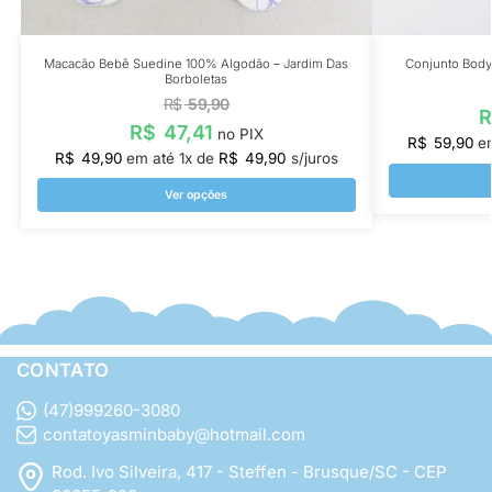
Macacão Bebê Suedine 100% Algodão – Jardim Das
Conjunto Body
Borboletas
R$
59,90
R$
47,41
no PIX
R$
59,90
e
R$
49,90
em até
1
x de
R$
49,90
s/juros
Ver opções
CONTATO
(47)999260-3080
contatoyasminbaby@hotmail.com
Rod. Ivo Silveira, 417 - Steffen - Brusque/SC - CEP