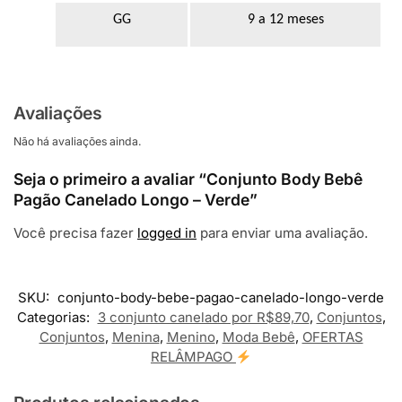
GG
9 a 12 meses
Avaliações
Não há avaliações ainda.
Seja o primeiro a avaliar “Conjunto Body Bebê
Pagão Canelado Longo – Verde”
Você precisa fazer
logged in
para enviar uma avaliação.
SKU:
conjunto-body-bebe-pagao-canelado-longo-verde
Categorias:
3 conjunto canelado por R$89,70
,
Conjuntos
,
Conjuntos
,
Menina
,
Menino
,
Moda Bebê
,
OFERTAS
RELÂMPAGO