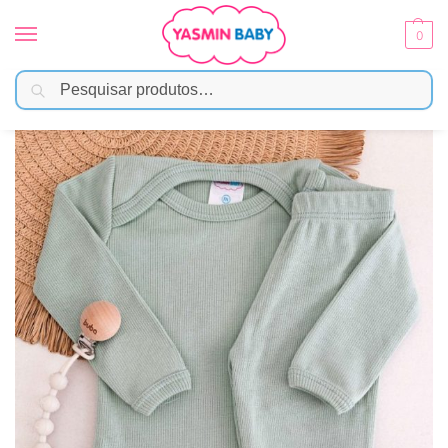
0
Pesquisar
Início
Moda Bebê
Menina
Conjunto Body Bebê Pagão Canelado Longo – Verde
/
/
/