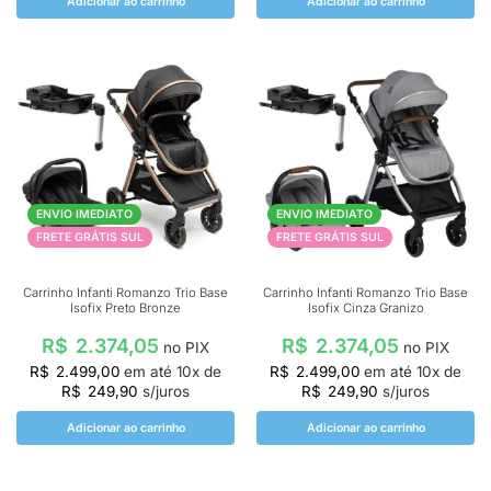
Adicionar ao carrinho
Adicionar ao carrinho
ENVIO IMEDIATO
ENVIO IMEDIATO
FRETE GRÁTIS SUL
FRETE GRÁTIS SUL
Carrinho Infanti Romanzo Trio Base
Carrinho Infanti Romanzo Trio Base
Isofix Preto Bronze
Isofix Cinza Granizo
R$
2.374,05
R$
2.374,05
no PIX
no PIX
R$
2.499,00
em até
10
x de
R$
2.499,00
em até
10
x de
R$
249,90
s/juros
R$
249,90
s/juros
Adicionar ao carrinho
Adicionar ao carrinho