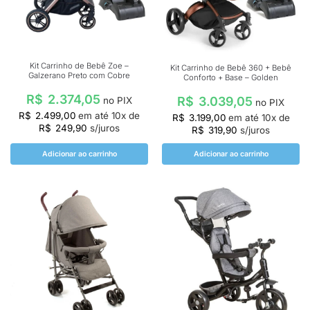
Kit Carrinho de Bebê Zoe –
Kit Carrinho de Bebê 360 + Bebê
Galzerano Preto com Cobre
Conforto + Base – Golden
R$
2.374,05
R$
3.039,05
no PIX
no PIX
R$
2.499,00
em até
10
x de
R$
3.199,00
em até
10
x de
R$
249,90
s/juros
R$
319,90
s/juros
Adicionar ao carrinho
Adicionar ao carrinho