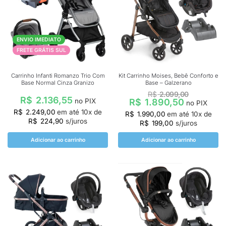
ENVIO IMEDIATO
FRETE GRÁTIS SUL
Carrinho Infanti Romanzo Trio Com
Kit Carrinho Moises, Bebê Conforto e
Base Normal Cinza Granizo
Base – Galzerano
R$
2.099,00
R$
2.136,55
R$
1.890,50
no PIX
no PIX
R$
2.249,00
em até
10
x de
R$
1.990,00
em até
10
x de
R$
224,90
s/juros
R$
199,00
s/juros
Adicionar ao carrinho
Adicionar ao carrinho