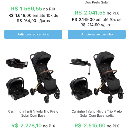
Duo Preto Solar
R$
1.566,55
no PIX
R$
2.041,55
no PIX
R$
1.649,00
em até
10
x de
R$
2.149,00
em até
10
x de
R$
164,90
s/juros
R$
214,90
s/juros
Adicionar ao carrinho
Adicionar ao carrinho
Carrinho Infanti Nivola Trio Preto
Carrinho Infanti Nivola Trio Preto
Solar Com Base
Solar Com Base Isofix
R$
2.278,10
R$
2.515,60
no PIX
no PIX