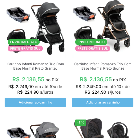
ENVIO IMEDIATO
ENVIO IMEDIATO
FRETE GRÁTIS SUL
FRETE GRÁTIS SUL
Carrinho Infanti Romanzo Trio Com
Carrinho Infanti Romanzo Trio Com
Base Normal Preto Granizo
Base Normal Preto Bronze
R$
2.136,55
R$
2.136,55
no PIX
no PIX
R$
2.249,00
em até
10
x de
R$
2.249,00
em até
10
x de
R$
224,90
s/juros
R$
224,90
s/juros
Adicionar ao carrinho
Adicionar ao carrinho
-5%