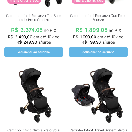
FRETE GRÁTIS SUL
FRETE GRÁTIS SUL
Carrinho Infanti Romanzo Trio Base
Carrinho Infanti Romanzo Duo Preto
Isofix Preto Granizo
Bronze
R$
2.374,05
R$
1.899,05
no PIX
no PIX
R$
2.499,00
em até
10
x de
R$
1.999,00
em até
10
x de
R$
249,90
s/juros
R$
199,90
s/juros
Adicionar ao carrinho
Adicionar ao carrinho
Carrinho Infanti Nivola Preto Solar
Carrinho Infanti Travel System Nivola