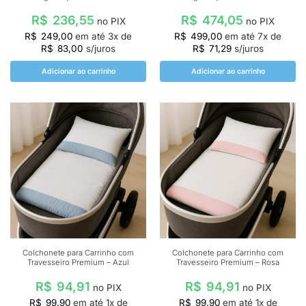
R$
236,55
R$
474,05
no PIX
no PIX
R$
249,00
em até
3
x de
R$
499,00
em até
7
x de
R$
83,00
s/juros
R$
71,29
s/juros
Adicionar ao carrinho
Adicionar ao carrinho
Colchonete para Carrinho com
Colchonete para Carrinho com
Travesseiro Premium – Azul
Travesseiro Premium – Rosa
R$
94,91
R$
94,91
no PIX
no PIX
R$
99,90
em até
1
x de
R$
99,90
em até
1
x de