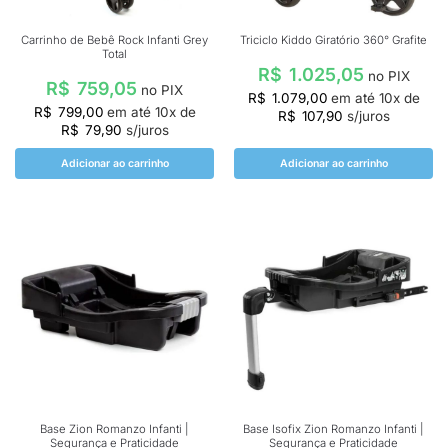
Carrinho de Bebê Rock Infanti Grey
Triciclo Kiddo Giratório 360° Grafite
Total
R$
1.025,05
no PIX
R$
759,05
no PIX
R$
1.079,00
em até
10
x de
R$
799,00
em até
10
x de
R$
107,90
s/juros
R$
79,90
s/juros
Adicionar ao carrinho
Adicionar ao carrinho
Base Zion Romanzo Infanti |
Base Isofix Zion Romanzo Infanti |
Segurança e Praticidade
Segurança e Praticidade