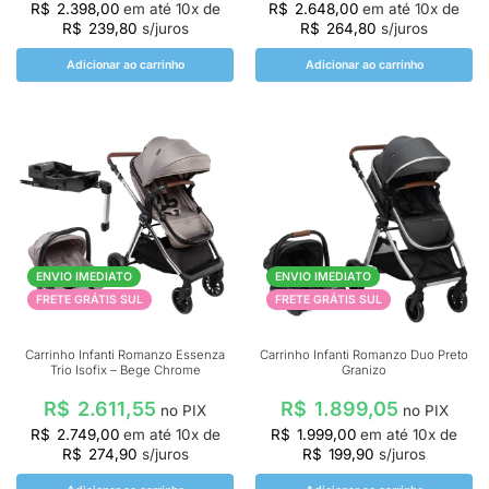
R$
2.398,00
em até
10
x de
R$
2.648,00
em até
10
x de
R$
239,80
s/juros
R$
264,80
s/juros
Adicionar ao carrinho
Adicionar ao carrinho
ENVIO IMEDIATO
ENVIO IMEDIATO
FRETE GRÁTIS SUL
FRETE GRÁTIS SUL
Carrinho Infanti Romanzo Essenza
Carrinho Infanti Romanzo Duo Preto
Trio Isofix – Bege Chrome
Granizo
R$
2.611,55
R$
1.899,05
no PIX
no PIX
R$
2.749,00
em até
10
x de
R$
1.999,00
em até
10
x de
R$
274,90
s/juros
R$
199,90
s/juros