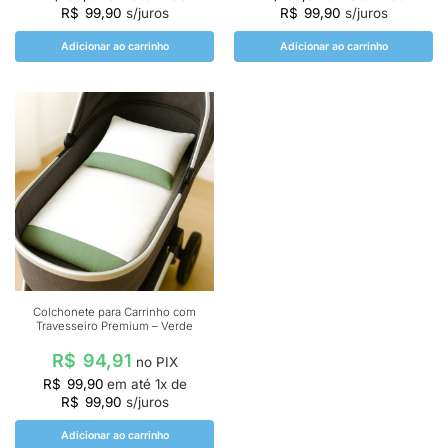
R$
99,90
s/juros
R$
99,90
s/juros
Adicionar ao carrinho
Adicionar ao carrinho
Colchonete para Carrinho com
Travesseiro Premium – Verde
R$
94,91
no PIX
R$
99,90
em até
1
x de
R$
99,90
s/juros
Adicionar ao carrinho