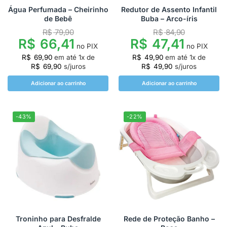
Água Perfumada – Cheirinho
Redutor de Assento Infantil
de Bebê
Buba – Arco-íris
R$
79,90
R$
84,90
R$
47,41
R$
66,41
no PIX
no PIX
R$
49,90
em até
1
x de
R$
69,90
em até
1
x de
R$
49,90
s/juros
R$
69,90
s/juros
Adicionar ao carrinho
Adicionar ao carrinho
-43%
-22%
Troninho para Desfralde
Rede de Proteção Banho –