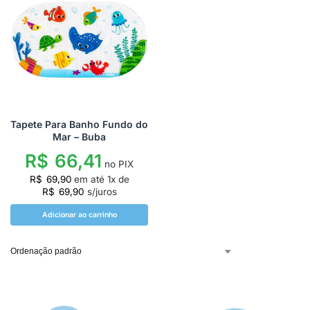
Tapete Para Banho Fundo do
Mar – Buba
R$
66,41
no PIX
R$
69,90
em até
1
x de
R$
69,90
s/juros
Adicionar ao carrinho