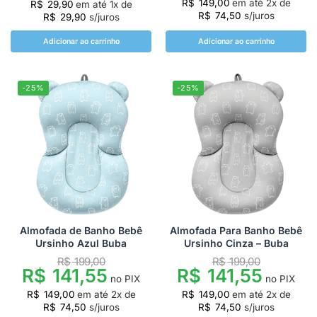
R$
149,00
em até
2
x de
R$
29,90
em até
1
x de
R$
74,50
s/juros
R$
29,90
s/juros
Adicionar ao carrinho
Adicionar ao carrinho
-25%
-25%
Almofada de Banho Bebê
Almofada Para Banho Bebê
Ursinho Azul Buba
Ursinho Cinza – Buba
R$
199,00
R$
199,00
R$
141,55
R$
141,55
no PIX
no PIX
R$
149,00
em até
2
x de
R$
149,00
em até
2
x de
R$
74,50
s/juros
R$
74,50
s/juros