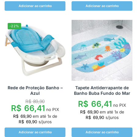
Adicionar ao carrinho
Adicionar ao carrinho
-22%
Rede de Proteção Banho –
Tapete Antiderrapante de
Azul
Banho Buba Fundo do Mar
R$
89,90
R$
66,41
no PIX
R$
66,41
no PIX
R$
69,90
em até
1
x de
R$
69,90
em até
1
x de
R$
69,90
s/juros
R$
69,90
s/juros
Adicionar ao carrinho
Adicionar ao carrinho