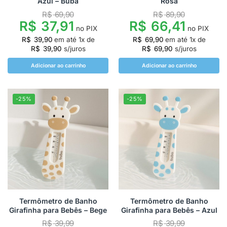
Azul – Buba
Rosa
R$
69,90
R$
89,90
R$
37,91
R$
66,41
no PIX
no PIX
R$
39,90
em até
1
x de
R$
69,90
em até
1
x de
R$
39,90
s/juros
R$
69,90
s/juros
Adicionar ao carrinho
Adicionar ao carrinho
-25%
-25%
Termômetro de Banho
Termômetro de Banho
Girafinha para Bebês – Bege
Girafinha para Bebês – Azul
R$
39,99
R$
39,99