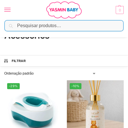
0
Pesquisar
Início
Banho
Acessórios
/
/
Acessórios
FILTRAR
-29%
-10%