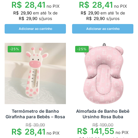
R$
28,41
R$
28,41
no PIX
no PIX
R$
29,90
em até
1
x de
R$
29,90
em até
1
x de
R$
29,90
s/juros
R$
29,90
s/juros
Adicionar ao carrinho
Adicionar ao carrinho
-25%
-25%
Termômetro de Banho
Almofada de Banho Bebê
Girafinha para Bebês – Rosa
Ursinho Rosa Buba
R$
39,99
R$
199,00
R$
141,55
R$
28,41
no PIX
no PIX