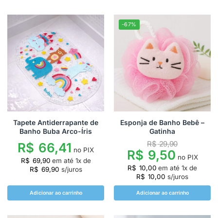
-67%
Tapete Antiderrapante de
Esponja de Banho Bebê –
Banho Buba Arco-Íris
Gatinha
R$
29,90
R$
66,41
no PIX
R$
9,50
no PIX
R$
69,90
em até
1
x de
R$
10,00
em até
1
x de
R$
69,90
s/juros
R$
10,00
s/juros
Adicionar ao carrinho
Adicionar ao carrinho