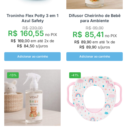
Troninho Flex Potty 3 em 1
Difusor Cheirinho de Bebê
Azul Safety
para Ambiente
R$
239,00
R$
99,90
R$
160,55
R$
85,41
no PIX
no PIX
R$
169,00
em até
2
x de
R$
89,90
em até
1
x de
R$
84,50
s/juros
R$
89,90
s/juros
Adicionar ao carrinho
Adicionar ao carrinho
-13%
-41%