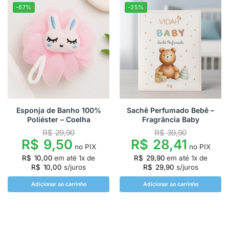
-67%
-25%
Esponja de Banho 100%
Sachê Perfumado Bebê –
Poliéster – Coelha
Fragrância Baby
R$
29,90
R$
39,90
R$
9,50
R$
28,41
no PIX
no PIX
R$
10,00
em até
1
x de
R$
29,90
em até
1
x de
R$
10,00
s/juros
R$
29,90
s/juros
Adicionar ao carrinho
Adicionar ao carrinho