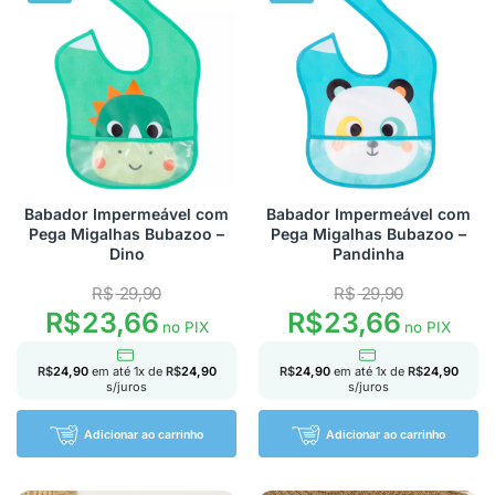
Babador Impermeável com
Babador Impermeável com
Pega Migalhas Bubazoo –
Pega Migalhas Bubazoo –
Dino
Pandinha
R$
29,90
R$
29,90
R$
23,66
R$
23,66
no PIX
no PIX
R$
24,90
em até
1
x de
R$
24,90
R$
24,90
em até
1
x de
R$
24,90
s/juros
s/juros
Adicionar ao carrinho
Adicionar ao carrinho