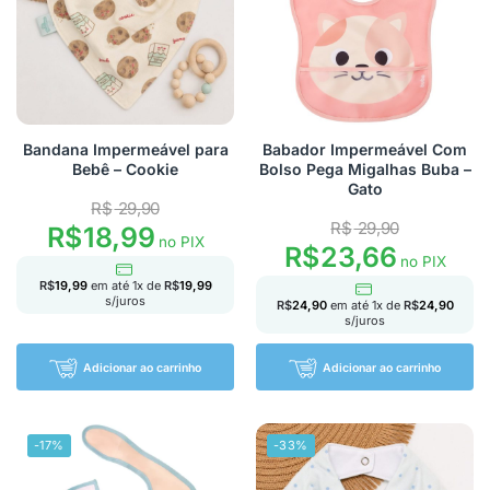
Bandana Impermeável para
Babador Impermeável Com
Bebê – Cookie
Bolso Pega Migalhas Buba –
Gato
R$
29,90
R$
29,90
R$
18,99
no PIX
R$
23,66
no PIX
R$
19,99
em até
1
x de
R$
19,99
s/juros
R$
24,90
em até
1
x de
R$
24,90
s/juros
Adicionar ao carrinho
Adicionar ao carrinho
-17%
-33%