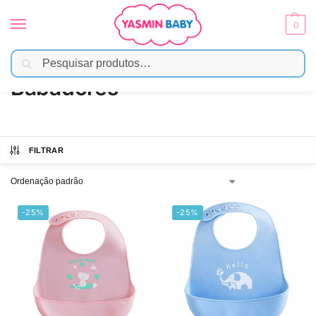
0
Pesquisar
Início
Alimentação
Babadores
/
/
Babadores
FILTRAR
-25%
-25%