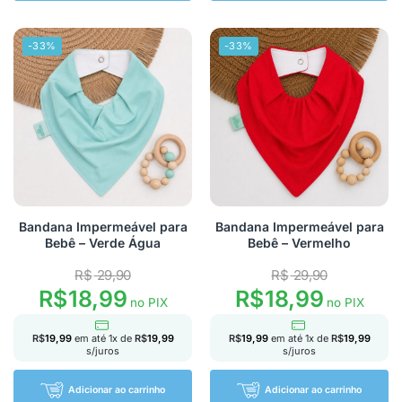
-33%
-33%
Bandana Impermeável para
Bandana Impermeável para
Bebê – Verde Água
Bebê – Vermelho
R$
29,90
R$
29,90
R$
18,99
R$
18,99
no PIX
no PIX
R$
19,99
em até
1
x de
R$
19,99
R$
19,99
em até
1
x de
R$
19,99
s/juros
s/juros
Adicionar ao carrinho
Adicionar ao carrinho