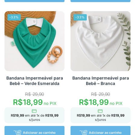
-33%
-33%
Bandana Impermeável para
Bandana Impermeável para
Bebê – Verde Esmeralda
Bebê – Branca
R$
29,90
R$
29,90
R$
18,99
R$
18,99
no PIX
no PIX
R$
19,99
em até
1
x de
R$
19,99
R$
19,99
em até
1
x de
R$
19,99
s/juros
s/juros
Adicionar ao carrinho
Adicionar ao carrinho