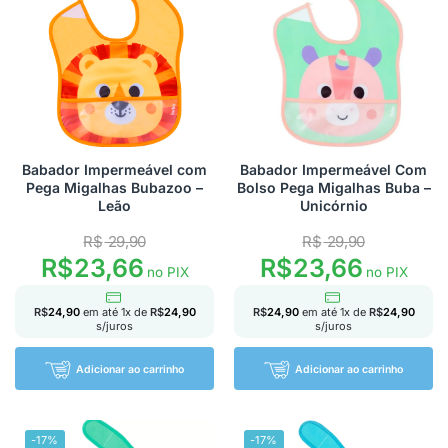
Babador Impermeável com
Babador Impermeável Com
Pega Migalhas Bubazoo –
Bolso Pega Migalhas Buba –
Leão
Unicórnio
R$
29,90
R$
29,90
R$
23,66
R$
23,66
no PIX
no PIX
R$
24,90
em até
1
x de
R$
24,90
R$
24,90
em até
1
x de
R$
24,90
s/juros
s/juros
Adicionar ao carrinho
Adicionar ao carrinho
-17%
-17%