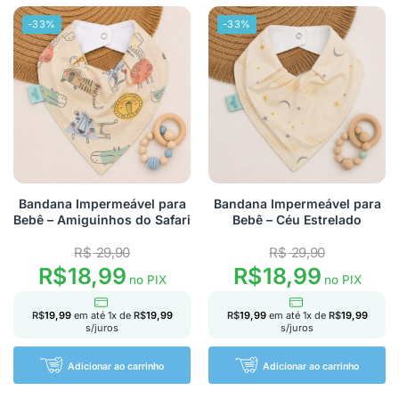
-33%
-33%
Bandana Impermeável para
Bandana Impermeável para
Bebê – Amiguinhos do Safari
Bebê – Céu Estrelado
R$
29,90
R$
29,90
R$
18,99
R$
18,99
no PIX
no PIX
R$
19,99
em até
1
x de
R$
19,99
R$
19,99
em até
1
x de
R$
19,99
s/juros
s/juros
Adicionar ao carrinho
Adicionar ao carrinho