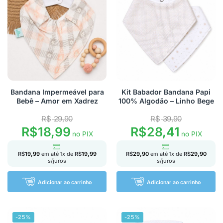
Bandana Impermeável para
Kit Babador Bandana Papi
Bebê – Amor em Xadrez
100% Algodão – Linho Bege
R$
29,90
R$
39,90
R$
18,99
R$
28,41
no PIX
no PIX
R$
19,99
em até
1
x de
R$
19,99
R$
29,90
em até
1
x de
R$
29,90
s/juros
s/juros
Adicionar ao carrinho
Adicionar ao carrinho
-25%
-25%