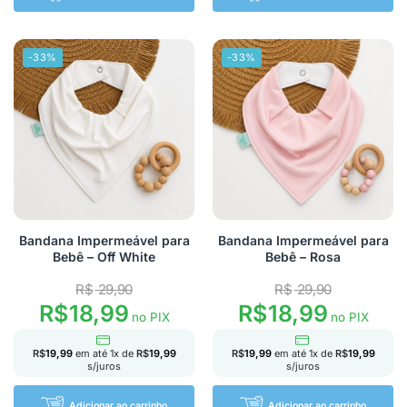
-33%
-33%
Bandana Impermeável para
Bandana Impermeável para
Bebê – Off White
Bebê – Rosa
R$
29,90
R$
29,90
R$
18,99
R$
18,99
no PIX
no PIX
R$
19,99
em até
1
x de
R$
19,99
R$
19,99
em até
1
x de
R$
19,99
s/juros
s/juros
Adicionar ao carrinho
Adicionar ao carrinho