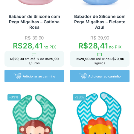
Babador de Silicone com
Babador de Silicone com
Pega Migalhas – Gatinha
Pega Migalhas – Elefante
Rosa
Azul
R$
39,90
R$
39,90
R$
28,41
R$
28,41
no PIX
no PIX
R$
29,90
em até
1
x de
R$
29,90
R$
29,90
em até
1
x de
R$
29,90
s/juros
s/juros
Adicionar ao carrinho
Adicionar ao carrinho
-33%
-33%