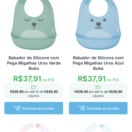
Babador de Silicone com
Babador de Silicone com
Pega Migalhas Urso Verde
Pega Migalhas Urso Azul
Buba
Buba
R$
37,91
R$
37,91
no PIX
no PIX
R$
39,90
em até
1
x de
R$
39,90
R$
39,90
em até
1
x de
R$
39,90
s/juros
s/juros
Adicionar ao carrinho
Adicionar ao carrinho