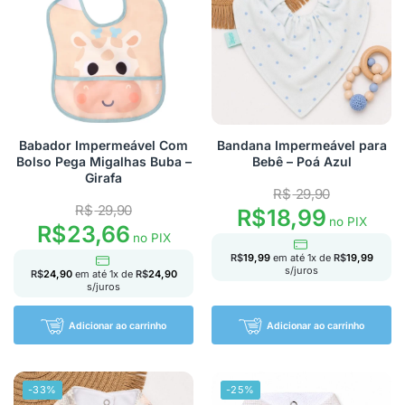
Babador Impermeável Com
Bandana Impermeável para
Bolso Pega Migalhas Buba –
Bebê – Poá Azul
Girafa
R$
29,90
R$
29,90
R$
18,99
no PIX
R$
23,66
no PIX
R$
19,99
em até
1
x de
R$
19,99
s/juros
R$
24,90
em até
1
x de
R$
24,90
s/juros
Adicionar ao carrinho
Adicionar ao carrinho
-33%
-25%