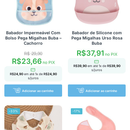
Babador Impermeável Com
Babador de Silicone com
Bolso Pega Migalhas Buba –
Pega Migalhas Urso Rosa
Cachorro
Buba
R$
37,91
R$
29,90
no PIX
R$
23,66
no PIX
R$
39,90
em até
1
x de
R$
39,90
s/juros
R$
24,90
em até
1
x de
R$
24,90
s/juros
Adicionar ao carrinho
Adicionar ao carrinho
-33%
-17%