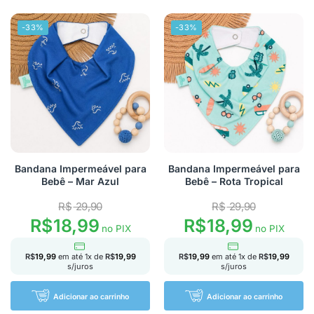
-33%
-33%
Bandana Impermeável para
Bandana Impermeável para
Bebê – Mar Azul
Bebê – Rota Tropical
R$
29,90
R$
29,90
R$
18,99
R$
18,99
no PIX
no PIX
R$
19,99
em até
1
x de
R$
19,99
R$
19,99
em até
1
x de
R$
19,99
s/juros
s/juros
Adicionar ao carrinho
Adicionar ao carrinho