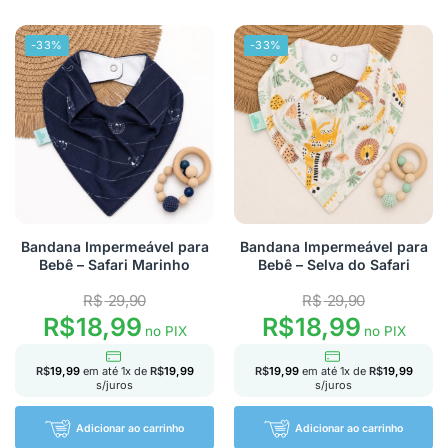
-33%
-33%
Bandana Impermeável para
Bandana Impermeável para
Bebê – Safari Marinho
Bebê – Selva do Safari
R$
29,90
R$
29,90
R$
18,99
R$
18,99
no PIX
no PIX
R$
19,99
em até
1
x de
R$
19,99
R$
19,99
em até
1
x de
R$
19,99
s/juros
s/juros
Adicionar ao carrinho
Adicionar ao carrinho