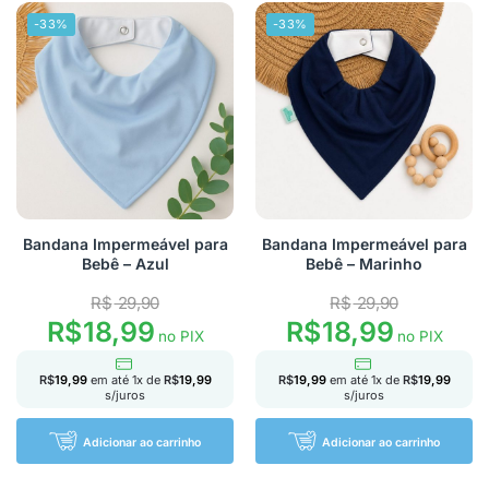
-33%
-33%
Bandana Impermeável para
Bandana Impermeável para
Bebê – Azul
Bebê – Marinho
R$
29,90
R$
29,90
R$
18,99
R$
18,99
no PIX
no PIX
R$
19,99
em até
1
x de
R$
19,99
R$
19,99
em até
1
x de
R$
19,99
s/juros
s/juros
Adicionar ao carrinho
Adicionar ao carrinho