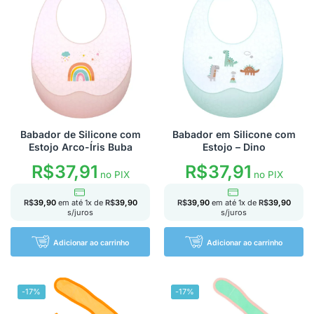
Babador de Silicone com
Babador em Silicone com
Estojo Arco-Íris Buba
Estojo – Dino
R$
37,91
R$
37,91
no PIX
no PIX
R$
39,90
em até
1
x de
R$
39,90
R$
39,90
em até
1
x de
R$
39,90
s/juros
s/juros
Adicionar ao carrinho
Adicionar ao carrinho
-17%
-17%