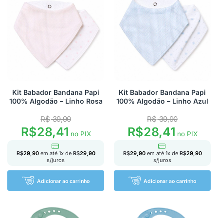
Kit Babador Bandana Papi
Kit Babador Bandana Papi
100% Algodão – Linho Rosa
100% Algodão – Linho Azul
R$
39,90
R$
39,90
R$
28,41
R$
28,41
no PIX
no PIX
R$
29,90
em até
1
x de
R$
29,90
R$
29,90
em até
1
x de
R$
29,90
s/juros
s/juros
Adicionar ao carrinho
Adicionar ao carrinho