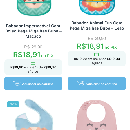
Babador Animal Fun Com
Babador Impermeável Com
Pega Migalhas Buba – Leão
Bolso Pega Migalhas Buba –
Macaco
R$
29,90
R$
18,91
R$
29,90
no PIX
R$
18,91
no PIX
R$
19,90
em até
1
x de
R$
19,90
s/juros
R$
19,90
em até
1
x de
R$
19,90
s/juros
Adicionar ao carrinho
Adicionar ao carrinho
-17%