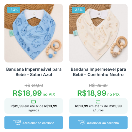
-33%
-33%
Bandana Impermeável para
Bandana Impermeável para
Bebê – Safari Azul
Bebê – Coelhinho Neutro
R$
29,90
R$
29,90
R$
18,99
R$
18,99
no PIX
no PIX
R$
19,99
em até
1
x de
R$
19,99
R$
19,99
em até
1
x de
R$
19,99
s/juros
s/juros
Adicionar ao carrinho
Adicionar ao carrinho