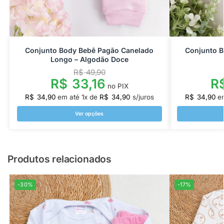
Conjunto Body Bebê Pagão Canelado
Conjunto 
Longo – Algodão Doce
R$
49,90
R$
33,16
R
no PIX
R$
34,90
em até
1
x de
R$
34,90
s/juros
R$
34,90
e
Ver opções
Produtos relacionados
-30%
-17%