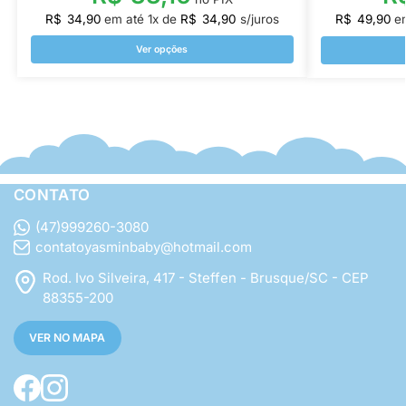
R$
34,90
em até
1
x de
R$
34,90
s/juros
R$
49,90
e
Ver opções
CONTATO
(47)999260-3080
contatoyasminbaby@hotmail.com
Rod. Ivo Silveira, 417 - Steffen - Brusque/SC - CEP
88355-200
VER NO MAPA