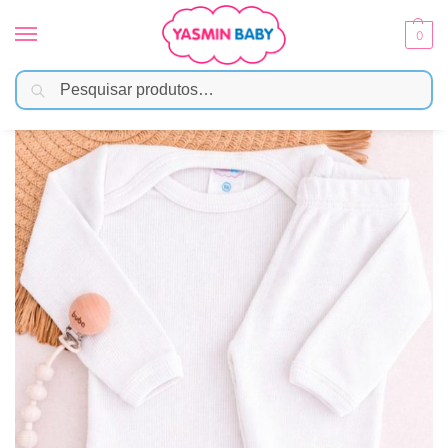
0
Pesquisar
Início
Moda Bebê
Menina
Conjunto Body Bebê Pagão Canelado Longo – Branco
/
/
/