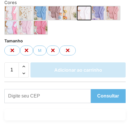
Cores
Tamanho
RN
P
M
G
GG
Adicionar ao carrinho
Consultar