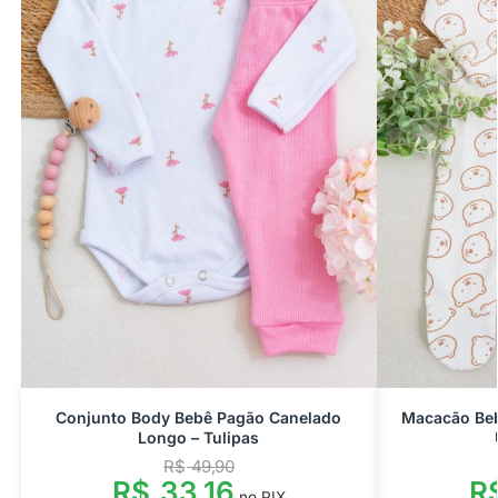
Conjunto Body Bebê Pagão Canelado
Macacão Beb
Longo – Tulipas
R$
49,90
R$
33,16
R
no PIX