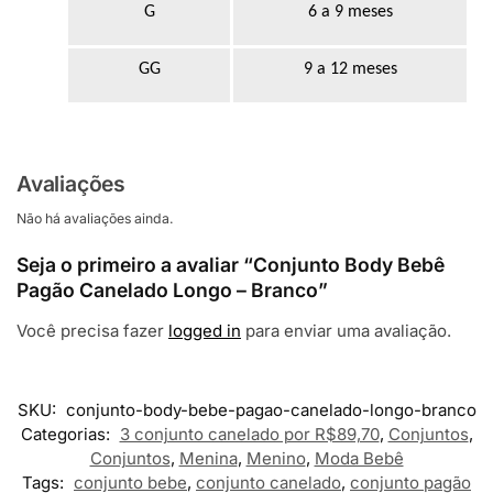
G
6 a 9 meses
GG
9 a 12 meses
Avaliações
Não há avaliações ainda.
Seja o primeiro a avaliar “Conjunto Body Bebê
Pagão Canelado Longo – Branco”
Você precisa fazer
logged in
para enviar uma avaliação.
SKU:
conjunto-body-bebe-pagao-canelado-longo-branco
Categorias:
3 conjunto canelado por R$89,70
,
Conjuntos
,
Conjuntos
,
Menina
,
Menino
,
Moda Bebê
Tags:
conjunto bebe
,
conjunto canelado
,
conjunto pagão