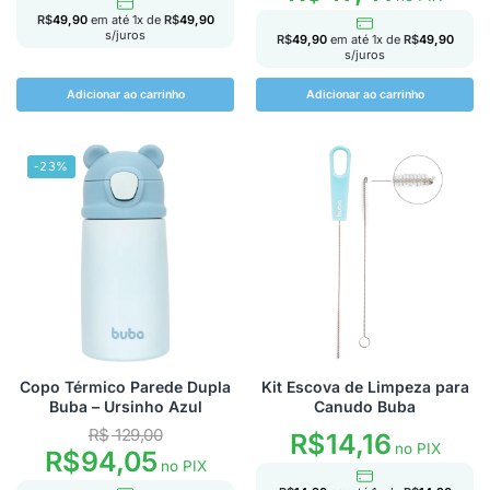
R$
49,90
em até
1
x de
R$
49,90
s/juros
R$
49,90
em até
1
x de
R$
49,90
s/juros
Adicionar ao carrinho
Adicionar ao carrinho
-23%
Copo Térmico Parede Dupla
Kit Escova de Limpeza para
Buba – Ursinho Azul
Canudo Buba
R$
129,00
R$
14,16
no PIX
R$
94,05
no PIX