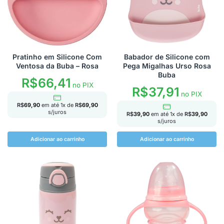
Pratinho em Silicone Com
Babador de Silicone com
Ventosa da Buba – Rosa
Pega Migalhas Urso Rosa
Buba
R$
66,41
no PIX
R$
37,91
no PIX
R$
69,90
em até
1
x de
R$
69,90
s/juros
R$
39,90
em até
1
x de
R$
39,90
s/juros
Adicionar ao carrinho
Adicionar ao carrinho