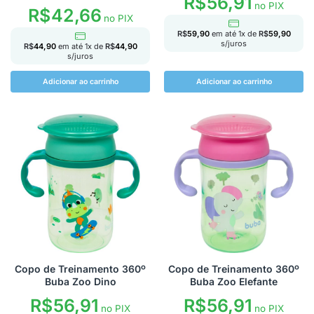
R$
56,91
no PIX
R$
42,66
no PIX
R$
59,90
em até
1
x de
R$
59,90
s/juros
R$
44,90
em até
1
x de
R$
44,90
s/juros
Adicionar ao carrinho
Adicionar ao carrinho
Copo de Treinamento 360º
Copo de Treinamento 360º
Buba Zoo Dino
Buba Zoo Elefante
R$
56,91
R$
56,91
no PIX
no PIX