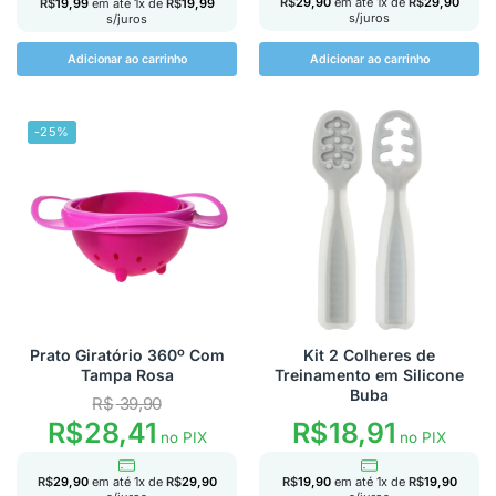
R$
29,90
em até
1
x de
R$
29,90
R$
19,99
em até
1
x de
R$
19,99
s/juros
s/juros
Adicionar ao carrinho
Adicionar ao carrinho
-25%
Prato Giratório 360º Com
Kit 2 Colheres de
Tampa Rosa
Treinamento em Silicone
Buba
R$
39,90
R$
18,91
R$
28,41
no PIX
no PIX
R$
19,90
em até
1
x de
R$
19,90
R$
29,90
em até
1
x de
R$
29,90