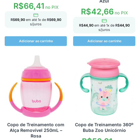
Azul
R$
66,41
no PIX
R$
42,66
no PIX
R$
69,90
em até
1
x de
R$
69,90
s/juros
R$
44,90
em até
1
x de
R$
44,90
s/juros
Adicionar ao carrinho
Adicionar ao carrinho
Copo de Treinamento com
Copo de Treinamento 360º
Alça Removível 250mL –
Buba Zoo Unicórnio
Rosa