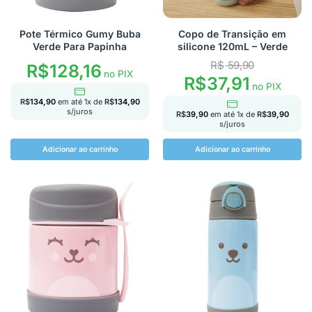
Pote Térmico Gumy Buba
Copo de Transição em
Verde Para Papinha
silicone 120mL – Verde
R$
59,90
R$
128,16
no PIX
R$
37,91
no PIX
R$
134,90
em até
1
x de
R$
134,90
s/juros
R$
39,90
em até
1
x de
R$
39,90
s/juros
Adicionar ao carrinho
Adicionar ao carrinho