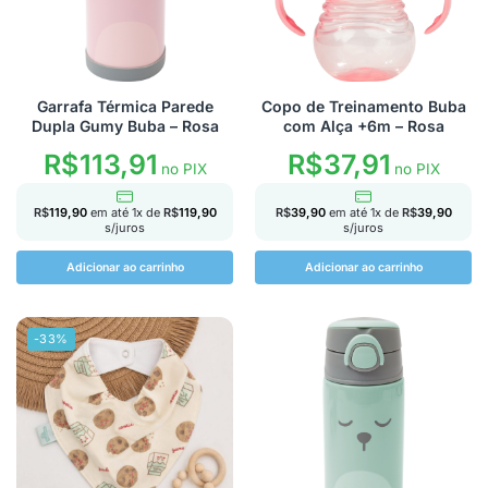
Garrafa Térmica Parede
Copo de Treinamento Buba
Dupla Gumy Buba – Rosa
com Alça +6m – Rosa
R$
113,91
R$
37,91
no PIX
no PIX
R$
119,90
em até
1
x de
R$
119,90
R$
39,90
em até
1
x de
R$
39,90
s/juros
s/juros
Adicionar ao carrinho
Adicionar ao carrinho
-33%