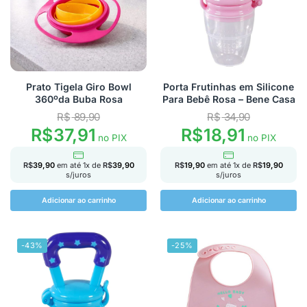
Prato Tigela Giro Bowl
Porta Frutinhas em Silicone
360ºda Buba Rosa
Para Bebê Rosa – Bene Casa
R$
89,90
R$
34,90
R$
37,91
R$
18,91
no PIX
no PIX
R$
39,90
em até
1
x de
R$
39,90
R$
19,90
em até
1
x de
R$
19,90
s/juros
s/juros
Adicionar ao carrinho
Adicionar ao carrinho
-43%
-25%