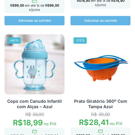
R$
14,90
em até
1
x de
R$
14,90
s/juros
R$
99,00
em até
1
x de
R$
99,00
s/juros
Adicionar ao carrinho
Adicionar ao carrinho
-46%
-25%
Copo com Canudo Infantil
Prato Giratório 360º Com
com Alças – Azul
Tampa Azul
R$
36,90
R$
39,90
R$
28,41
R$
18,99
no PIX
no PIX