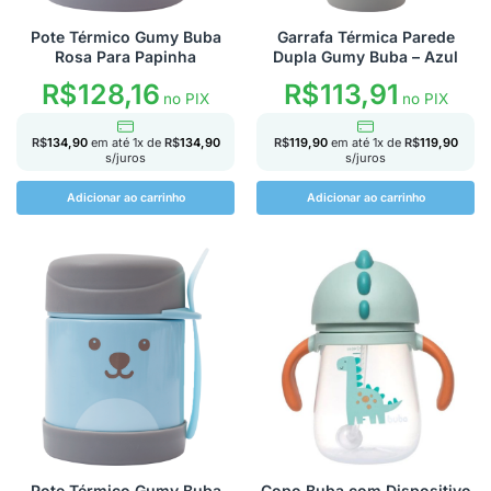
Pote Térmico Gumy Buba
Garrafa Térmica Parede
Rosa Para Papinha
Dupla Gumy Buba – Azul
R$
128,16
R$
113,91
no PIX
no PIX
R$
134,90
em até
1
x de
R$
134,90
R$
119,90
em até
1
x de
R$
119,90
s/juros
s/juros
Adicionar ao carrinho
Adicionar ao carrinho
Pote Térmico Gumy Buba
Copo Buba com Dispositivo