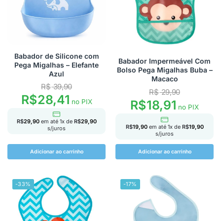
Babador de Silicone com
Babador Impermeável Com
Pega Migalhas – Elefante
Bolso Pega Migalhas Buba –
Azul
Macaco
R$
39,90
R$
29,90
R$
28,41
R$
18,91
no PIX
no PIX
R$
29,90
em até
1
x de
R$
29,90
R$
19,90
em até
1
x de
R$
19,90
s/juros
s/juros
Adicionar ao carrinho
Adicionar ao carrinho
-33%
-17%