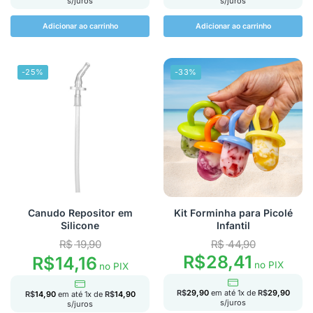
s/juros
s/juros
Adicionar ao carrinho
Adicionar ao carrinho
-25%
-33%
Canudo Repositor em
Kit Forminha para Picolé
Silicone
Infantil
R$
19,90
R$
44,90
R$
28,41
R$
14,16
no PIX
no PIX
R$
29,90
em até
1
x de
R$
29,90
R$
14,90
em até
1
x de
R$
14,90
s/juros
s/juros