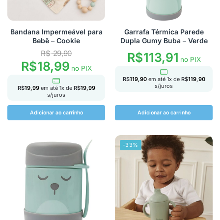
Bandana Impermeável para
Garrafa Térmica Parede
Bebê – Cookie
Dupla Gumy Buba – Verde
R$
29,90
R$
113,91
no PIX
R$
18,99
no PIX
R$
119,90
em até
1
x de
R$
119,90
s/juros
R$
19,99
em até
1
x de
R$
19,99
s/juros
Adicionar ao carrinho
Adicionar ao carrinho
-33%