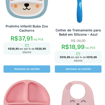
Pratinho Infantil Buba Zoo
Colher de Treinamento para
Cachorro
Bebê em Silicone – Azul
R$
37,91
no PIX
R$
34,90
R$
18,99
no PIX
R$
39,90
em até
1
x de
R$
39,90
s/juros
R$
19,99
em até
1
x de
R$
19,99
s/juros
Adicionar ao carrinho
Adicionar ao carrinho