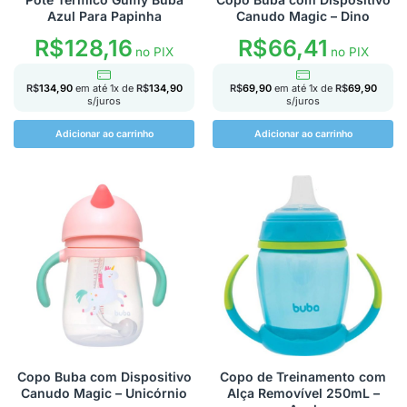
Azul Para Papinha
Canudo Magic – Dino
R$
128,16
R$
66,41
no PIX
no PIX
R$
134,90
em até
1
x de
R$
134,90
R$
69,90
em até
1
x de
R$
69,90
s/juros
s/juros
Adicionar ao carrinho
Adicionar ao carrinho
Copo Buba com Dispositivo
Copo de Treinamento com
Canudo Magic – Unicórnio
Alça Removível 250mL –