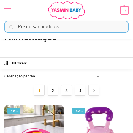
0
Pesquisar
Início
Alimentação
/
Alimentação
FILTRAR
1
2
3
4
-56%
-43%