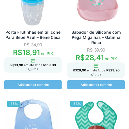
Porta Frutinhas em Silicone
Babador de Silicone com
Para Bebê Azul – Bene Casa
Pega Migalhas – Gatinha
Rosa
R$
34,90
R$
39,90
R$
18,91
no PIX
R$
28,41
no PIX
R$
19,90
em até
1
x de
R$
19,90
s/juros
R$
29,90
em até
1
x de
R$
29,90
s/juros
Adicionar ao carrinho
Adicionar ao carrinho
-25%
-33%