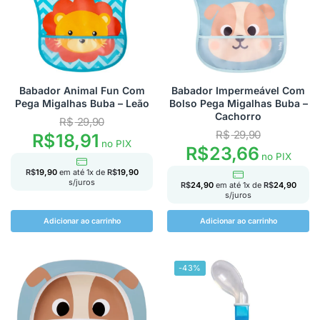
Babador Animal Fun Com
Babador Impermeável Com
Pega Migalhas Buba – Leão
Bolso Pega Migalhas Buba –
Cachorro
R$
29,90
R$
29,90
R$
18,91
no PIX
R$
23,66
no PIX
R$
19,90
em até
1
x de
R$
19,90
s/juros
R$
24,90
em até
1
x de
R$
24,90
s/juros
Adicionar ao carrinho
Adicionar ao carrinho
-43%