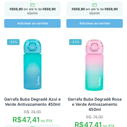
R$
59,90
em até
1
x de
R$
59,90
R$
59,90
em até
1
x de
R$
59,90
s/juros
s/juros
Adicionar ao carrinho
Adicionar ao carrinho
-33%
-33%
Garrafa Buba Degradê Azul e
Garrafa Buba Degradê Rosa
Verde Antivazamento 450ml
e Verde Antivazamento
450ml
R$
74,90
R$
74,90
R$
47,41
no PIX
R$
47,41
no PIX