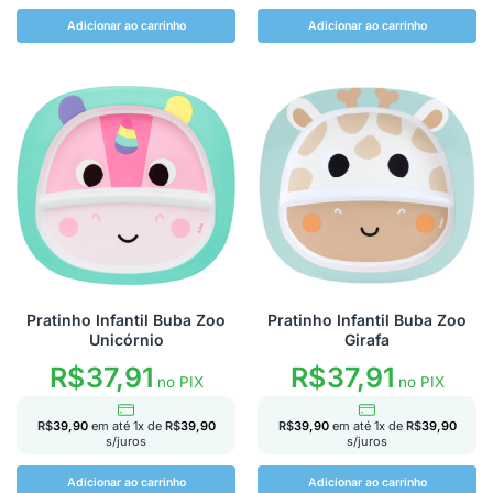
Adicionar ao carrinho
Adicionar ao carrinho
Pratinho Infantil Buba Zoo
Pratinho Infantil Buba Zoo
Unicórnio
Girafa
R$
37,91
R$
37,91
no PIX
no PIX
R$
39,90
em até
1
x de
R$
39,90
R$
39,90
em até
1
x de
R$
39,90
s/juros
s/juros
Adicionar ao carrinho
Adicionar ao carrinho