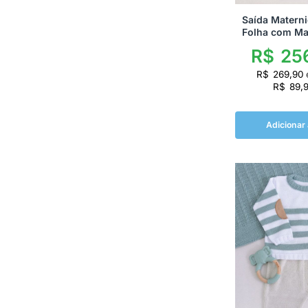
Saída Matern
Folha com Ma
R$
256
R$
269,90
R$
89,
Adicionar 