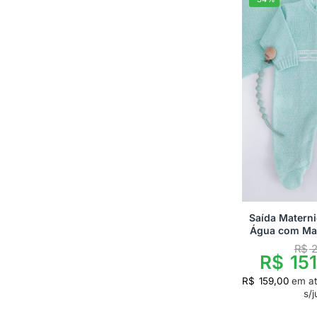
Saída Matern
Água com Ma
R$
2
R$
151
R$
159,00
em a
s/j