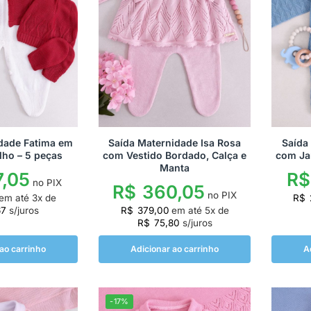
dade Fatima em
Saída Maternidade Isa Rosa
Saída
lho – 5 peças
com Vestido Bordado, Calça e
com Ja
Manta
,05
R$
no PIX
R$
360,05
no PIX
em até
3
x de
R$
67
s/juros
R$
379,00
em até
5
x de
R$
75,80
s/juros
ao carrinho
Adicionar ao carrinho
A
-17%