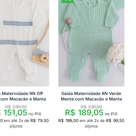
a Maternidade RN Off
Saída Maternidade RN Verde
 com Macacão e Manta
Menta com Macacão e Manta
R$
239,90
R$
239,90
$
151,05
R$
189,05
no PIX
no PIX
00
em até
2
x de
R$
79,50
R$
199,00
em até
2
x de
R$
99,50
s/juros
s/juros