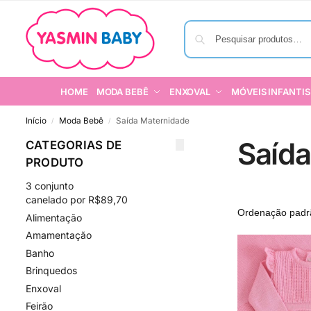
HOME
MODA BEBÊ
ENXOVAL
MÓVEIS INFANTIS
Início
Moda Bebê
Saída Maternidade
/
/
Saíd
CATEGORIAS DE
PRODUTO
3 conjunto
canelado por R$89,70
Alimentação
Amamentação
Banho
Brinquedos
Enxoval
Feirão