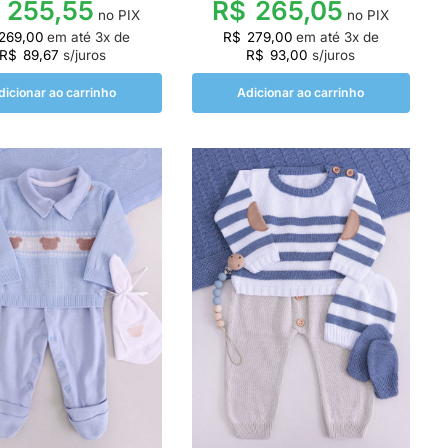
255,55
R$
265,05
no PIX
no PIX
269,00
em até
3
x de
R$
279,00
em até
3
x de
R$
89,67
s/juros
R$
93,00
s/juros
dicionar ao carrinho
Adicionar ao carrinho