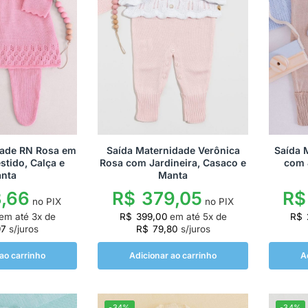
dade RN Rosa em
Saída Maternidade Verônica
Saída 
stido, Calça e
Rosa com Jardineira, Casaco e
com 
nta
Manta
,66
R$
379,05
R$
no PIX
no PIX
em até
3
x de
R$
399,00
em até
5
x de
R$
97
s/juros
R$
79,80
s/juros
ao carrinho
Adicionar ao carrinho
A
-34%
-34%