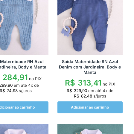
 Maternidade RN Azul
Saída Maternidade RN Azul
rdineira, Body e Manta
Denim com Jardineira, Body e
Manta
284,91
no PIX
R$
313,41
no PIX
299,90
em até
4
x de
R$
74,98
s/juros
R$
329,90
em até
4
x de
R$
82,48
s/juros
dicionar ao carrinho
Adicionar ao carrinho