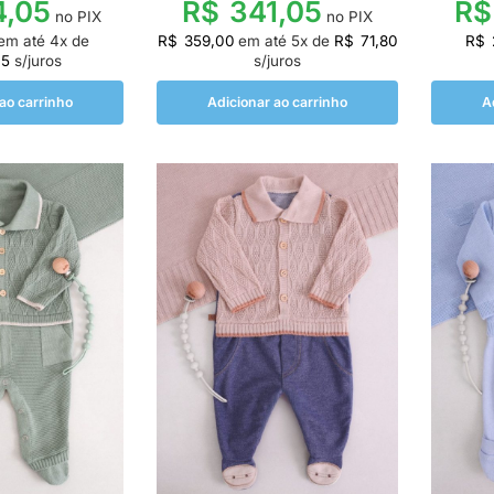
,05
R$
341,05
R$
no PIX
no PIX
em até
4
x de
R$
359,00
em até
5
x de
R$
71,80
R$
75
s/juros
s/juros
ao carrinho
Adicionar ao carrinho
A