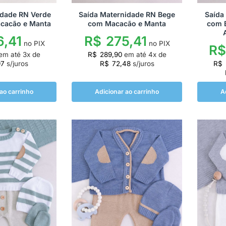
idade RN Verde
Saída Maternidade RN Bege
Saída
cacão e Manta
com Macacão e Manta
com B
,41
R$
275,41
no PIX
no PIX
R$
em até
3
x de
R$
289,90
em até
4
x de
97
s/juros
R$
72,48
s/juros
R$
ao carrinho
Adicionar ao carrinho
A