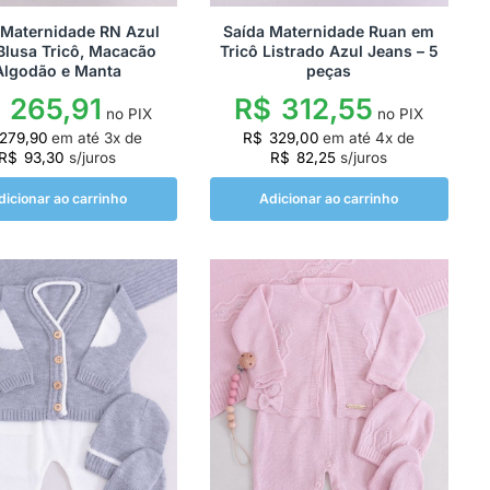
 Maternidade RN Azul
Saída Maternidade Ruan em
lusa Tricô, Macacão
Tricô Listrado Azul Jeans – 5
Algodão e Manta
peças
265,91
R$
312,55
no PIX
no PIX
279,90
em até
3
x de
R$
329,00
em até
4
x de
R$
93,30
s/juros
R$
82,25
s/juros
dicionar ao carrinho
Adicionar ao carrinho