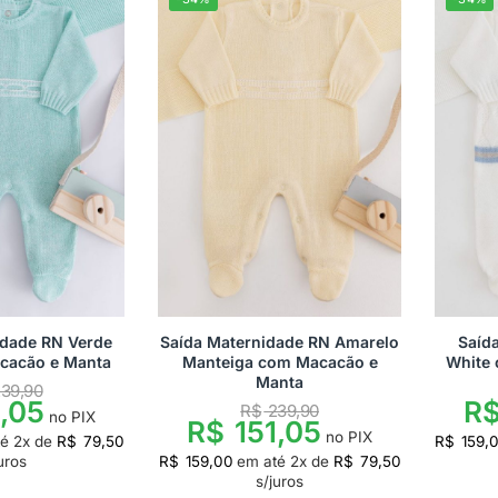
idade RN Verde
Saída Maternidade RN Amarelo
Saíd
cacão e Manta
Manteiga com Macacão e
White
Manta
39,90
,05
R
R$
239,90
no PIX
R$
151,05
no PIX
té
2
x de
R$
79,50
R$
159,
uros
R$
159,00
em até
2
x de
R$
79,50
s/juros