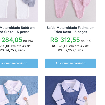
 Maternidade Bebê em
Saída Maternidade Fatima em
cô Cinza – 5 peças
Tricô Rosa – 5 peças
284,05
R$
312,55
no PIX
no PIX
299,00
em até
4
x de
R$
329,00
em até
4
x de
R$
74,75
s/juros
R$
82,25
s/juros
dicionar ao carrinho
Adicionar ao carrinho