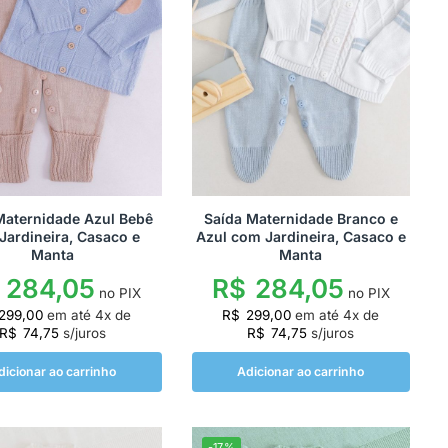
Maternidade Azul Bebê
Saída Maternidade Branco e
Jardineira, Casaco e
Azul com Jardineira, Casaco e
Manta
Manta
284,05
R$
284,05
no PIX
no PIX
299,00
em até
4
x de
R$
299,00
em até
4
x de
R$
74,75
s/juros
R$
74,75
s/juros
dicionar ao carrinho
Adicionar ao carrinho
-17%