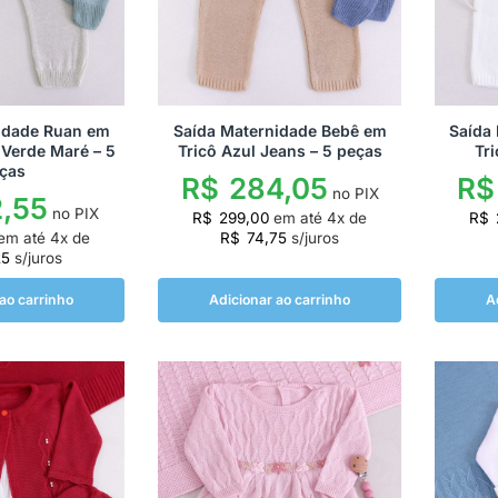
idade Ruan em
Saída Maternidade Bebê em
Saída
 Verde Maré – 5
Tricô Azul Jeans – 5 peças
Tri
ças
R$
284,05
R$
no PIX
,55
no PIX
R$
299,00
em até
4
x de
R$
em até
4
x de
R$
74,75
s/juros
25
s/juros
ao carrinho
Adicionar ao carrinho
A