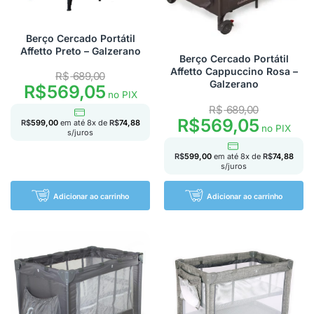
Berço Cercado Portátil
Affetto Preto – Galzerano
Berço Cercado Portátil
Affetto Cappuccino Rosa –
R$
689,00
Galzerano
R$
569,05
no PIX
R$
689,00
R$
569,05
R$
599,00
em até
8
x de
R$
74,88
no PIX
s/juros
R$
599,00
em até
8
x de
R$
74,88
s/juros
Adicionar ao carrinho
Adicionar ao carrinho