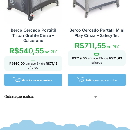
Berço Cercado Portátil
Berço Cercado Portátil Mini
Triton Grafite Cinza –
Play Cinza – Safety 1st
Galzerano
R$
711,55
no PIX
R$
540,55
no PIX
R$
749,00
em até
10
x de
R$
74,90
s/juros
R$
569,00
em até
8
x de
R$
71,13
s/juros
Adicionar ao carrinho
Adicionar ao carrinho