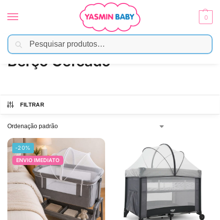
0
Pesquisar
Início
Passeio
Berço Cercado
/
/
Berço Cercado
FILTRAR
-20%
ENVIO IMEDIATO