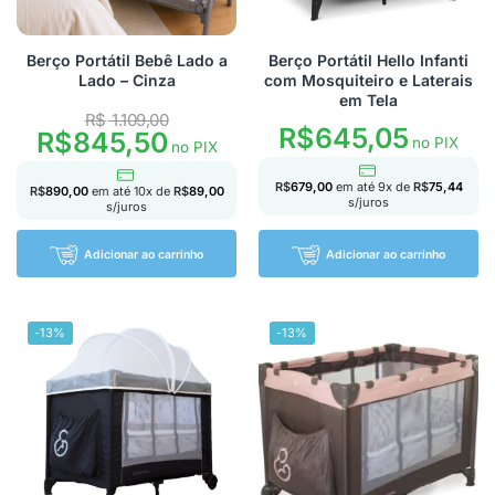
Berço Portátil Bebê Lado a
Berço Portátil Hello Infanti
Lado – Cinza
com Mosquiteiro e Laterais
em Tela
R$
1.109,00
R$
645,05
R$
845,50
no PIX
no PIX
R$
679,00
em até
9
x de
R$
75,44
R$
890,00
em até
10
x de
R$
89,00
s/juros
s/juros
Adicionar ao carrinho
Adicionar ao carrinho
-13%
-13%