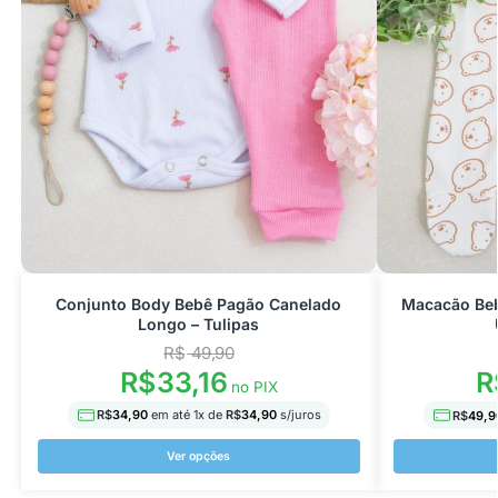
Conjunto Body Bebê Pagão Canelado
Macacão Beb
Longo – Tulipas
R$
49,90
R$
33,16
R
no PIX
R$
34,90
em até
1
x de
R$
34,90
s/juros
R$
49,9
Ver opções