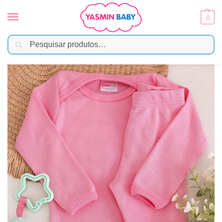
0
Pesquisar
Início
Moda Bebê
Menina
Conjunto Body Bebê Pagão Canelado Longo – Rosa
/
/
/