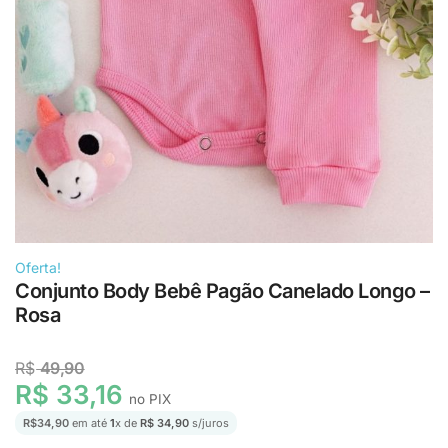
Oferta!
Conjunto Body Bebê Pagão Canelado Longo –
Rosa
R$
49,90
R$ 33,16
no PIX
R$
34,90
em até
1
x de
R$ 34,90
s/juros