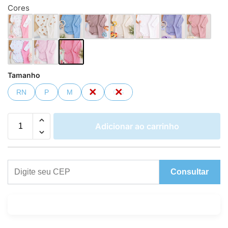
Cores
Tamanho
RN
P
M
G
GG
Adicionar ao carrinho
Consultar