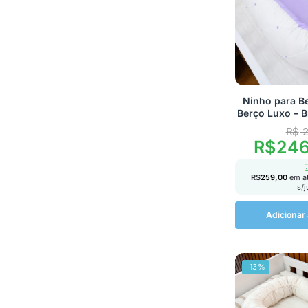
Ninho para B
Berço Luxo – B
R$
2
R$
246
R$
259,00
em a
s/
Adicionar 
-13%