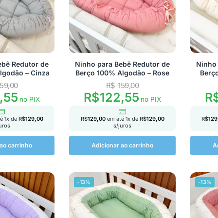
ebê Redutor de
Ninho para Bebê Redutor de
Ninho 
lgodão – Cinza
Berço 100% Algodão – Rose
Berço
59,00
R$
159,00
,55
R$
122,55
R
no PIX
no PIX
té
1
x de
R$
129,00
R$
129,00
em até
1
x de
R$
129,00
R$
129
juros
s/juros
ao carrinho
Adicionar ao carrinho
A
-13%
-13%