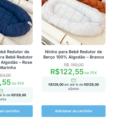
ebê Redutor de
Ninho para Bebê Redutor de
ra Bebê Redutor
Berço 100% Algodão – Branco
 Algodão – Rose
R$
159,00
 Marinho
R$
122,55
no PIX
59,00
,55
no PIX
R$
129,00
em até
1
x de
R$
129,00
s/juros
té
1
x de
R$
129,00
juros
ao carrinho
Adicionar ao carrinho