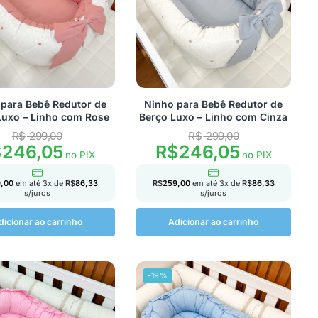
para Bebê Redutor de
Ninho para Bebê Redutor de
Luxo – Linho com Rose
Berço Luxo – Linho com Cinza
R$
299,00
R$
299,00
$
246,05
R$
246,05
no PIX
no PIX
,00
em até
3
x de
R$
86,33
R$
259,00
em até
3
x de
R$
86,33
s/juros
s/juros
dicionar ao carrinho
Adicionar ao carrinho
-19%