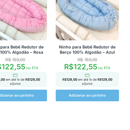
para Bebê Redutor de
Ninho para Bebê Redutor de
 100% Algodão – Rosa
Berço 100% Algodão – Azul
R$
159,00
R$
159,00
$
122,55
R$
122,55
no PIX
no PIX
,00
em até
1
x de
R$
129,00
R$
129,00
em até
1
x de
R$
129,00
s/juros
s/juros
dicionar ao carrinho
Adicionar ao carrinho