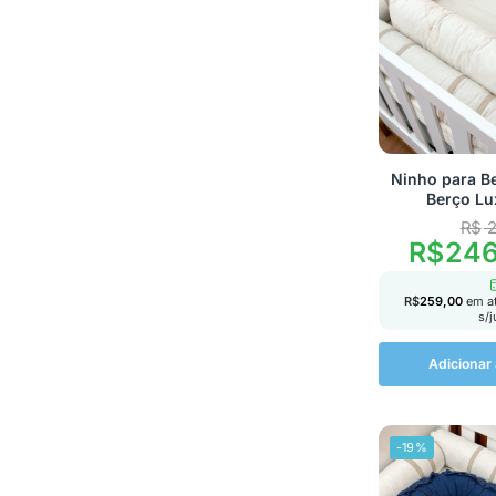
Ninho para B
Berço Lu
R$
2
R$
246
R$
259,00
em a
s/
Adicionar 
-19%