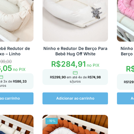
ebê Redutor de
Ninho e Redutor De Berço Para
Ninho 
xo – Linho
Bebê Hug Off White
Berço
99,00
R$
284,91
no PIX
,05
R
no PIX
R$
299,90
em até
4
x de
R$
74,98
s/juros
té
3
x de
R$
86,33
R$
129
juros
ao carrinho
Adicionar ao carrinho
A
-19%