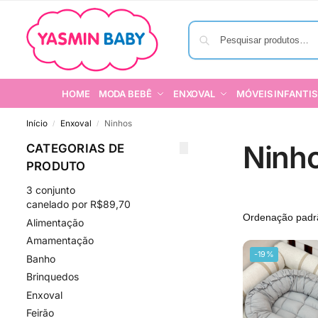
HOME
MODA BEBÊ
ENXOVAL
MÓVEIS INFANTIS
Início
Enxoval
Ninhos
/
/
Ninh
CATEGORIAS DE
PRODUTO
3 conjunto
canelado por R$89,70
Alimentação
Amamentação
-19%
Banho
Brinquedos
Enxoval
Feirão