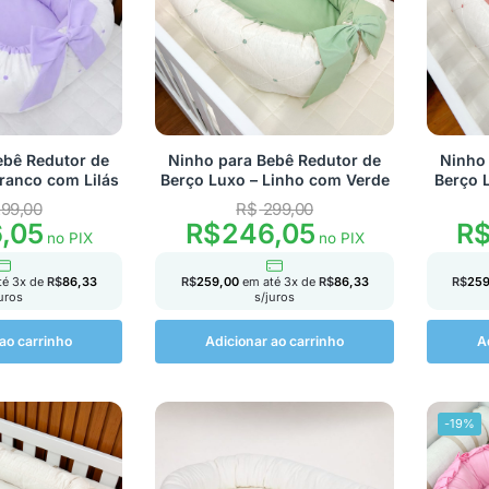
ebê Redutor de
Ninho para Bebê Redutor de
Ninho 
ranco com Lilás
Berço Luxo – Linho com Verde
Berço 
99,00
R$
299,00
,05
R$
246,05
R
no PIX
no PIX
té
3
x de
R$
86,33
R$
259,00
em até
3
x de
R$
86,33
R$
259
juros
s/juros
ao carrinho
Adicionar ao carrinho
A
-19%