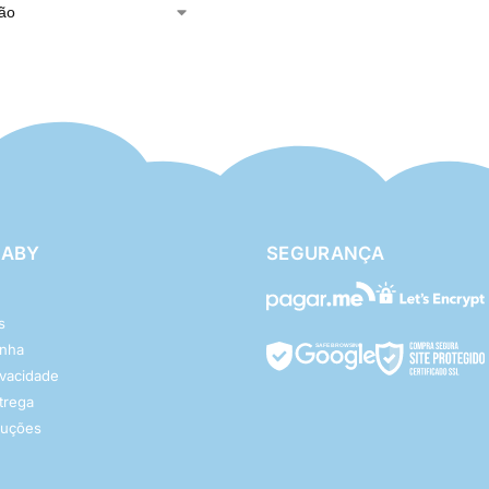
BABY
SEGURANÇA
s
enha
rivacidade
ntrega
luções