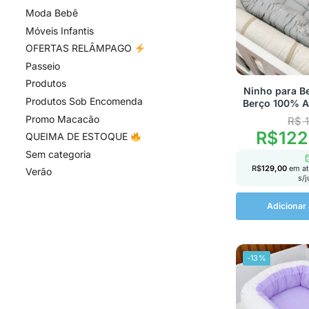
Moda Bebê
Móveis Infantis
OFERTAS RELÂMPAGO
Passeio
Produtos
Ninho para B
Produtos Sob Encomenda
Berço 100% A
Promo Macacão
R$
1
R$
122
QUEIMA DE ESTOQUE
Sem categoria
R$
129,00
em a
Verão
s/
Adicionar 
-13%