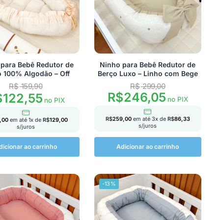
para Bebê Redutor de
Ninho para Bebê Redutor de
 100% Algodão – Off
Berço Luxo – Linho com Bege
R$
159,90
R$
299,00
R$
246,05
$
122,55
no PIX
no PIX
R$
259,00
em até
3
x de
R$
86,33
,00
em até
1
x de
R$
129,00
s/juros
s/juros
dicionar ao carrinho
Adicionar ao carrinho
-13%