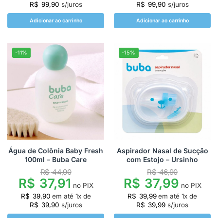
R$
99,90
s/juros
R$
99,90
s/juros
Adicionar ao carrinho
Adicionar ao carrinho
-11%
-15%
Água de Colônia Baby Fresh
Aspirador Nasal de Sucção
100ml – Buba Care
com Estojo – Ursinho
R$
44,90
R$
46,90
R$
37,91
R$
37,99
no PIX
no PIX
R$
39,90
em até
1
x de
R$
39,99
em até
1
x de
R$
39,90
s/juros
R$
39,99
s/juros