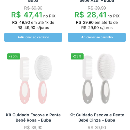
Buba
Bebê Azul – Buba
R$
69,90
R$
39,90
R$
47,41
R$
28,41
no PIX
no PIX
R$
49,90
em até
1
x de
R$
29,90
em até
1
x de
R$
49,90
s/juros
R$
29,90
s/juros
Adicionar ao carrinho
Adicionar ao carrinho
-25%
-25%
Kit Cuidado Escova e Pente
Kit Cuidado Escova e Pente
Bebê Rosa – Buba
Bebê Cinza – Buba
R$
39,90
R$
39,90