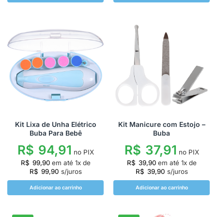
Kit Lixa de Unha Elétrico
Kit Manicure com Estojo –
Buba Para Bebê
Buba
R$
94,91
R$
37,91
no PIX
no PIX
R$
99,90
em até
1
x de
R$
39,90
em até
1
x de
R$
99,90
s/juros
R$
39,90
s/juros
Adicionar ao carrinho
Adicionar ao carrinho