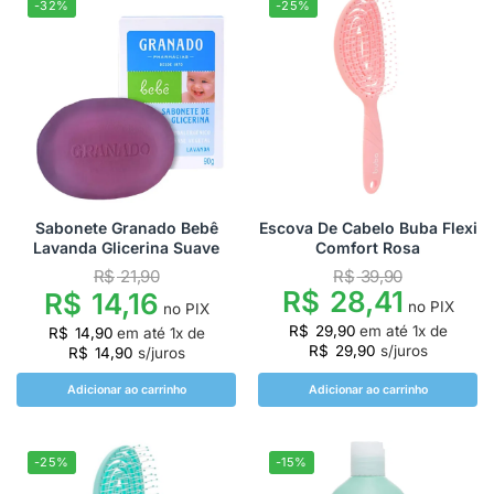
-32%
-25%
Sabonete Granado Bebê
Escova De Cabelo Buba Flexi
Lavanda Glicerina Suave
Comfort Rosa
R$
21,90
R$
39,90
R$
28,41
R$
14,16
no PIX
no PIX
R$
29,90
em até
1
x de
R$
14,90
em até
1
x de
R$
29,90
s/juros
R$
14,90
s/juros
Adicionar ao carrinho
Adicionar ao carrinho
-25%
-15%