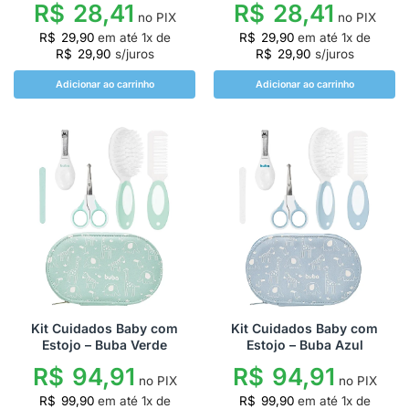
R$
28,41
R$
28,41
no PIX
no PIX
R$
29,90
em até
1
x de
R$
29,90
em até
1
x de
R$
29,90
s/juros
R$
29,90
s/juros
Adicionar ao carrinho
Adicionar ao carrinho
Kit Cuidados Baby com
Kit Cuidados Baby com
Estojo – Buba Azul
Estojo – Buba Verde
R$
94,91
R$
94,91
no PIX
no PIX
R$
99,90
em até
1
x de
R$
99,90
em até
1
x de