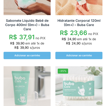
Sabonete Líquido Bebê de
Hidratante Corporal 120ml
Corpo 400ml (0m+) – Buba
(0m+) – Buba Care
Care
R$
23,66
no PIX
R$
37,91
no PIX
R$
24,90
em até
1
x de
R$
39,90
em até
1
x de
R$
24,90
s/juros
R$
39,90
s/juros
Adicionar ao carrinho
Adicionar ao carrinho
-35%