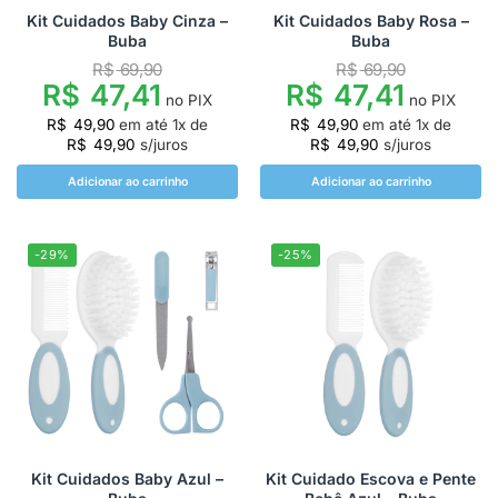
Kit Cuidados Baby Cinza –
Kit Cuidados Baby Rosa –
Buba
Buba
R$
69,90
R$
69,90
R$
47,41
R$
47,41
no PIX
no PIX
R$
49,90
em até
1
x de
R$
49,90
em até
1
x de
R$
49,90
s/juros
R$
49,90
s/juros
Adicionar ao carrinho
Adicionar ao carrinho
-29%
-25%
Kit Cuidados Baby Azul –
Kit Cuidado Escova e Pente