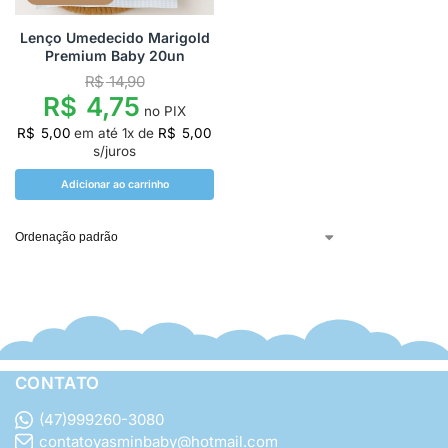
Lenço Umedecido Marigold
Premium Baby 20un
R$
14,90
R$
4,75
no PIX
R$
5,00
em até
1
x de
R$
5,00
s/juros
Adicionar ao carrinho
CONTATO
(47)999260-3080
contatoyasminbaby@hotmail.com