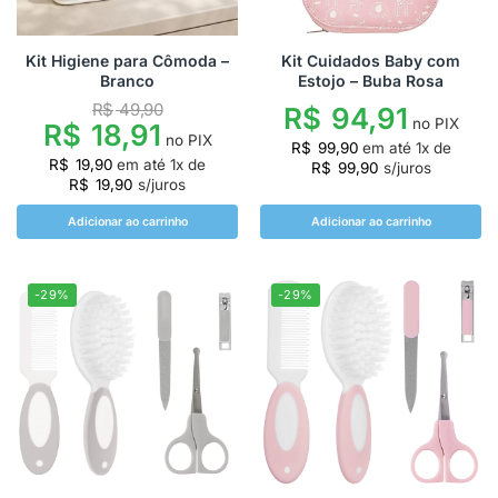
Kit Higiene para Cômoda –
Kit Cuidados Baby com
Branco
Estojo – Buba Rosa
R$
49,90
R$
94,91
no PIX
R$
18,91
no PIX
R$
99,90
em até
1
x de
R$
19,90
em até
1
x de
R$
99,90
s/juros
R$
19,90
s/juros
Adicionar ao carrinho
Adicionar ao carrinho
-29%
-29%