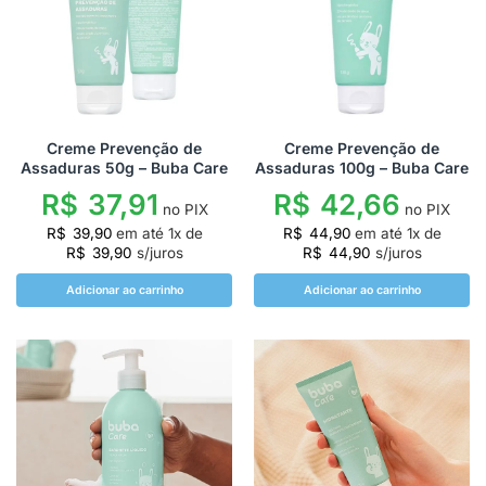
Creme Prevenção de
Creme Prevenção de
Assaduras 50g – Buba Care
Assaduras 100g – Buba Care
R$
37,91
R$
42,66
no PIX
no PIX
R$
39,90
em até
1
x de
R$
44,90
em até
1
x de
R$
39,90
s/juros
R$
44,90
s/juros
Adicionar ao carrinho
Adicionar ao carrinho