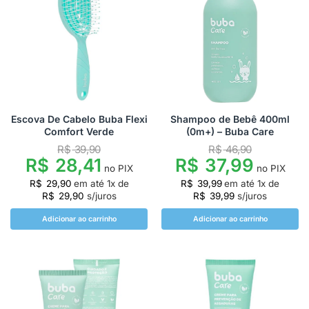
Escova De Cabelo Buba Flexi
Shampoo de Bebê 400ml
Comfort Verde
(0m+) – Buba Care
R$
39,90
R$
46,90
R$
28,41
R$
37,99
no PIX
no PIX
R$
29,90
em até
1
x de
R$
39,99
em até
1
x de
R$
29,90
s/juros
R$
39,99
s/juros
Adicionar ao carrinho
Adicionar ao carrinho