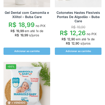
Gel Dental com Camomila e
Cotonetes Hastes Flexíveis
Xilitol – Buba Care
Pontas De Algodão – Buba
Care
R$
18,99
no PIX
R$
19,90
R$
19,99
em até
1
x de
R$
12,26
no PIX
R$
19,99
s/juros
R$
12,90
em até
1
x de
R$
12,90
s/juros
Adicionar ao carrinho
Adicionar ao carrinho
-66%
+ VENDIDO