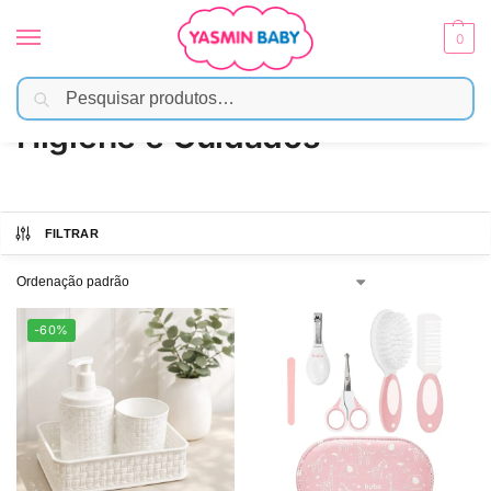
0
Pesquisar
Início
Banho
Higiene e Cuidados
/
/
Higiene e Cuidados
FILTRAR
-60%