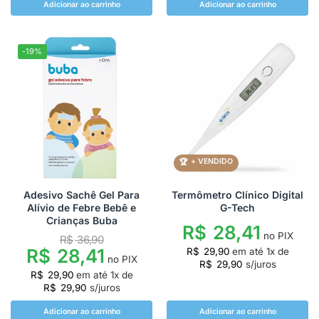
Adicionar ao carrinho
Adicionar ao carrinho
-19%
+ VENDIDO
Adesivo Sachê Gel Para
Termômetro Clínico Digital
Alívio de Febre Bebê e
G-Tech
Crianças Buba
R$
28,41
no PIX
R$
36,90
R$
28,41
R$
29,90
em até
1
x de
no PIX
R$
29,90
s/juros
R$
29,90
em até
1
x de
R$
29,90
s/juros
Adicionar ao carrinho
Adicionar ao carrinho