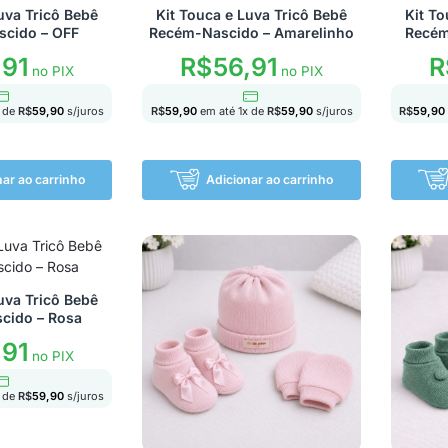
uva Tricô Bebê
Kit Touca e Luva Tricô Bebê
Kit To
cido – OFF
Recém-Nascido – Amarelinho
Recém
,91
R$
56,91
R
no PIX
no PIX
 de
R$
59,90
s/juros
R$
59,90
em até
1
x de
R$
59,90
s/juros
R$
59,90
nar ao carrinho
Adicionar ao carrinho
uva Tricô Bebê
cido – Rosa
,91
no PIX
 de
R$
59,90
s/juros