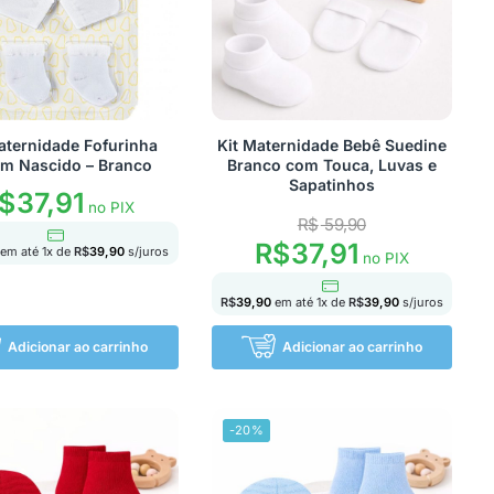
aternidade Fofurinha
Kit Maternidade Bebê Suedine
m Nascido – Branco
Branco com Touca, Luvas e
Sapatinhos
$
37,91
no PIX
R$
59,90
R$
37,91
em até
1
x de
R$
39,90
s/juros
no PIX
R$
39,90
em até
1
x de
R$
39,90
s/juros
Adicionar ao carrinho
Adicionar ao carrinho
-20%