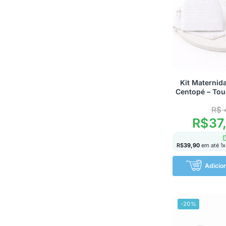
Kit Maternid
Centopé – Tou
R$
R$
37
R$
39,90
em até
1
x
Adicio
-20%