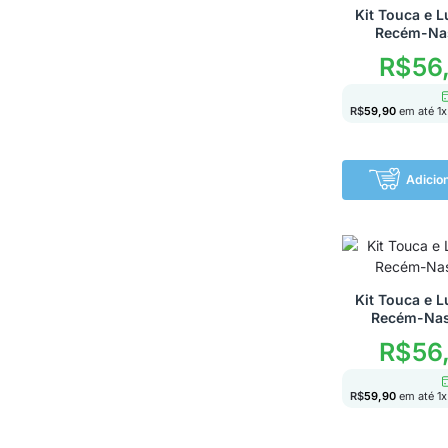
Kit Touca e L
Recém-Nas
R$
56
R$
59,90
em até
1
x
Adicio
Kit Touca e L
Recém-Nas
R$
56
R$
59,90
em até
1
x