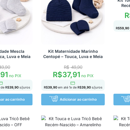
Kit To
Rec
R
R$
59,90
idade Mescla
Kit Maternidade Marinho
ca, Luva e Meia
Centopé – Touca, Luva e Meia
49,90
R$
49,90
,91
R$
37,91
no PIX
no PIX
 de
R$
39,90
s/juros
R$
39,90
em até
1
x de
R$
39,90
s/juros
nar ao carrinho
Adicionar ao carrinho