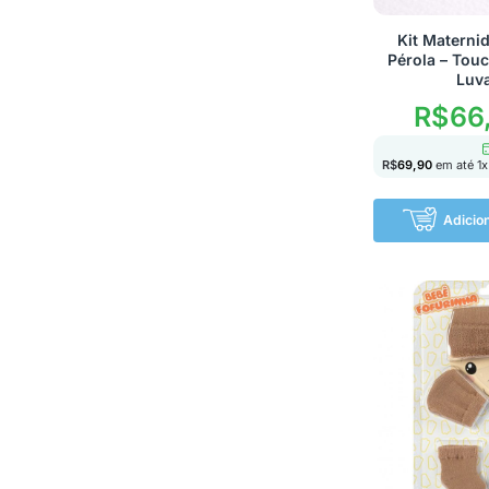
Kit Materni
Pérola – Touc
Luv
R$
66
R$
69,90
em até
1
x
Adicio