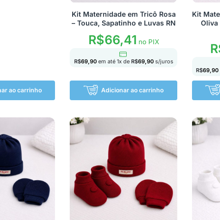
Kit Maternidade em Tricô Rosa
Kit Mat
– Touca, Sapatinho e Luvas RN
Oliva
R$
66,41
no PIX
R
R$
69,90
em até
1
x de
R$
69,90
s/juros
R$
69,90
nar ao carrinho
Adicionar ao carrinho