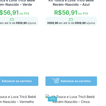
uca e Luva Tricô Bebê
Kit Touca e Luva Tricô Bebê
ém-Nascido – Verde
Recém-Nascido – Azul
$
56,91
R$
56,91
no PIX
no PIX
em até
1
x de
R$
59,90
s/juros
R$
59,90
em até
1
x de
R$
59,90
s/juros
Adicionar ao carrinho
Adicionar ao carrinho
-17%