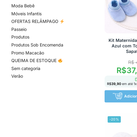
Moda Bebê
Móveis Infantis
OFERTAS RELÂMPAGO
Passeio
Produtos
Kit Maternid
Produtos Sob Encomenda
Azul com To
Sapa
Promo Macacão
QUEIMA DE ESTOQUE
R$
R$
37
Sem categoria
Verão
R$
39,90
em até
1
x
Adicio
-20%