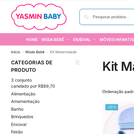
HOME
MODA BEBÊ
ENXOVAL
MÓVEIS INFANTIS
Início
Moda Bebê
Kit Maternidade
/
/
Kit M
CATEGORIAS DE
PRODUTO
3 conjunto
canelado por R$89,70
Alimentação
Amamentação
-20%
Banho
Brinquedos
Enxoval
Feirão