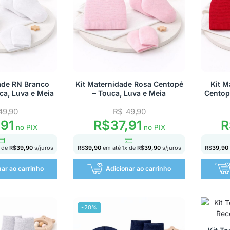
ade RN Branco
Kit Maternidade Rosa Centopé
Kit M
ca, Luva e Meia
– Touca, Luva e Meia
Centop
49,90
R$
49,90
,91
R$
37,91
R
no PIX
no PIX
 de
R$
39,90
s/juros
R$
39,90
em até
1
x de
R$
39,90
s/juros
R$
39,90
nar ao carrinho
Adicionar ao carrinho
-20%