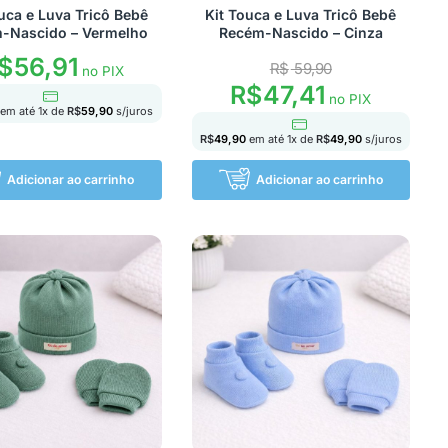
uca e Luva Tricô Bebê
Kit Touca e Luva Tricô Bebê
-Nascido – Vermelho
Recém-Nascido – Cinza
$
56,91
R$
59,90
no PIX
R$
47,41
no PIX
em até
1
x de
R$
59,90
s/juros
R$
49,90
em até
1
x de
R$
49,90
s/juros
Adicionar ao carrinho
Adicionar ao carrinho