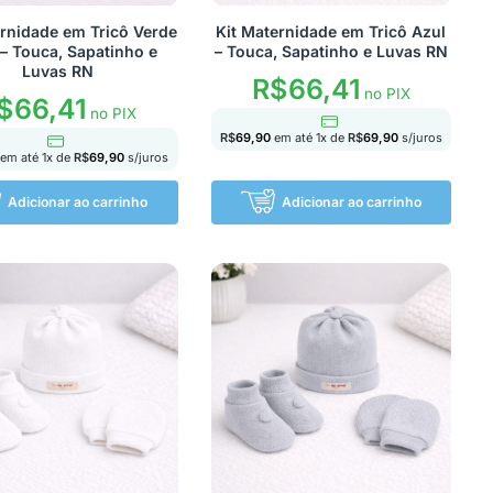
ernidade em Tricô Verde
Kit Maternidade em Tricô Azul
 – Touca, Sapatinho e
– Touca, Sapatinho e Luvas RN
Luvas RN
R$
66,41
no PIX
$
66,41
no PIX
R$
69,90
em até
1
x de
R$
69,90
s/juros
em até
1
x de
R$
69,90
s/juros
Adicionar ao carrinho
Adicionar ao carrinho