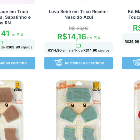
dade em Tricô
Luva Bebê em Tricô Recém-
Kit M
a, Sapatinho e
Nascido Azul
Touca
as RN
R
R$
29,90
,41
R$
14,16
no PIX
no PIX
R$
29,99
 de
R$
69,90
s/juros
R$
14,90
em até
1
x de
R$
14,90
s/juros
nar ao carrinho
Adicionar ao carrinho