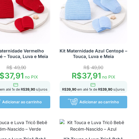
aternidade Vermelho
Kit Maternidade Azul Centopé –
é – Touca, Luva e Meia
Touca, Luva e Meia
R$
49,90
R$
49,90
$
37,91
R$
37,91
no PIX
no PIX
em até
1
x de
R$
39,90
s/juros
R$
39,90
em até
1
x de
R$
39,90
s/juros
Adicionar ao carrinho
Adicionar ao carrinho