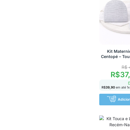
Kit Matern
Centopé – Tou
R$
R$
37
R$
39,90
em até
1
x
Adicio