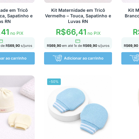
dade em Tricô
Kit Maternidade em Tricô
Kit 
ca, Sapatinho e
Vermelho – Touca, Sapatinho e
Branco
as RN
Luvas RN
,41
R$
66,41
R
no PIX
no PIX
 de
R$
69,90
s/juros
R$
69,90
em até
1
x de
R$
69,90
s/juros
R$
69,90
nar ao carrinho
Adicionar ao carrinho
-50%