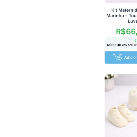
Kit Materni
Marinho – Tou
Luv
R$
66
R$
69,90
em até
1
x
Adicio