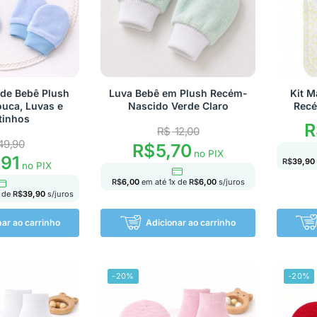
ade Bebê Plush
Luva Bebê em Plush Recém-
Kit M
uca, Luvas e
Nascido Verde Claro
Recé
tinhos
R
R$
12,00
49,90
R$
5,70
no PIX
,91
R$
39,90
no PIX
R$
6,00
em até
1
x de
R$
6,00
s/juros
 de
R$
39,90
s/juros
nar ao carrinho
Adicionar ao carrinho
-20%
-20%