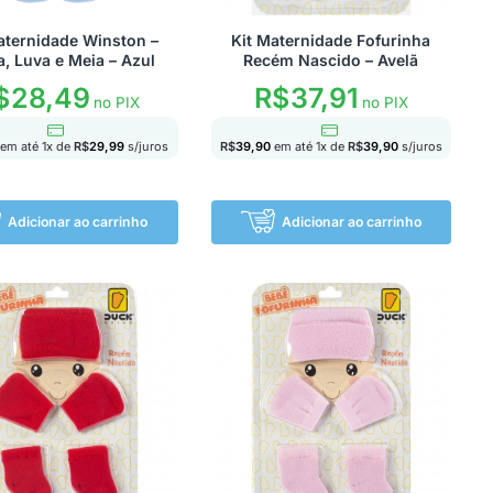
aternidade Winston –
Kit Maternidade Fofurinha
, Luva e Meia – Azul
Recém Nascido – Avelã
$
28,49
R$
37,91
no PIX
no PIX
em até
1
x de
R$
29,99
s/juros
R$
39,90
em até
1
x de
R$
39,90
s/juros
Adicionar ao carrinho
Adicionar ao carrinho