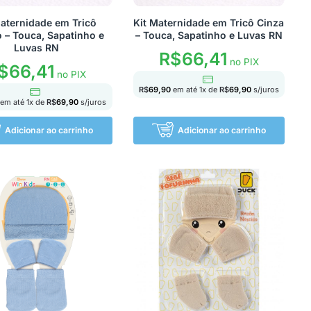
Maternidade em Tricô
Kit Maternidade em Tricô Cinza
 – Touca, Sapatinho e
– Touca, Sapatinho e Luvas RN
Luvas RN
R$
66,41
no PIX
$
66,41
no PIX
R$
69,90
em até
1
x de
R$
69,90
s/juros
em até
1
x de
R$
69,90
s/juros
Adicionar ao carrinho
Adicionar ao carrinho