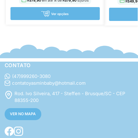
R$
79,90
em até
1
x de
R$
79,90
s/juros
R$
49,9
Ver opções
CONTATO
(47)999260-3080
contatoyasminbaby@hotmail.com
Rod. Ivo Silveira, 417 - Steffen - Brusque/SC - CEP
88355-200
VER NO MAPA