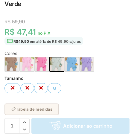
Verde
R$
59,90
R$ 47,41
no PIX
R$
49,90
em até
1
x de
R$ 49,90
s/juros
Cores
Tamanho
RN
P
M
G
Tabela de medidas
Adicionar ao carrinho