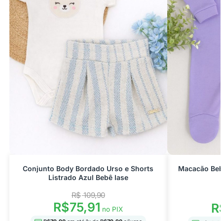
Conjunto Body Bordado Urso e Shorts
Macacão Beb
Listrado Azul Bebê Iase
R$
109,90
R$
75,91
R
no PIX