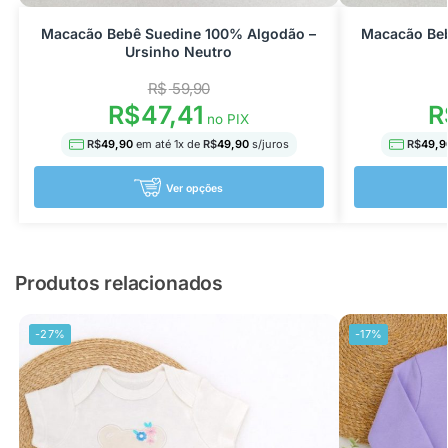
Macacão Bebê Suedine 100% Algodão –
Macacão Beb
Ursinho Neutro
R$
59,90
R$
47,41
R
no PIX
R$
49,90
em até
1
x de
R$
49,90
s/juros
R$
49,9
Ver opções
Produtos relacionados
-27%
-17%