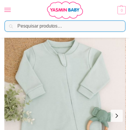
0
Pesquisar
Início
Moda Bebê
Menina
Macacão Bebê Suedine 100% Algodão – Verde
/
/
/