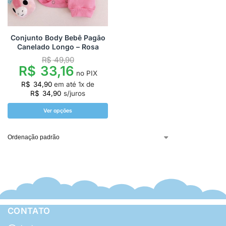
Conjunto Body Bebê Pagão
Canelado Longo – Rosa
R$
49,90
R$
33,16
no PIX
R$
34,90
em até
1
x de
R$
34,90
s/juros
Ver opções
CONTATO