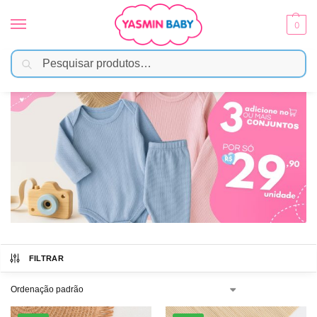
0
Pesquisar
Início
3 conjunto canelado por R$89,70
/
FILTRAR