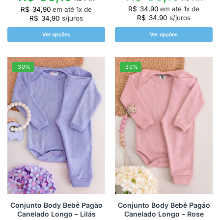
R$
34,90
em até
1
x de
R$
34,90
em até
1
x de
R$
34,90
s/juros
R$
34,90
s/juros
Ver opções
Ver opções
-30%
-30%
Conjunto Body Bebê Pagão
Conjunto Body Bebê Pagão
Canelado Longo – Lilás
Canelado Longo – Rose