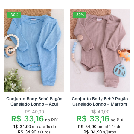
-30%
-30%
Conjunto Body Bebê Pagão
Conjunto Body Bebê Pagão
Canelado Longo – Azul
Canelado Longo – Marrom
R$
49,90
R$
49,90
R$
33,16
R$
33,16
no PIX
no PIX
R$
34,90
em até
1
x de
R$
34,90
em até
1
x de
R$
34,90
s/juros
R$
34,90
s/juros