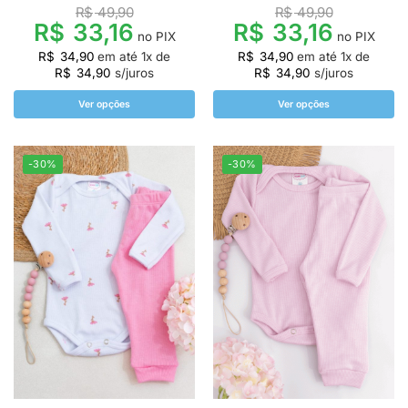
R$
49,90
R$
49,90
R$
33,16
R$
33,16
no PIX
no PIX
R$
34,90
em até
1
x de
R$
34,90
em até
1
x de
R$
34,90
s/juros
R$
34,90
s/juros
Ver opções
Ver opções
-30%
-30%