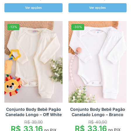
Ver opções
Ver opções
-13%
-30%
Conjunto Body Bebê Pagão
Conjunto Body Bebê Pagão
Canelado Longo – Off White
Canelado Longo – Branco
R$
39,90
R$
49,90
R$
33,16
R$
33,16
no PIX
no PIX