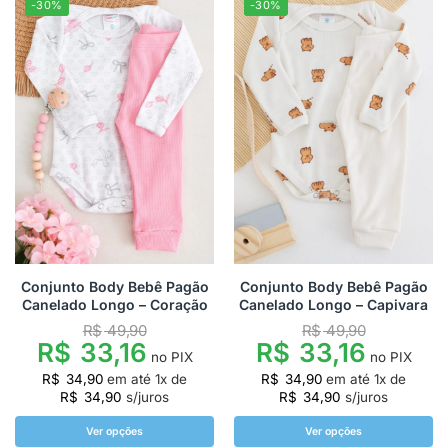
-30%
-30%
Conjunto Body Bebê Pagão
Conjunto Body Bebê Pagão
Canelado Longo – Coração
Canelado Longo – Capivara
R$
49,90
R$
49,90
R$
33,16
R$
33,16
no PIX
no PIX
R$
34,90
em até
1
x de
R$
34,90
em até
1
x de
R$
34,90
s/juros
R$
34,90
s/juros
Ver opções
Ver opções