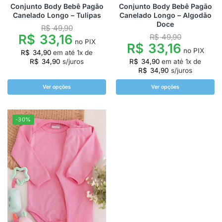
Conjunto Body Bebê Pagão
Conjunto Body Bebê Pagão
Canelado Longo – Tulipas
Canelado Longo – Algodão
Doce
R$
49,90
R$
33,16
R$
49,90
no PIX
R$
33,16
no PIX
R$
34,90
em até
1
x de
R$
34,90
s/juros
R$
34,90
em até
1
x de
R$
34,90
s/juros
Ver opções
Ver opções
-30%