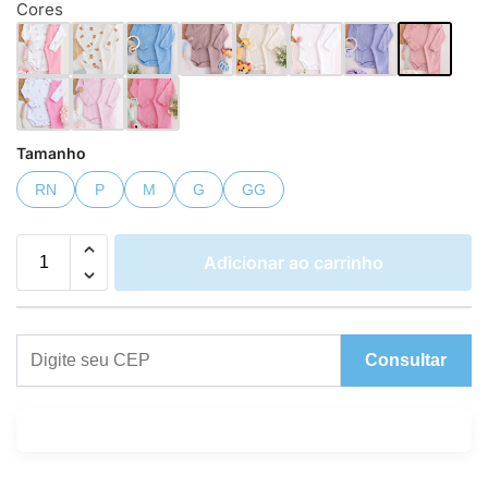
Cores
Tamanho
RN
P
M
G
GG
Adicionar ao carrinho
Consultar