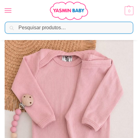
0
Pesquisar
Início
Moda Bebê
Menina
Conjunto Body Bebê Pagão Canelado Longo – Rose
/
/
/