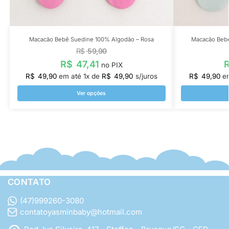
Macacão Bebê Suedine 100% Algodão – Rosa
Macacão Bebê
R$
59,90
R$
47,41
no PIX
R$
49,90
em até
1
x de
R$
49,90
s/juros
R$
49,90
e
Ver opções
CONTATO
(47)999260-3080
contatoyasminbaby@hotmail.com