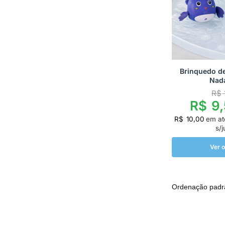
Brinquedo de
Nad
R$
R$
9,
R$
10,00
em a
s/j
Ver 