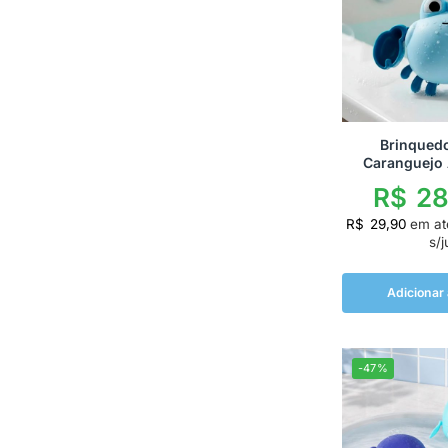
Brinqued
Caranguejo 
R$
28
R$
29,90
em a
s/j
Adicionar 
-47%