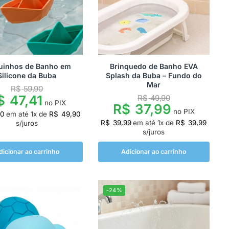
uinhos de Banho em
Brinquedo de Banho EVA
Silicone da Buba
Splash da Buba – Fundo do
Mar
R$
59,90
$
47,41
R$
49,90
no PIX
R$
37,99
no PIX
90
em até
1
x de
R$
49,90
R$
39,99
em até
1
x de
R$
39,99
s/juros
s/juros
dicionar ao carrinho
Adicionar ao carrinho
-24%