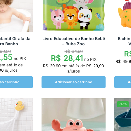
fantil Girafa da
Livro Educativo de Banho Bebê
Bichi
ra Banho
– Buba Zoo
V
99,00
R$
34,90
R
,55
R$
28,41
no PIX
no PIX
R$
49,
em até
1
x de
R$
29,90
em até
1
x de
R$
29,90
00
s/juros
s/juros
ao carrinho
Adicionar ao carrinho
A
-17%