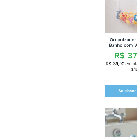
Organizador
Banho com V
R$
37
R$
39,90
em a
s/j
Adicionar 