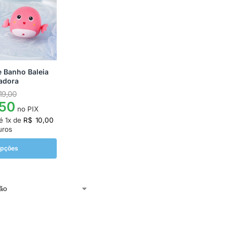
 Banho Baleia
adora
19,00
50
no PIX
té
1
x de
R$
10,00
uros
opções