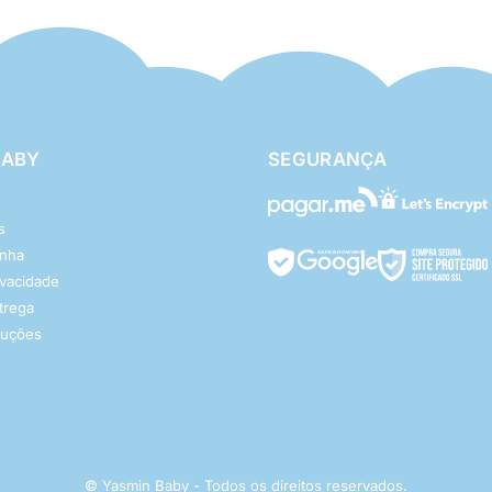
BABY
SEGURANÇA
s
enha
rivacidade
ntrega
luções
© Yasmin Baby - Todos os direitos reservados.