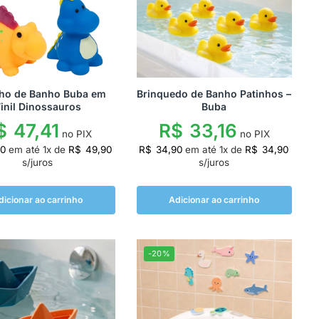
nho de Banho Buba em
Brinquedo de Banho Patinhos –
inil Dinossauros
Buba
$
47,41
R$
33,16
no PIX
no PIX
90
em até
1
x de
R$
49,90
R$
34,90
em até
1
x de
R$
34,90
s/juros
s/juros
dicionar ao carrinho
Adicionar ao carrinho
-20%