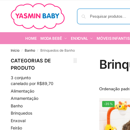
HOME
MODA BEBÊ
ENXOVAL
MÓVEIS INFANTIS
Início
Banho
Brinquedos de Banho
/
/
Brin
CATEGORIAS DE
PRODUTO
3 conjunto
canelado por R$89,70
Alimentação
Amamentação
-35%
Banho
Brinquedos
Enxoval
Feirão