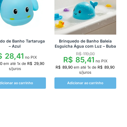
do de Banho Tartaruga
Brinquedo de Banho Baleia
– Azul
Esguicha Água com Luz – Buba
R$
119,00
$
28,41
no PIX
R$
85,41
no PIX
90
em até
1
x de
R$
29,90
R$
89,90
em até
1
x de
R$
89,90
s/juros
s/juros
dicionar ao carrinho
Adicionar ao carrinho