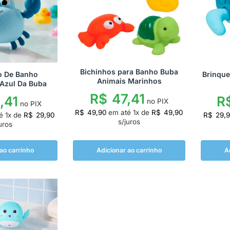
Bichinhos para Banho Buba
o De Banho
Brinque
Animais Marinhos
Azul Da Buba
R$
47,41
,41
R
no PIX
no PIX
R$
49,90
em até
1
x de
R$
49,90
té
1
x de
R$
29,90
R$
29,
s/juros
uros
ao carrinho
Adicionar ao carrinho
A