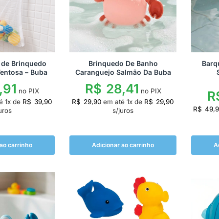
 de Brinquedo
Brinquedo De Banho
Barq
entosa – Buba
Caranguejo Salmão Da Buba
,91
R$
28,41
no PIX
no PIX
R
té
1
x de
R$
39,90
R$
29,90
em até
1
x de
R$
29,90
R$
49,
uros
s/juros
ao carrinho
Adicionar ao carrinho
A