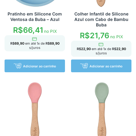
Pratinho em Silicone Com
Colher Infantil de Silicone
Ventosa da Buba – Azul
Azul com Cabo de Bambu
Buba
R$
66,41
no PIX
R$
21,76
no PIX
R$
69,90
em até
1
x de
R$
69,90
s/juros
R$
22,90
em até
1
x de
R$
22,90
s/juros
Adicionar ao carrinho
Adicionar ao carrinho