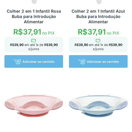
Colher 2 em 1 Infantil Rosa
Colher 2 em 1 Infantil Azul
Buba para Introdução
Buba para Introdução
Alimentar
Alimentar
R$
37,91
R$
37,91
no PIX
no PIX
R$
39,90
em até
1
x de
R$
39,90
R$
39,90
em até
1
x de
R$
39,90
s/juros
s/juros
Adicionar ao carrinho
Adicionar ao carrinho