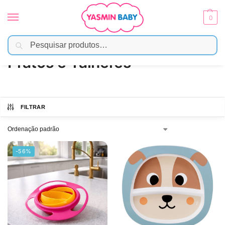
0
Pesquisar
Início
Alimentação
Pratos e Talheres
/
/
Pratos e Talheres
FILTRAR
-56%