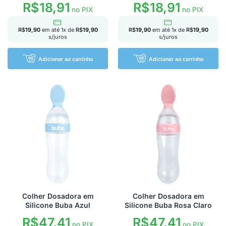
R$
18,91
R$
18,91
no PIX
no PIX
R$
19,90
em até
1
x de
R$
19,90
R$
19,90
em até
1
x de
R$
19,90
s/juros
s/juros
Adicionar ao carrinho
Adicionar ao carrinho
Colher Dosadora em
Colher Dosadora em
Silicone Buba Azul
Silicone Buba Rosa Claro
R$
47,41
R$
47,41
no PIX
no PIX