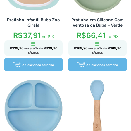
Pratinho Infantil Buba Zoo
Pratinho em Silicone Com
Girafa
Ventosa da Buba – Verde
R$
37,91
R$
66,41
no PIX
no PIX
R$
39,90
em até
1
x de
R$
39,90
R$
69,90
em até
1
x de
R$
69,90
s/juros
s/juros
Adicionar ao carrinho
Adicionar ao carrinho