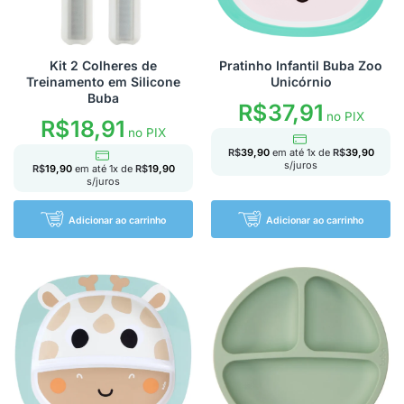
Kit 2 Colheres de
Pratinho Infantil Buba Zoo
Treinamento em Silicone
Unicórnio
Buba
R$
37,91
no PIX
R$
18,91
no PIX
R$
39,90
em até
1
x de
R$
39,90
s/juros
R$
19,90
em até
1
x de
R$
19,90
s/juros
Adicionar ao carrinho
Adicionar ao carrinho