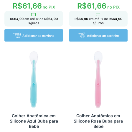
R$
61,66
R$
61,66
no PIX
no PIX
R$
64,90
em até
1
x de
R$
64,90
R$
64,90
em até
1
x de
R$
64,90
s/juros
s/juros
Adicionar ao carrinho
Adicionar ao carrinho
Colher Anatômica em
Colher Anatômica em
Silicone Azul Buba para
Silicone Rosa Buba para
Bebê
Bebê