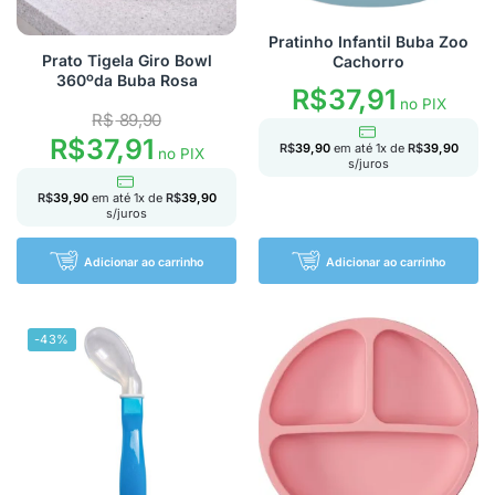
Pratinho Infantil Buba Zoo
Prato Tigela Giro Bowl
Cachorro
360ºda Buba Rosa
R$
37,91
no PIX
R$
89,90
R$
37,91
R$
39,90
em até
1
x de
R$
39,90
no PIX
s/juros
R$
39,90
em até
1
x de
R$
39,90
s/juros
Adicionar ao carrinho
Adicionar ao carrinho
-43%