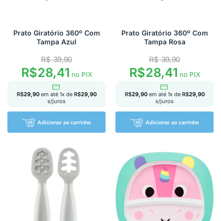
Prato Giratório 360º Com
Prato Giratório 360º Com
Tampa Azul
Tampa Rosa
R$
39,90
R$
39,90
R$
28,41
R$
28,41
no PIX
no PIX
R$
29,90
em até
1
x de
R$
29,90
R$
29,90
em até
1
x de
R$
29,90
s/juros
s/juros
Adicionar ao carrinho
Adicionar ao carrinho