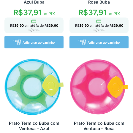
Azul Buba
Rosa Buba
R$
37,91
R$
37,91
no PIX
no PIX
R$
39,90
em até
1
x de
R$
39,90
R$
39,90
em até
1
x de
R$
39,90
s/juros
s/juros
Adicionar ao carrinho
Adicionar ao carrinho
Prato Térmico Buba com
Prato Térmico Buba com
Ventosa – Azul
Ventosa – Rosa