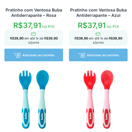
Pratinho com Ventosa Buba
Pratinho com Ventosa Buba
Antiderrapante – Rosa
Antiderrapante – Azul
R$
37,91
R$
37,91
no PIX
no PIX
R$
39,90
em até
1
x de
R$
39,90
R$
39,90
em até
1
x de
R$
39,90
s/juros
s/juros
Adicionar ao carrinho
Adicionar ao carrinho