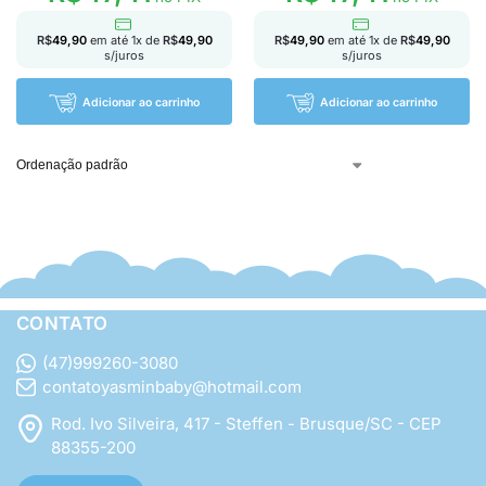
R$
49,90
em até
1
x de
R$
49,90
R$
49,90
em até
1
x de
R$
49,90
s/juros
s/juros
Adicionar ao carrinho
Adicionar ao carrinho
CONTATO
(47)999260-3080
contatoyasminbaby@hotmail.com
Rod. Ivo Silveira, 417 - Steffen - Brusque/SC - CEP
88355-200