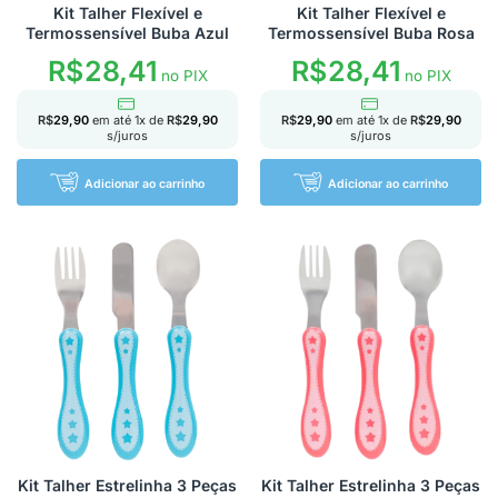
Kit Talher Flexível e
Kit Talher Flexível e
Termossensível Buba Azul
Termossensível Buba Rosa
R$
28,41
R$
28,41
no PIX
no PIX
R$
29,90
em até
1
x de
R$
29,90
R$
29,90
em até
1
x de
R$
29,90
s/juros
s/juros
Adicionar ao carrinho
Adicionar ao carrinho
Kit Talher Estrelinha 3 Peças
Kit Talher Estrelinha 3 Peças