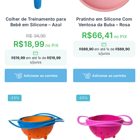
Colher de Treinamento para
Pratinho em Silicone Com
Bebê em Silicone – Azul
Ventosa da Buba – Rosa
R$
66,41
R$
34,90
no PIX
R$
18,99
no PIX
R$
69,90
em até
1
x de
R$
69,90
s/juros
R$
19,99
em até
1
x de
R$
19,99
s/juros
Adicionar ao carrinho
Adicionar ao carrinho
-25%
-25%