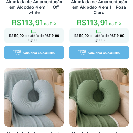
Almofada de Amamentação
Almofada de Amamentação
em Algodão 4 em 1 – Off
em Algodão 4 em 1 – Rosa
white
Claro
R$
113,91
R$
113,91
no PIX
no PIX
R$
119,90
em até
1
x de
R$
119,90
R$
119,90
em até
1
x de
R$
119,90
s/juros
s/juros
Adicionar ao carrinho
Adicionar ao carrinho