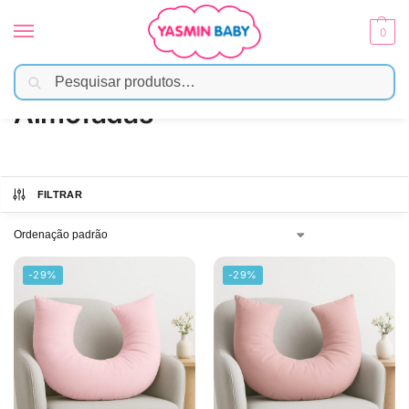
0
Pesquisar
Início
Amamentação
Almofadas
/
/
Almofadas
FILTRAR
-29%
-29%