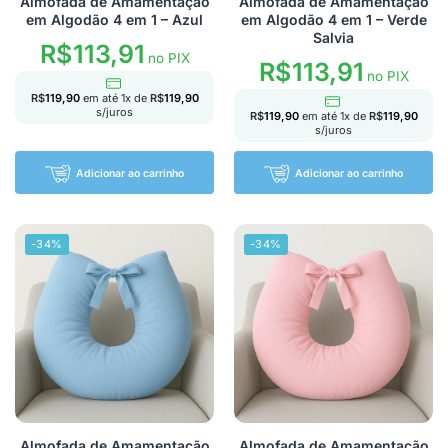
Almofada de Amamentação
Almofada de Amamentação
em Algodão 4 em 1 – Azul
em Algodão 4 em 1 – Verde
Salvia
R$
113,91
no PIX
R$
113,91
no PIX
R$
119,90
em até
1
x de
R$
119,90
s/juros
R$
119,90
em até
1
x de
R$
119,90
s/juros
Adicionar ao carrinho
Adicionar ao carrinho
-34%
-34%
Almofada de Amamentação
Almofada de Amamentação