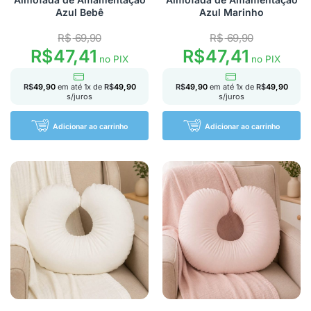
Azul Bebê
Azul Marinho
R$
69,90
R$
69,90
R$
47,41
R$
47,41
no PIX
no PIX
R$
49,90
em até
1
x de
R$
49,90
R$
49,90
em até
1
x de
R$
49,90
s/juros
s/juros
Adicionar ao carrinho
Adicionar ao carrinho