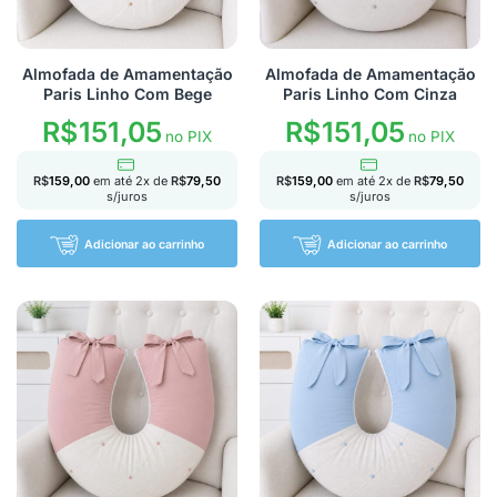
Almofada de Amamentação
Almofada de Amamentação
Paris Linho Com Bege
Paris Linho Com Cinza
R$
151,05
R$
151,05
no PIX
no PIX
R$
159,00
em até
2
x de
R$
79,50
R$
159,00
em até
2
x de
R$
79,50
s/juros
s/juros
Adicionar ao carrinho
Adicionar ao carrinho