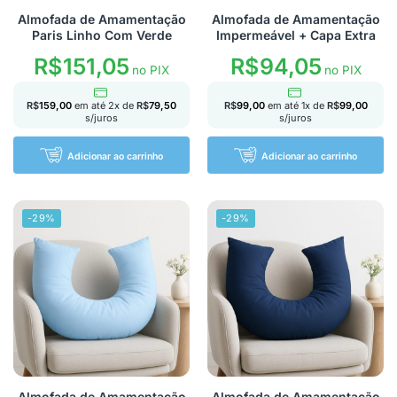
Almofada de Amamentação
Almofada de Amamentação
Paris Linho Com Verde
Impermeável + Capa Extra
R$
151,05
R$
94,05
no PIX
no PIX
R$
159,00
em até
2
x de
R$
79,50
R$
99,00
em até
1
x de
R$
99,00
s/juros
s/juros
Adicionar ao carrinho
Adicionar ao carrinho
-29%
-29%
Almofada de Amamentação
Almofada de Amamentação