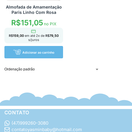
Almofada de Amamentação
Paris Linho Com Rosa
R$
151,05
no PIX
R$
159,00
em até
2
x de
R$
79,50
s/juros
Adicionar ao carrinho
CONTATO
(47)999260-3080
contatoyasminbaby@hotmail.com