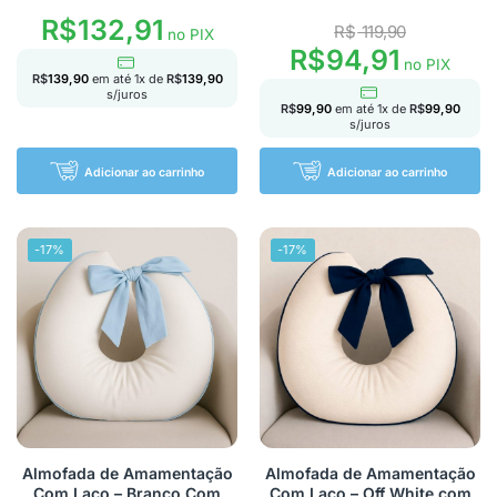
R$
132,91
R$
119,90
no PIX
R$
94,91
no PIX
R$
139,90
em até
1
x de
R$
139,90
s/juros
R$
99,90
em até
1
x de
R$
99,90
s/juros
Adicionar ao carrinho
Adicionar ao carrinho
-17%
-17%
Almofada de Amamentação
Almofada de Amamentação
Com Laço – Branco Com
Com Laço – Off White com