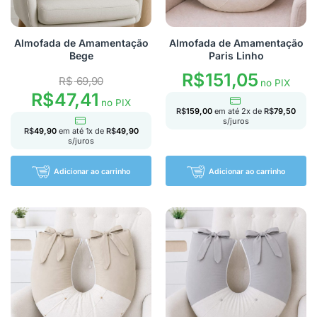
Almofada de Amamentação
Almofada de Amamentação
Bege
Paris Linho
R$
151,05
R$
69,90
no PIX
R$
47,41
no PIX
R$
159,00
em até
2
x de
R$
79,50
s/juros
R$
49,90
em até
1
x de
R$
49,90
s/juros
Adicionar ao carrinho
Adicionar ao carrinho