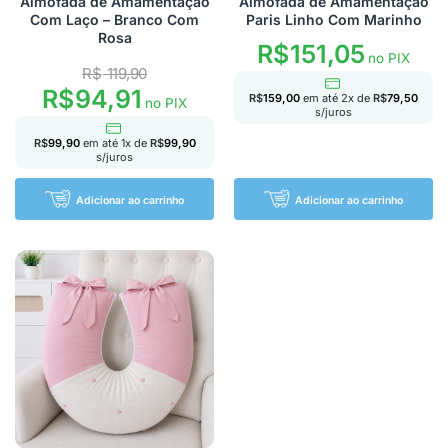
Almofada de Amamentação
Almofada de Amamentação
Com Laço – Branco Com
Paris Linho Com Marinho
Rosa
R$
151,05
no PIX
R$
119,90
R$
94,91
R$
159,00
em até
2
x de
R$
79,50
no PIX
s/juros
R$
99,90
em até
1
x de
R$
99,90
s/juros
Adicionar ao carrinho
Adicionar ao carrinho