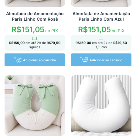
Almofada de Amamentação
Almofada de Amamentação
Paris Linho Com Rosê
Paris Linho Com Azul
R$
151,05
R$
151,05
no PIX
no PIX
R$
159,00
em até
2
x de
R$
79,50
R$
159,00
em até
2
x de
R$
79,50
s/juros
s/juros
Adicionar ao carrinho
Adicionar ao carrinho