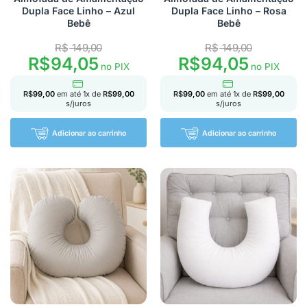
Dupla Face Linho – Azul
Dupla Face Linho – Rosa
Bebê
Bebê
R$
149,00
R$
149,00
R$
94,05
R$
94,05
no PIX
no PIX
R$
99,00
em até
1
x de
R$
99,00
R$
99,00
em até
1
x de
R$
99,00
s/juros
s/juros
Adicionar ao carrinho
Adicionar ao carrinho