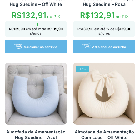
Hug Suedine – Off White
Hug Suedine – Rosa
R$
132,91
R$
132,91
no PIX
no PIX
R$
139,90
em até
1
x de
R$
139,90
R$
139,90
em até
1
x de
R$
139,90
s/juros
s/juros
Adicionar ao carrinho
Adicionar ao carrinho
-17%
Almofada de Amamentação
Almofada de Amamentação
Hug Suedine – Azul
Com Laço – Off White