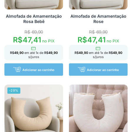
Almofada de Amamentação
Almofada de Amamentação
Rosa Bebê
Rose
R$
69,90
R$
69,90
R$
47,41
R$
47,41
no PIX
no PIX
R$
49,90
em até
1
x de
R$
49,90
R$
49,90
em até
1
x de
R$
49,90
s/juros
s/juros
Adicionar ao carrinho
Adicionar ao carrinho
-29%