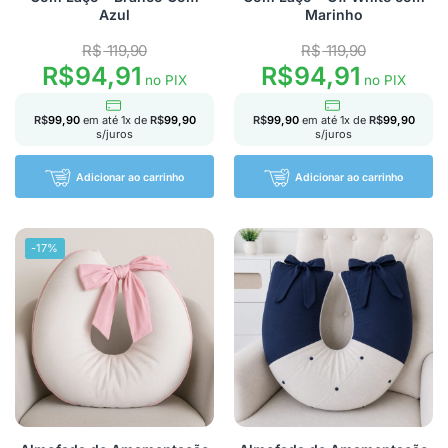
Azul
Marinho
R$
119,90
R$
119,90
R$
94,91
R$
94,91
no PIX
no PIX
R$
99,90
em até
1
x de
R$
99,90
R$
99,90
em até
1
x de
R$
99,90
s/juros
s/juros
Adicionar ao carrinho
Adicionar ao carrinho
-17%