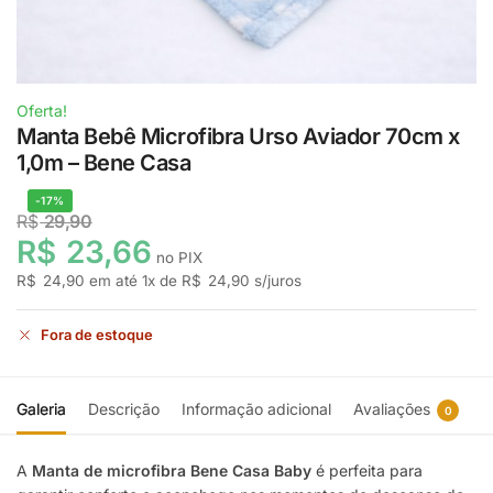
Oferta!
Manta Bebê Microfibra Urso Aviador 70cm x
1,0m – Bene Casa
-17%
R$
29,90
R$
23,66
no PIX
R$
24,90
em até
1
x de
R$
24,90
s/juros
Fora de estoque
Galeria
Descrição
Informação adicional
Avaliações
0
A
Manta de microfibra Bene Casa Baby
é perfeita para