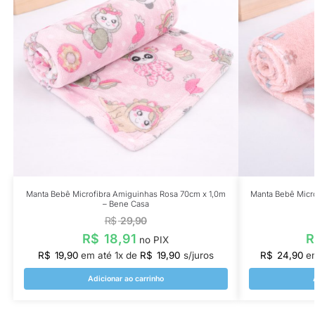
Manta Bebê Microfibra Amiguinhas Rosa 70cm x 1,0m
Manta Bebê Micro
– Bene Casa
R$
29,90
R$
18,91
R
no PIX
R$
19,90
em até
1
x de
R$
19,90
s/juros
R$
24,90
e
Adicionar ao carrinho