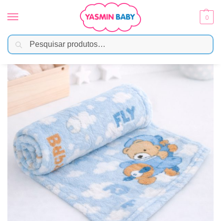
0
Pesquisar
Início
Enxoval
Mantas e Cobertores
Manta Bebê Microfibra Urso Aviador 70cm x 1,0m – Bene Casa
/
/
/