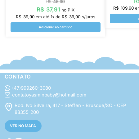
R
R$
46,90
R$
109,90
e
R$
37,91
no PIX
R$
39,90
em até
1
x de
R$
39,90
s/juros
Adicionar ao carrinho
CONTATO
(47)999260-3080
contatoyasminbaby@hotmail.com
Rod. Ivo Silveira, 417 - Steffen - Brusque/SC - CEP
88355-200
VER NO MAPA