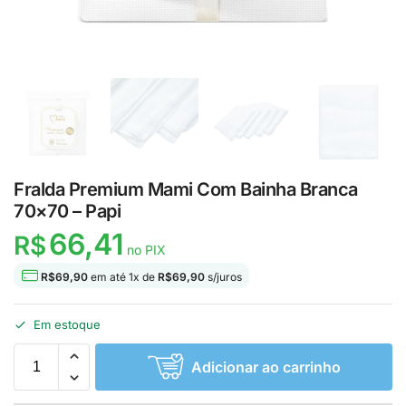
Fralda Premium Mami Com Bainha Branca
70×70 – Papi
66,41
R$
no PIX
R$
69,90
em até
1
x de
R$
69,90
s/juros
Em estoque
Adicionar ao carrinho