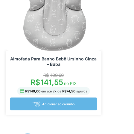
Almofada Para Banho Bebê Ursinho Cinza
– Buba
R$
199,00
R$
141,55
no PIX
R$
149,00
em até
2
x de
R$
74,50
s/juros
Adicionar ao carrinho