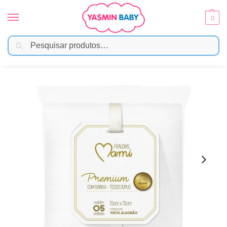
0
Pesquisar
Início
Enxoval
Fraldas e Pano de Boca
Fralda Premium Mami Com Bainha Branca 70×70 – Papi
/
/
/