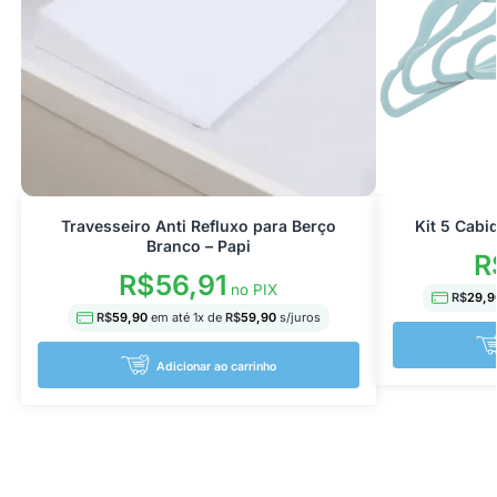
Travesseiro Anti Refluxo para Berço
Kit 5 Cabi
Branco – Papi
R
R$
56,91
no PIX
R$
29,9
R$
59,90
em até
1
x de
R$
59,90
s/juros
Adicionar ao carrinho