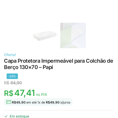
Oferta!
Capa Protetora Impermeável para Colchão de
Berço 130×70 – Papi
-23%
R$
64,90
47,41
R$
no PIX
R$
49,90
em até
1
x de
R$
49,90
s/juros
Em estoque