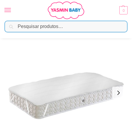
0
Pesquisar
Início
Móveis Infantis
Colchões
Capa Protetora Impermeável para Colchão de Berço 130×70 – Papi
/
/
/