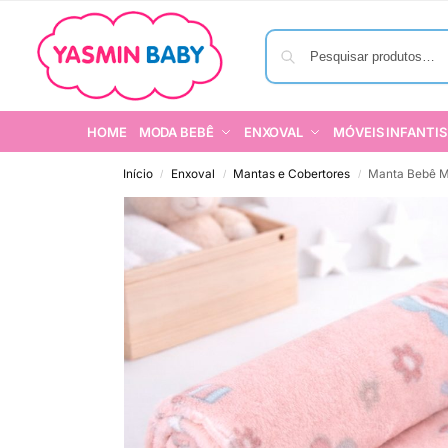
HOME
MODA BEBÊ
ENXOVAL
MÓVEIS INFANTIS
Início
Enxoval
Mantas e Cobertores
Manta Bebê Mi
/
/
/