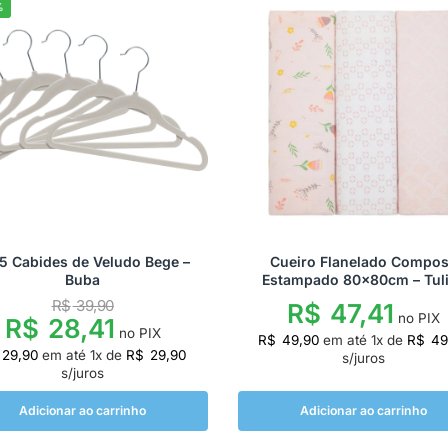
%
 5 Cabides de Veludo Bege –
Cueiro Flanelado Compo
Buba
Estampado 80x80cm – Tul
R$
39,90
R$
47,41
no PIX
R$
28,41
no PIX
R$
49,90
em até
1
x de
R$
49
29,90
em até
1
x de
R$
29,90
s/juros
s/juros
Adicionar ao carrinho
Adicionar ao carrinho