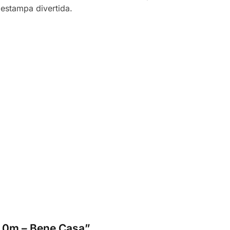
estampa divertida.
1,0m – Bene Casa”