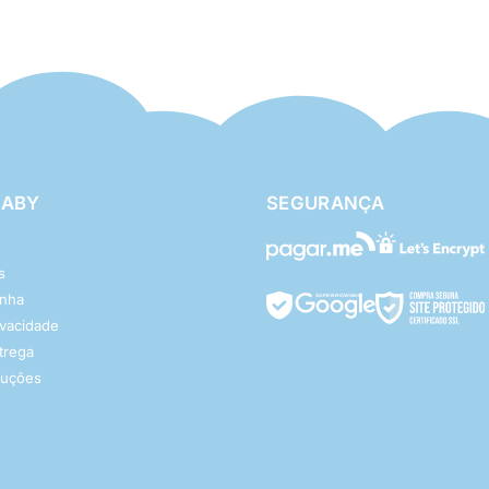
BABY
SEGURANÇA
s
enha
rivacidade
ntrega
luções