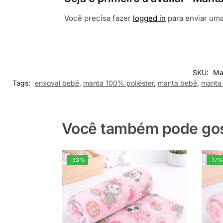
Você precisa fazer
logged in
para enviar uma
SKU:
Ma
Tags:
enxoval bebê
,
manta 100% poliéster
,
manta bebê
,
manta
Você também pode gost
-33%
-17