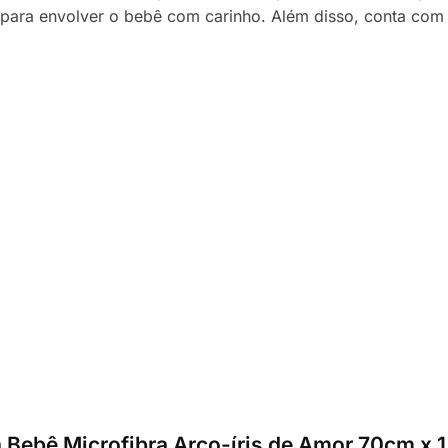
 para envolver o bebê com carinho. Além disso, conta com 
ta Bebê Microfibra Arco-íris de Amor 70cm x 