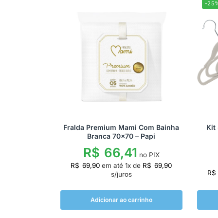
-25
Fralda Premium Mami Com Bainha
Kit
Branca 70×70 – Papi
R$
66,41
no PIX
R$
69,90
em até
1
x de
R$
69,90
R$
s/juros
Adicionar ao carrinho