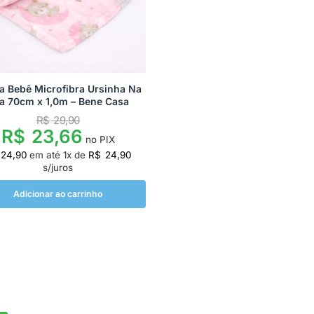
a Bebê Microfibra Ursinha Na
a 70cm x 1,0m – Bene Casa
R$
29,90
R$
23,66
no PIX
24,90
em até
1
x de
R$
24,90
s/juros
Adicionar ao carrinho