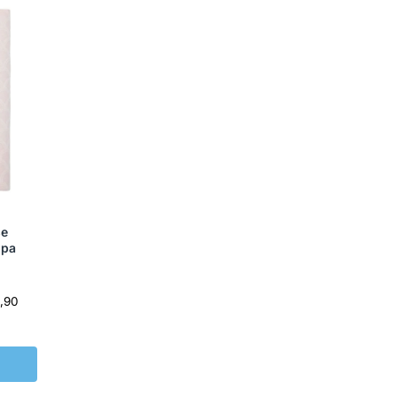
se
ipa
,90