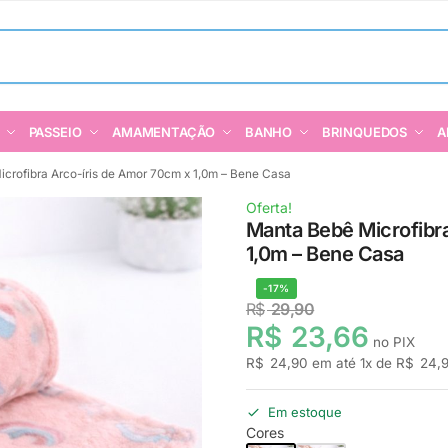
PASSEIO
AMAMENTAÇÃO
BANHO
BRINQUEDOS
A
crofibra Arco-íris de Amor 70cm x 1,0m – Bene Casa
Oferta!
Manta Bebê Microfibr
1,0m – Bene Casa
-17%
R$
29,90
R$
23,66
no PIX
R$
24,90
em até
1
x de
R$
24,
Em estoque
Cores