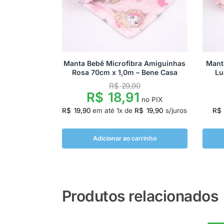
Manta Bebê Microfibra Amiguinhas
Mant
Rosa 70cm x 1,0m – Bene Casa
Lu
R$
29,90
R$
18,91
no PIX
R$
19,90
em até
1
x de
R$
19,90
s/juros
R$
Adicionar ao carrinho
Produtos relacionados