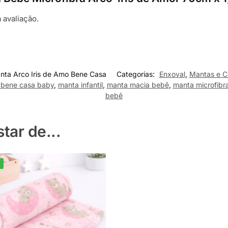
 avaliação.
nta Arco Iris de Amo Bene Casa
Categorias:
Enxoval
,
Mantas e C
 bene casa baby
,
manta infantil
,
manta macia bebê
,
manta microfibr
bebê
ar de...
%