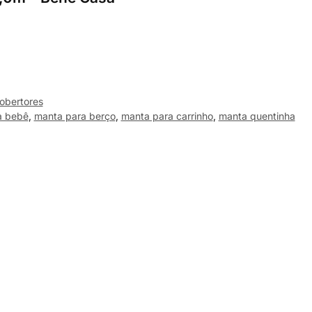
obertores
a bebê
,
manta para berço
,
manta para carrinho
,
manta quentinha