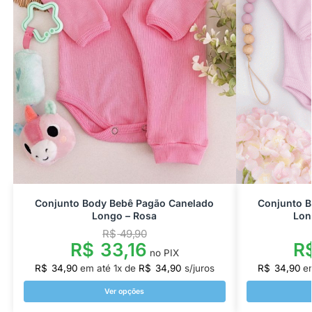
Conjunto Body Bebê Pagão Canelado
Conjunto 
Longo – Rosa
Lon
R$
49,90
R$
33,16
R
no PIX
R$
34,90
em até
1
x de
R$
34,90
s/juros
R$
34,90
e
Ver opções