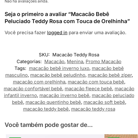
Não há avaliações ainda.
Seja o primeiro a avaliar “Macacão Bebê
Peluciado Teddy Rosa com Touca de Orelhinha”
Você precisa fazer
logged in
para enviar uma avaliação.
SKU:
Macacão Teddy Rosa
Categorias:
Macacão
,
Menina
,
Promo Macacão
Tags:
macacão bebê inverno luxo
,
macacão bebê
masculino
,
macacão bebê peludinho
,
macacão bebê zíper
,
macacão com orelhinha
,
macacão com touca bebê
,
macacão confortável bebê
,
macacão fleece bebê
,
macacão
infantil inverno
,
macacão inverno bebê
,
macacão peluciado
bebê
,
macacão quentinho bebê
,
macacão soft bebê
,
macacão teddy bebê
,
macacão teddy rosa
Você também pode gostar de...