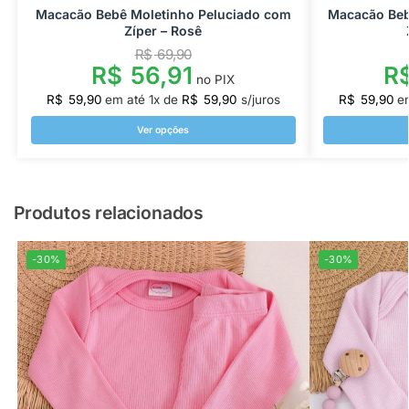
Macacão Bebê Moletinho Peluciado com
Macacão Beb
Zíper – Rosê
R$
69,90
R$
56,91
R
no PIX
R$
59,90
em até
1
x de
R$
59,90
s/juros
R$
59,90
e
Ver opções
Produtos relacionados
-30%
-30%