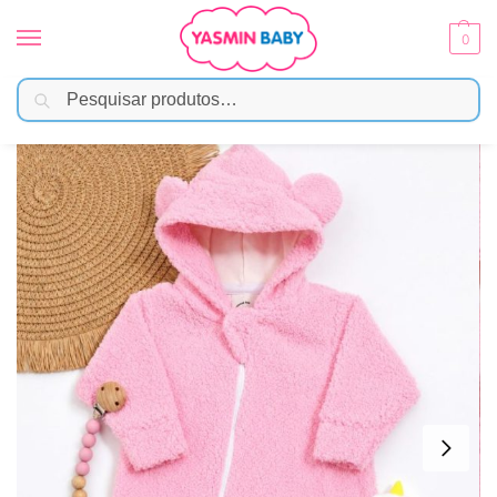
0
Pesquisar
Início
Moda Bebê
Menina
Macacão Bebê Peluciado Teddy Rosa com Touca de Orelhinha
/
/
/