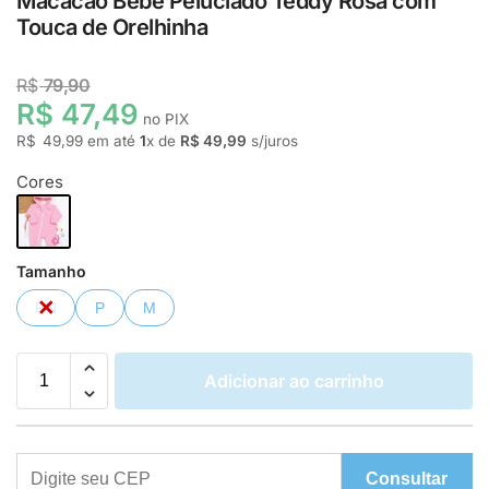
Macacão Bebê Peluciado Teddy Rosa com
Touca de Orelhinha
R$
79,90
R$ 47,49
no PIX
R$
49,99
em até
1
x de
R$ 49,99
s/juros
Cores
Tamanho
RN
P
M
Adicionar ao carrinho
Consultar