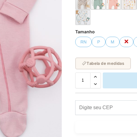
Tamanho
RN
P
M
G
Tabela de medidas