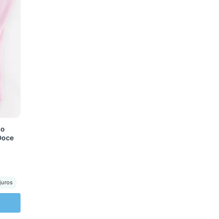
ão
Doce
juros