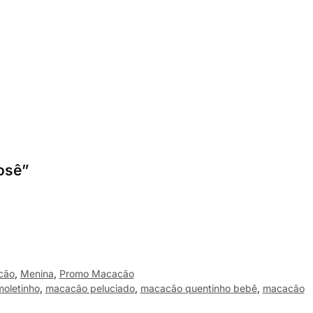
osê”
cão
,
Menina
,
Promo Macacão
oletinho
,
macacão peluciado
,
macacão quentinho bebê
,
macacão