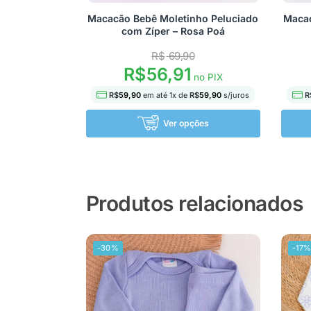
Macacão Bebê Moletinho Peluciado
Macac
com Zíper – Rosa Poá
R$
69,90
R$
56,91
no PIX
R$
59,90
em até
1
x de
R$
59,90
s/juros
R
Ver opções
Produtos relacionados
-30%
-17