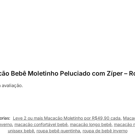
acão Bebê Moletinho Peluciado com Zíper – R
 avaliação.
orias:
Leve 2 ou mais Macacão Moletinho por R$49,90 cada
,
Maca
nverno
,
macacão confortável bebê
,
macacão longo bebê
,
macacão m
unissex bebê
,
roupa bebê quentinha
,
roupa de bebê inverno