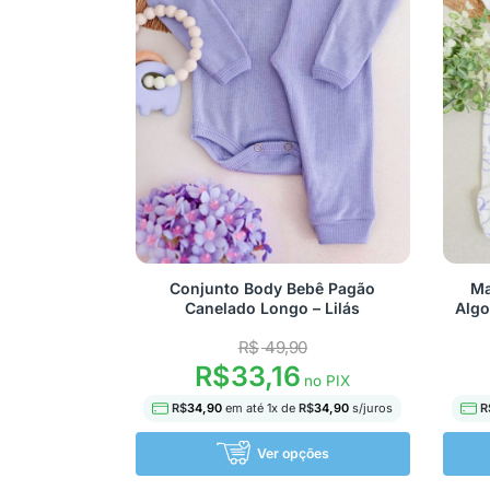
Conjunto Body Bebê Pagão
Ma
Canelado Longo – Lilás
Algo
R$
49,90
R$
33,16
no PIX
R$
34,90
em até
1
x de
R$
34,90
s/juros
R
Ver opções