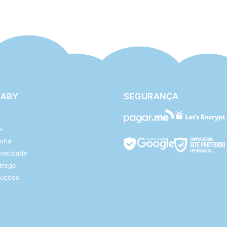
BABY
SEGURANÇA
s
enha
rivacidade
ntrega
luções