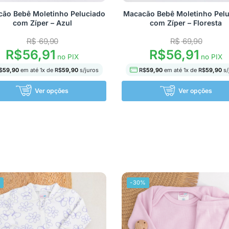
ão Bebê Moletinho Peluciado
Macacão Bebê Moletinho Pel
com Zíper – Azul
com Zíper – Floresta
R$
69,90
R$
69,90
R$
56,91
R$
56,91
no PIX
no PIX
$
59,90
em até
1
x de
R$
59,90
s/juros
R$
59,90
em até
1
x de
R$
59,90
s/
Ver opções
Ver opções
%
-30%