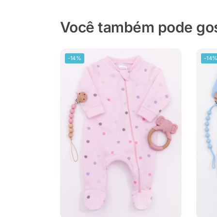
Você também pode gost
-14%
-14