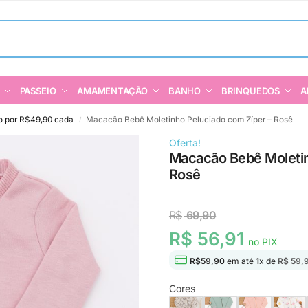
PASSEIO
AMAMENTAÇÃO
BANHO
BRINQUEDOS
A
o por R$49,90 cada
Macacão Bebê Moletinho Peluciado com Zíper – Rosê
/
Oferta!
Macacão Bebê Moletin
Rosê
R$
69,90
R$ 56,91
no PIX
R$
59,90
em até
1
x de
R$ 59,
Cores