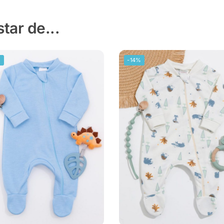
ar de...
%
-14%