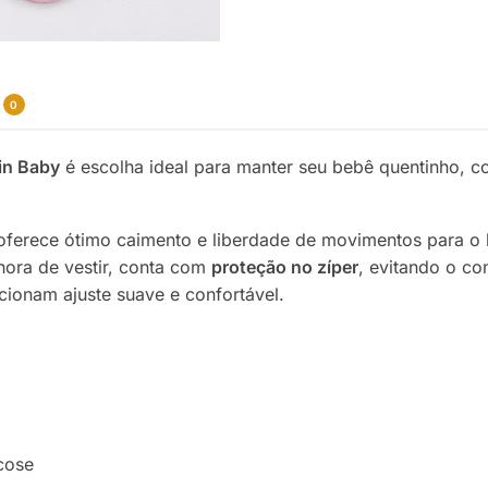
0
in Baby
é escolha ideal para manter seu bebê quentinho, con
 oferece ótimo caimento e liberdade de movimentos para o 
 hora de vestir, conta com
proteção no zíper
, evitando o co
ionam ajuste suave e confortável.
cose