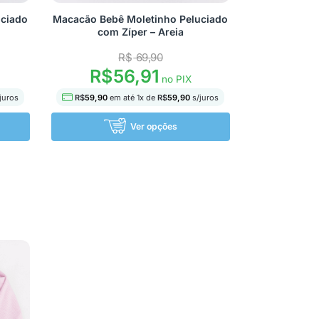
uciado
Macacão Bebê Moletinho Peluciado
com Zíper – Areia
R$
69,90
R$
56,91
no PIX
juros
R$
59,90
em até
1
x de
R$
59,90
s/juros
Ver opções