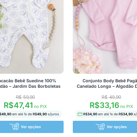
cacão Bebê Suedine 100%
Conjunto Body Bebê Pag
dão – Jardim Das Borboletas
Canelado Longo – Algodão 
R$
59,90
R$
49,90
R$
33,16
R$
47,41
no PIX
no PIX
R$
34,90
em até
1
x de
R$
34,90
s/
$
49,90
em até
1
x de
R$
49,90
s/juros
Ver opções
Ver opções