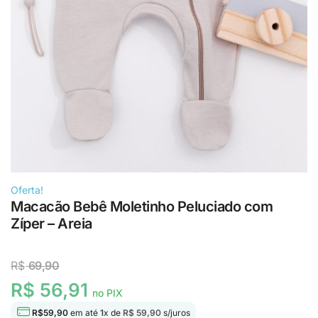
Oferta!
Macacão Bebê Moletinho Peluciado com
Zíper – Areia
R$
69,90
R$ 56,91
no PIX
R$
59,90
em até
1
x de
R$ 59,90
s/juros