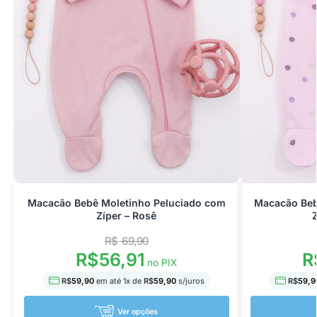
Macacão Bebê Moletinho Peluciado com
Macacão Beb
Zíper – Rosê
R$
69,90
R$
56,91
R
no PIX
R$
59,90
em até
1
x de
R$
59,90
s/juros
R$
59,9
Ver opções