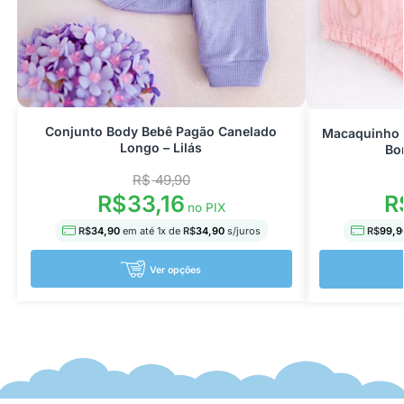
Conjunto Body Bebê Pagão Canelado
Macaquinho 
Longo – Lilás
Bo
R$
49,90
R$
33,16
R
no PIX
R$
34,90
em até
1
x de
R$
34,90
s/juros
R$
99,9
Ver opções