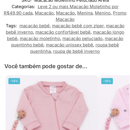
SKU:
Macacão Moletinho Peluciado Areia
Categorias:
Leve 2 ou mais Macacão Moletinho por
R$49,90 cada
,
Macacão
,
Macacão
,
Menina
,
Menino
,
Promo
Macacão
Tags:
macação bebê
,
macacão bebê com zíper
,
macacão
bebê inverno
,
macacão confortável bebê
,
macacão longo
bebê
,
macacão moletinho
,
macacão peluciado
,
macacão
quentinho bebê
,
macacão unissex bebê
,
roupa bebê
quentinha
,
roupa de bebê inverno
Você também pode gostar de...
-14%
-14%