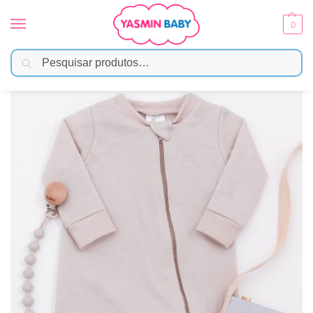
0
Pesquisar
Início
Moda Bebê
Menina
Macacão Bebê Moletinho Peluciado com Zíper – Areia
/
/
/