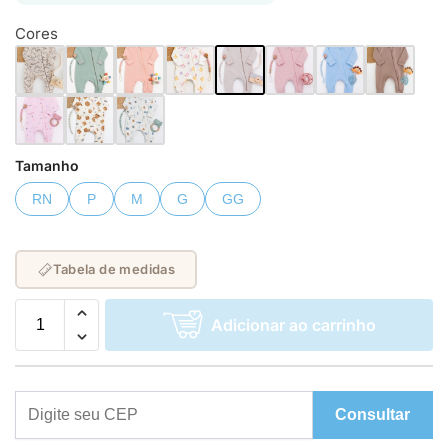
Cores
Tamanho
RN
P
M
G
GG
Tabela de medidas
Adicionar ao carrinho
Consultar