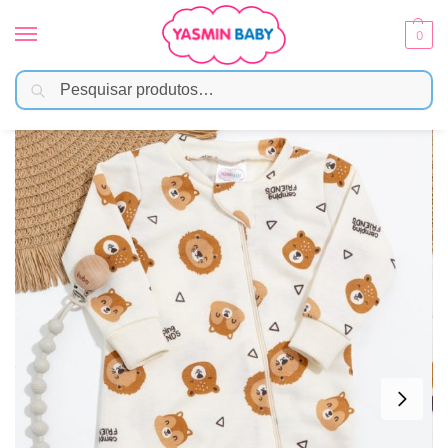
0
Pesquisar
Início
Moda Bebê
Menino
Macacão Bebê Moletinho Peluciado com Zíper – Camping Friends
/
/
/