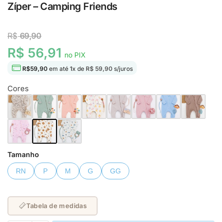
Zíper – Camping Friends
R$
69,90
R$ 56,91
no PIX
R$
59,90
em até
1
x de
R$ 59,90
s/juros
Cores
Tamanho
RN
P
M
G
GG
Tabela de medidas