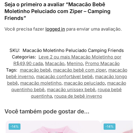
Seja o primeiro a avaliar “Macacão Bebê
Moletinho Peluciado com Zíper – Camping
Friends”
Você precisa fazer
logged in
para enviar uma avaliação.
SKU:
Macacão Moletinho Peluciado Camping Friends
Categorias:
Leve 2 ou mais Macacão Moletinho por
R$49,90 cada
,
Macacão
,
Menino
,
Promo Macacão
Tags:
macação bebê
,
macacão bebê com zíper
,
macacão
bebê inverno
,
macacão confortável bebê
,
macacão longo
bebê
,
macacão moletinho
,
macacão peluciado
,
macacão
quentinho bebê
,
macacão unissex bebê
,
roupa bebê
quentinha
,
roupa de bebê inverno
Você também pode gostar de...
-14%
-14%