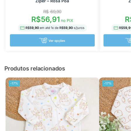
Zíper – Rosa Poá
Z
R$
69,90
R$
56,91
R
no PIX
R$
59,90
em até
1
x de
R$
59,90
s/juros
R$
59,9
Ver opções
Produtos relacionados
-17%
-17%