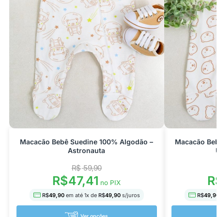
Macacão Bebê Suedine 100% Algodão –
Macacão Beb
Astronauta
R$
59,90
R$
47,41
R
no PIX
R$
49,90
em até
1
x de
R$
49,90
s/juros
R$
49,9
Ver opções