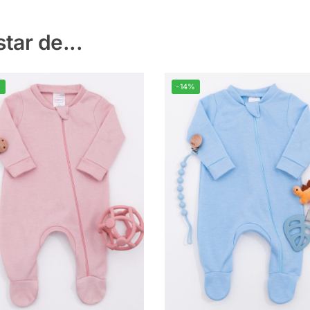
ar de...
%
-14%