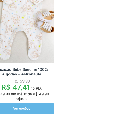
cacão Bebê Suedine 100%
Algodão – Astronauta
R$
59,90
R$
47,41
no PIX
49,90
em até
1
x de
R$
49,90
s/juros
Ver opções