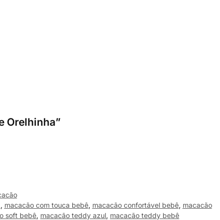
e Orelhinha”
cacão
a
,
macacão com touca bebê
,
macacão confortável bebê
,
macacão
 soft bebê
,
macacão teddy azul
,
macacão teddy bebê