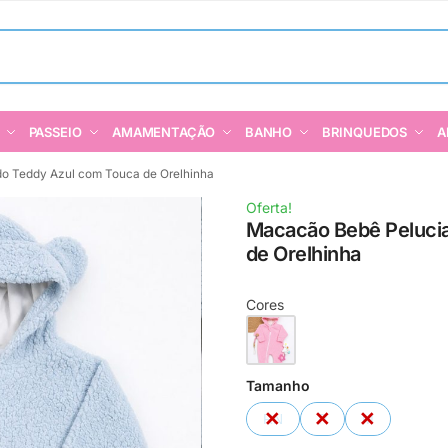
PASSEIO
AMAMENTAÇÃO
BANHO
BRINQUEDOS
A
o Teddy Azul com Touca de Orelhinha
Oferta!
Macacão Bebê Peluci
de Orelhinha
Cores
Tamanho
RN
P
M