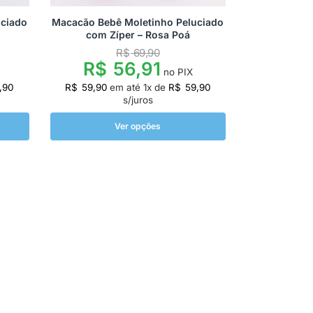
uciado
Macacão Bebê Moletinho Peluciado
com Zíper – Rosa Poá
R$
69,90
R$
56,91
no PIX
,90
R$
59,90
em até
1
x de
R$
59,90
s/juros
Ver opções