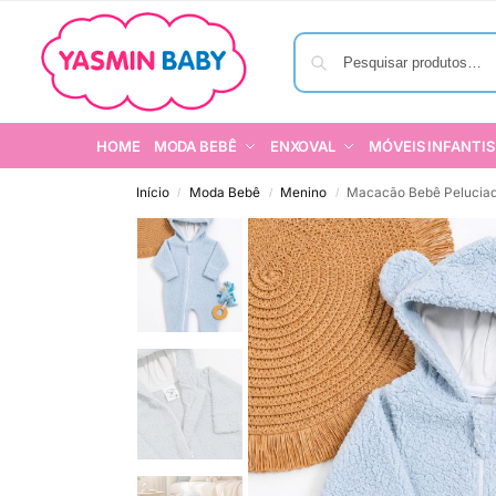
HOME
MODA BEBÊ
ENXOVAL
MÓVEIS INFANTIS
Início
Moda Bebê
Menino
Macacão Bebê Peluciad
/
/
/