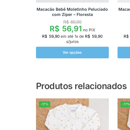
Macacão Bebê Moletinho Peluciado
Macac
com Zíper – Floresta
R$
69,90
R$
56,91
no PIX
R$
59,90
em até
1
x de
R$
59,90
R$
s/juros
Ver opções
Produtos relacionados
-17%
-17