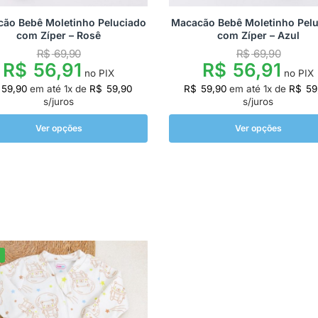
ão Bebê Moletinho Peluciado
Macacão Bebê Moletinho Pel
com Zíper – Rosê
com Zíper – Azul
R$
69,90
R$
69,90
R$
56,91
R$
56,91
no PIX
no PIX
59,90
em até
1
x de
R$
59,90
R$
59,90
em até
1
x de
R$
59
s/juros
s/juros
Ver opções
Ver opções
%