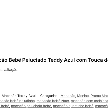
acão Bebê Peluciado Teddy Azul com Touca d
 avaliação.
:
Macacão Teddy Azul
Categorias:
Macacão
,
Menino
,
Promo Ma
cacão bebê peludinho
,
macacão bebê zíper
,
macacão com orelhinh
o bebê
,
macacão peluciado bebê
,
macacão quentinho bebê
,
macacão