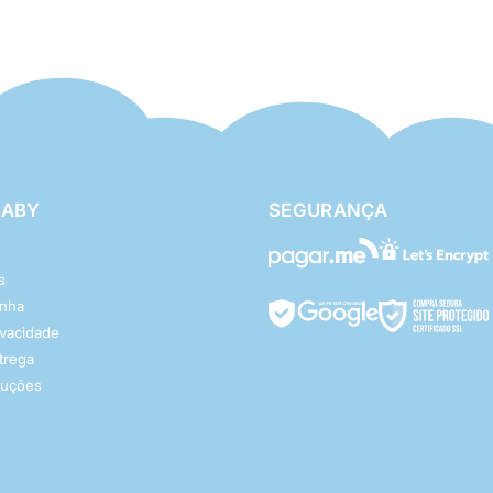
BABY
SEGURANÇA
s
enha
rivacidade
ntrega
luções