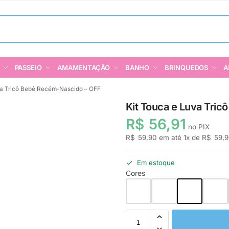
PASSEIO
AMAMENTAÇÃO
BANHO
BRINQUEDOS
A
va Tricô Bebê Recém-Nascido – OFF
Kit Touca e Luva Tri
R$
56,91
no PIX
R$
59,90
em até
1
x de
R$
59,9
Em estoque
Cores