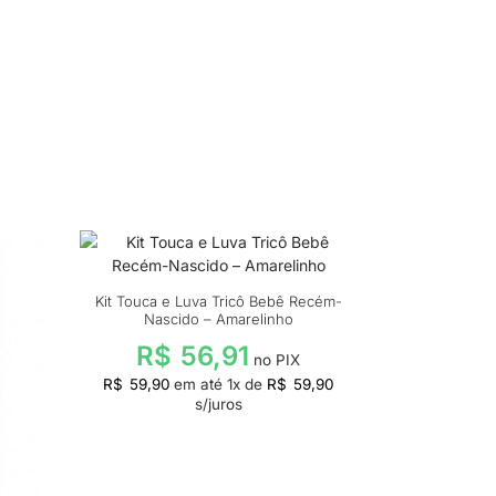
Kit Touca e Luva Tricô Bebê Recém-
Nascido – Amarelinho
R$
56,91
no PIX
R$
59,90
em até
1
x de
R$
59,90
s/juros