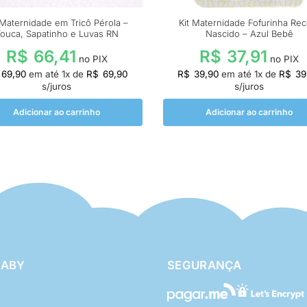
 Maternidade em Tricô Pérola –
Kit Maternidade Fofurinha Re
ouca, Sapatinho e Luvas RN
Nascido – Azul Bebê
R$
66,41
R$
37,91
no PIX
no PIX
69,90
em até
1
x de
R$
69,90
R$
39,90
em até
1
x de
R$
39
s/juros
s/juros
Adicionar ao carrinho
Adicionar ao carrinho
BABY
SEGURANÇA