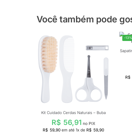
Você também pode gost
-13
Sapati
R$
Kit Cuidado Cerdas Naturais – Buba
R$
56,91
no PIX
R$
59,90
em até
1
x de
R$
59,90