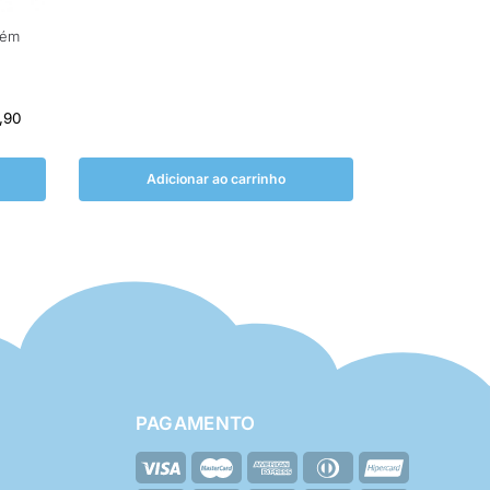
cém
,90
Adicionar ao carrinho
PAGAMENTO