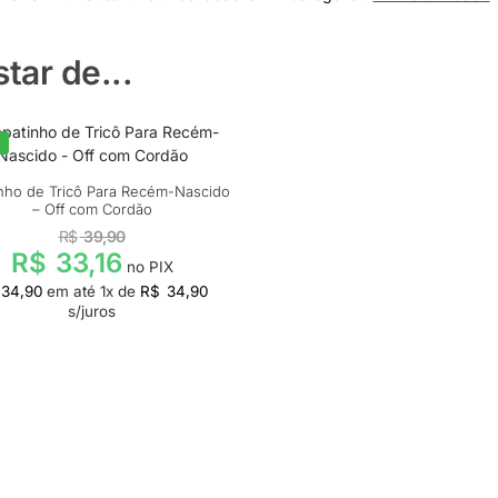
ar de...
%
nho de Tricô Para Recém-Nascido
– Off com Cordão
R$
39,90
R$
33,16
no PIX
34,90
em até
1
x de
R$
34,90
s/juros