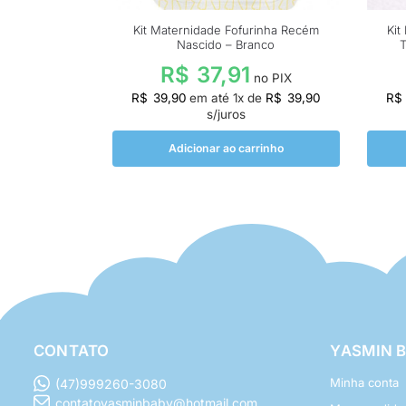
Kit Maternidade Fofurinha Recém
Kit
Nascido – Branco
T
R$
37,91
no PIX
R$
39,90
em até
1
x de
R$
39,90
R$
s/juros
Adicionar ao carrinho
CONTATO
YASMIN 
Minha conta
(47)999260-3080
contatoyasminbaby@hotmail.com