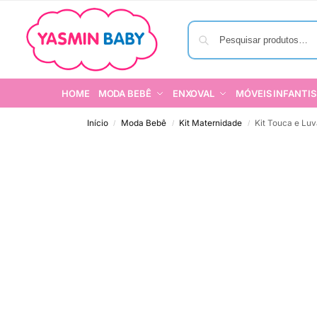
HOME
MODA BEBÊ
ENXOVAL
MÓVEIS INFANTIS
Início
Moda Bebê
Kit Maternidade
Kit Touca e Lu
/
/
/