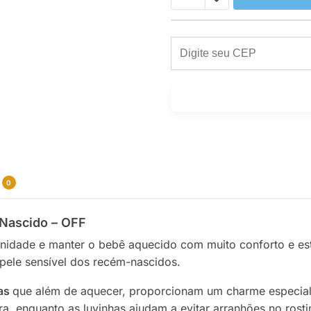
0
-Nascido – OFF
rnidade e manter o bebê aquecido com muito conforto e es
pele sensível dos recém-nascidos.
has
que além de aquecer, proporcionam um charme especial
, enquanto as luvinhas ajudam a evitar arranhões no rosti