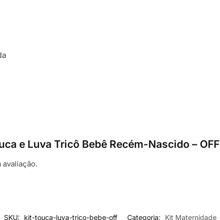
da
 Touca e Luva Tricô Bebê Recém-Nascido – OFF
 avaliação.
SKU:
kit-touca-luva-trico-bebe-off
Categoria:
Kit Maternidade