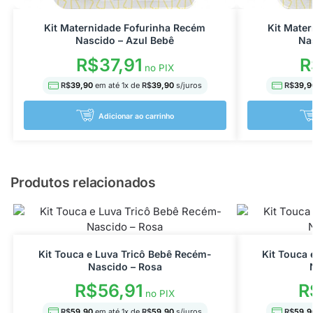
Kit Maternidade Fofurinha Recém
Kit Mate
Nascido – Azul Bebê
Na
R$
37,91
R
no PIX
R$
39,90
em até
1
x de
R$
39,90
s/juros
R$
39,9
Adicionar ao carrinho
Produtos relacionados
Kit Touca e Luva Tricô Bebê Recém-
Kit Touca 
Nascido – Rosa
R$
56,91
R
no PIX
R$
59,90
em até
1
x de
R$
59,90
s/juros
R$
59,9