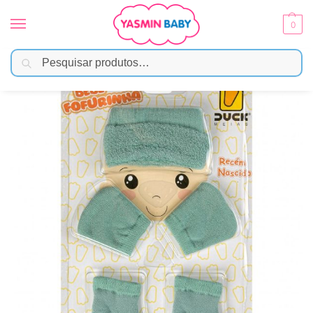
0
Pesquisar
Início
Moda Bebê
Kit Maternidade
Kit Maternidade Fofurinha Recém Nascido – Verde
/
/
/