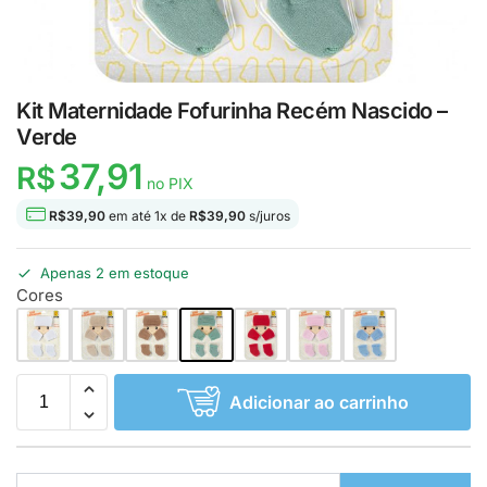
Kit Maternidade Fofurinha Recém Nascido –
Verde
37,91
R$
no PIX
R$
39,90
em até
1
x de
R$
39,90
s/juros
Apenas 2 em estoque
Cores
Adicionar ao carrinho