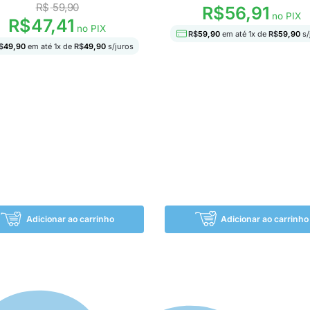
R$
59,90
R$
56,91
no PIX
R$
47,41
no PIX
R$
59,90
em até
1
x de
R$
59,90
s/
$
49,90
em até
1
x de
R$
49,90
s/juros
Adicionar ao carrinho
Adicionar ao carrinho