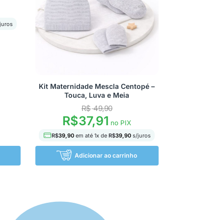
juros
Kit Maternidade Mescla Centopé –
Touca, Luva e Meia
R$
49,90
R$
37,91
no PIX
R$
39,90
em até
1
x de
R$
39,90
s/juros
Adicionar ao carrinho