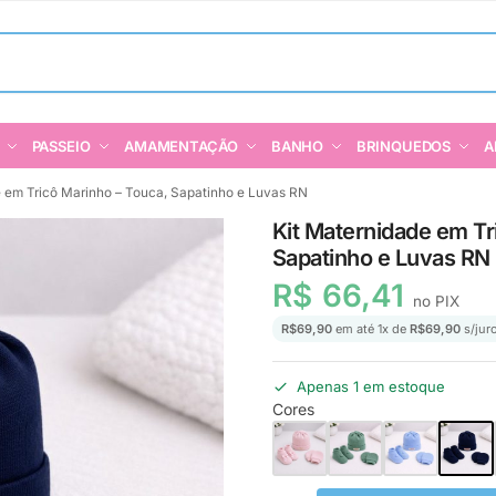
PASSEIO
AMAMENTAÇÃO
BANHO
BRINQUEDOS
A
e em Tricô Marinho – Touca, Sapatinho e Luvas RN
Kit Maternidade em Tr
Sapatinho e Luvas RN
R$
66,41
no PIX
R$
69,90
em até
1
x de
R$
69,90
s/jur
Apenas 1 em estoque
Cores