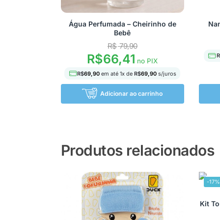
Água Perfumada – Cheirinho de
Nan
Bebê
R$
79,90
R$
66,41
R
no PIX
R$
69,90
em até
1
x de
R$
69,90
s/juros
Adicionar ao carrinho
Produtos relacionados
-17
Kit T