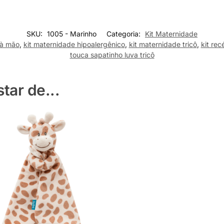
SKU:
1005 - Marinho
Categoria:
Kit Maternidade
 à mão
,
kit maternidade hipoalergênico
,
kit maternidade tricô
,
kit rec
touca sapatinho luva tricô
ar de...