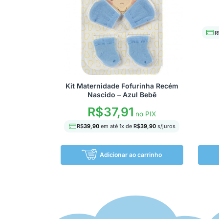
R
Kit Maternidade Fofurinha Recém
Nascido – Azul Bebê
R$
37,91
no PIX
R$
39,90
em até
1
x de
R$
39,90
s/juros
Adicionar ao carrinho