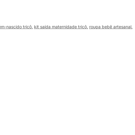
ém-nascido tricô
,
kit saída maternidade tricô
,
roupa bebê artesanal
,