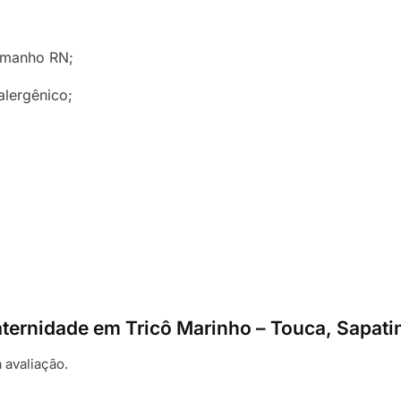
amanho RN;
alergênico;
 Maternidade em Tricô Marinho – Touca, Sapat
 avaliação.