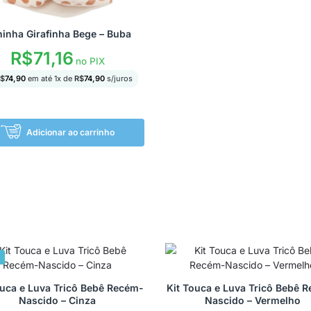
inha Girafinha Bege – Buba
R$
71,16
no PIX
$
74,90
em até
1
x de
R$
74,90
s/juros
Adicionar ao carrinho
%
ouca e Luva Tricô Bebê Recém-
Kit Touca e Luva Tricô Bebê 
Nascido – Cinza
Nascido – Vermelho