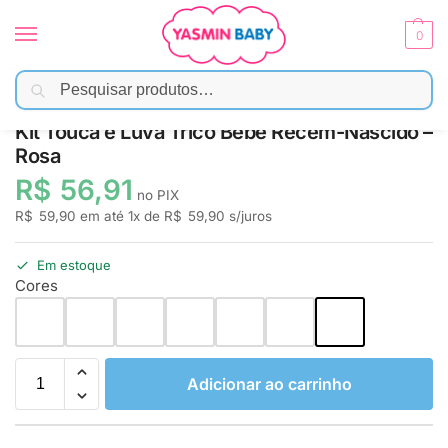
0
Pesquisar
Início
Moda Bebê
Kit Maternidade
Kit Touca e Luva Tricô Bebê Recém-Nascido – Rosa
/
/
/
Kit Touca e Luva Tricô Bebê Recém-Nascido –
Rosa
R$
56,91
no PIX
R$
59,90
em até
1
x de
R$
59,90
s/juros
Em estoque
Cores
Adicionar ao carrinho