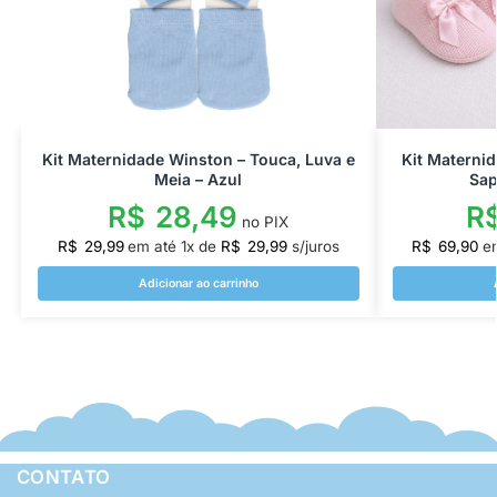
Kit Maternidade Winston – Touca, Luva e
Kit Materni
Meia – Azul
Sap
R$
28,49
R
no PIX
R$
29,99
em até
1
x de
R$
29,99
s/juros
R$
69,90
e
Adicionar ao carrinho
CONTATO