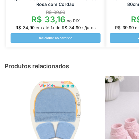
Rosa com Cordão
80cm
R$
39,90
R$
33,16
R
no PIX
R$
34,90
em até
1
x de
R$
34,90
s/juros
R$
39,90
e
Adicionar ao carrinho
Produtos relacionados