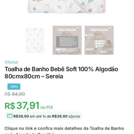
Oferta!
Toalha de Banho Bebê Soft 100% Algodão
80cmx80cm – Sereia
-39%
R$
64,90
37,91
R$
no PIX
R$
39,90
em até
1
x de
R$
39,90
s/juros
Clique no link e confira mais detalhes da Toalha de Banho