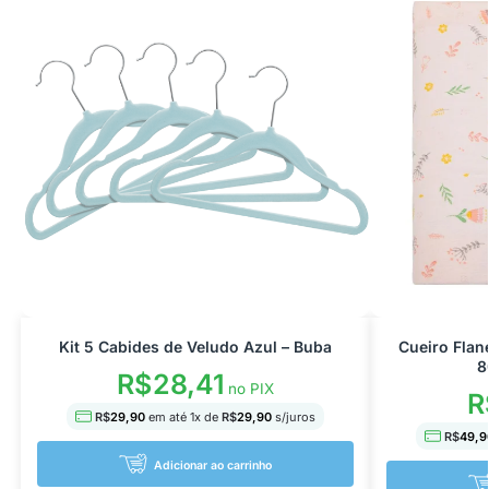
Kit 5 Cabides de Veludo Azul – Buba
Cueiro Fla
8
R$
28,41
no PIX
R
R$
29,90
em até
1
x de
R$
29,90
s/juros
R$
49,9
Adicionar ao carrinho