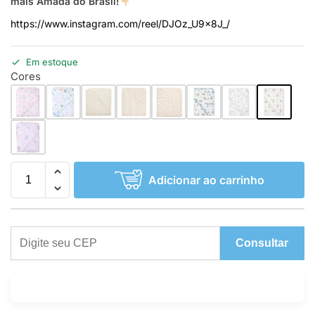
mais Amada do Brasil!
https://www.instagram.com/reel/DJOz_U9x8J_/
Em estoque
Cores
Adicionar ao carrinho
Consultar