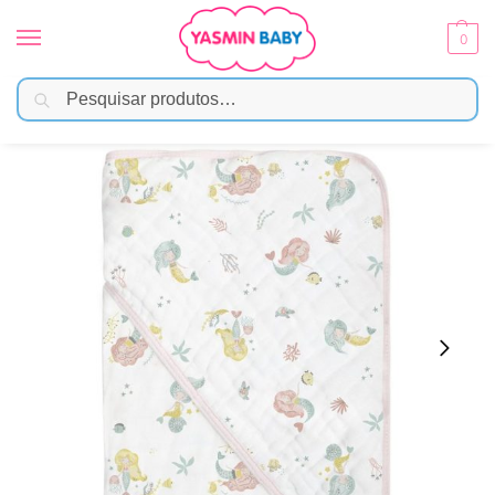
0
Pesquisar
Início
Banho
Toalha de Banho
Toalha de Banho Bebê Soft 100% Algodão 80cmx80cm – Sereia
/
/
/