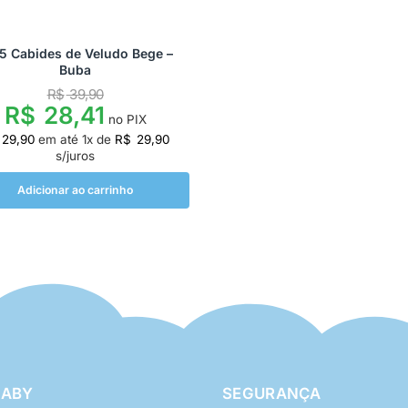
 5 Cabides de Veludo Bege –
Buba
R$
39,90
R$
28,41
no PIX
29,90
em até
1
x de
R$
29,90
s/juros
Adicionar ao carrinho
BABY
SEGURANÇA