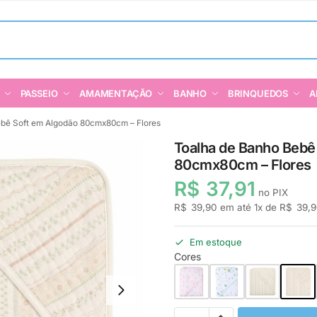
PASSEIO
AMAMENTAÇÃO
BANHO
BRINQUEDOS
A
bê Soft em Algodão 80cmx80cm – Flores
Toalha de Banho Bebê
80cmx80cm – Flores
R$
37,91
no PIX
R$
39,90
em até
1
x de
R$
39,9
Em estoque
Cores