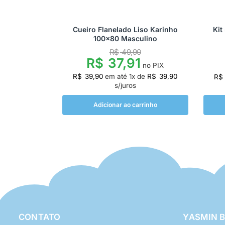
Cueiro Flanelado Liso Karinho
Kit
100×80 Masculino
R$
49,90
R$
37,91
no PIX
R$
39,90
em até
1
x de
R$
39,90
R$
s/juros
Adicionar ao carrinho
CONTATO
YASMIN 