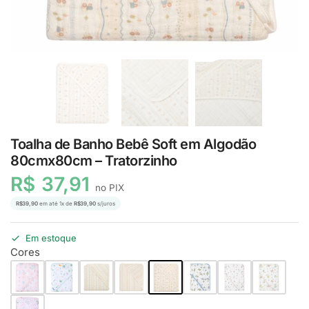
Toalha de Banho Bebê Soft em Algodão
80cmx80cm – Tratorzinho
R$
37,91
no PIX
R$
39,90
em até
1
x de
R$
39,90
s/juros
Em estoque
Cores