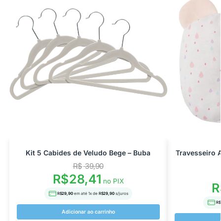
Kit 5 Cabides de Veludo Bege – Buba
Travesseiro 
R$
39,90
R$
28,41
no PIX
R
R$
29,90
em até
1
x de
R$
29,90
s/juros
R$
Adicionar ao carrinho