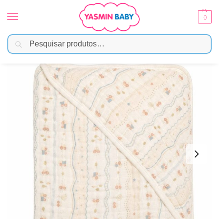
0
Pesquisar
Início
Banho
Toalha de Banho
Toalha de Banho Bebê Soft em Algodão 80cmx80cm – Tratorzinho
/
/
/