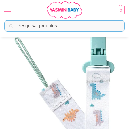
0
Pesquisar
Início
Amamentação
Prendedor De Chupeta
Prendedor De Chupeta – Magic Dino
/
/
/