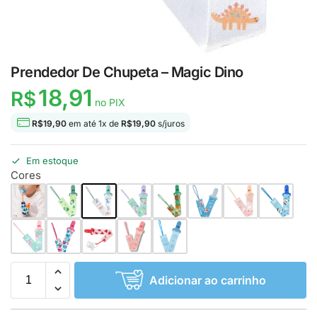
Prendedor De Chupeta – Magic Dino
18,91
R$
no PIX
R$
19,90
em até
1
x de
R$
19,90
s/juros
Em estoque
Cores
Adicionar ao carrinho