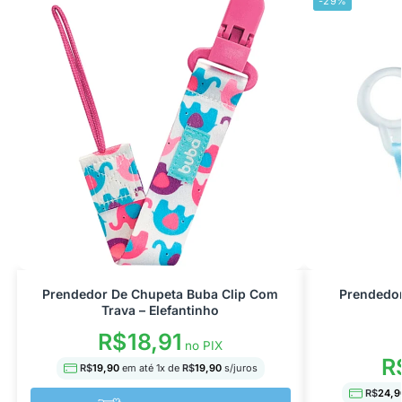
-29%
Prendedor De Chupeta Buba Clip Com
Prendedor
Trava – Elefantinho
R$
18,91
no PIX
R
R$
19,90
em até
1
x de
R$
19,90
s/juros
R$
24,9