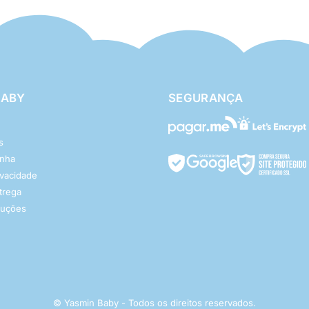
BABY
SEGURANÇA
s
enha
rivacidade
ntrega
luções
© Yasmin Baby - Todos os direitos reservados.