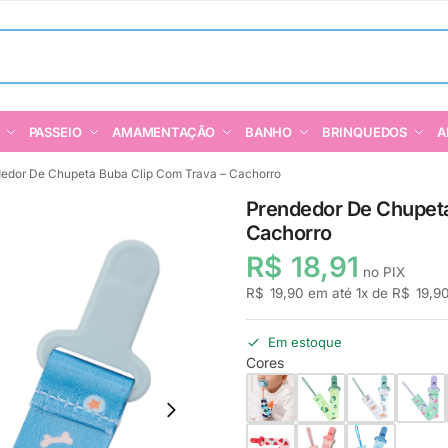
PASSEIO
AMAMENTAÇÃO
BANHO
BRINQUEDOS
A
edor De Chupeta Buba Clip Com Trava – Cachorro
Prendedor De Chupeta
Cachorro
R$
18,91
no PIX
R$
19,90
em até
1
x de
R$
19,9
Em estoque
Cores