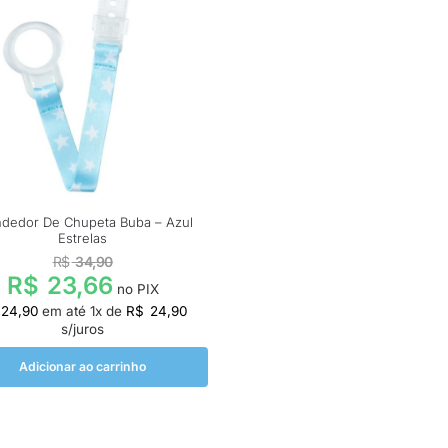
ndedor De Chupeta Buba – Azul
Estrelas
R$
34,90
R$
23,66
no PIX
24,90
em até
1
x de
R$
24,90
s/juros
Adicionar ao carrinho