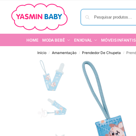
HOME
MODA BEBÊ
ENXOVAL
MÓVEIS INFANTIS
Início
Amamentação
Prendedor De Chupeta
Prend
/
/
/