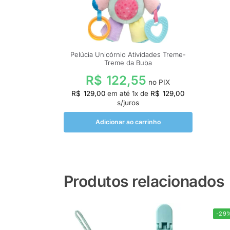
Pelúcia Unicórnio Atividades Treme-
Treme da Buba
R$
122,55
no PIX
R$
129,00
em até
1
x de
R$
129,00
s/juros
Adicionar ao carrinho
Produtos relacionados
-29