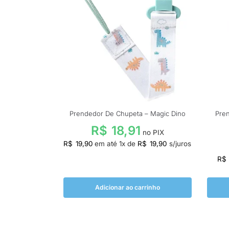
Prendedor De Chupeta – Magic Dino
Pre
R$
18,91
no PIX
R$
19,90
em até
1
x de
R$
19,90
s/juros
R$
Adicionar ao carrinho