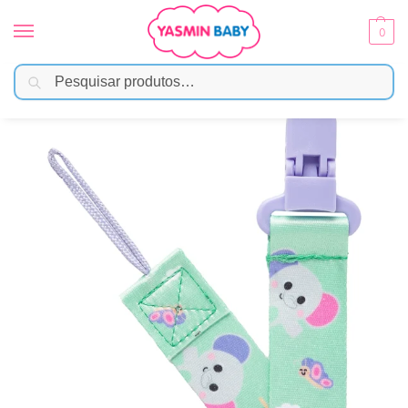
0
Pesquisar
Início
Amamentação
Prendedor De Chupeta
Prendedor De Chupeta Buba Clip Com Trava – Elefante
/
/
/