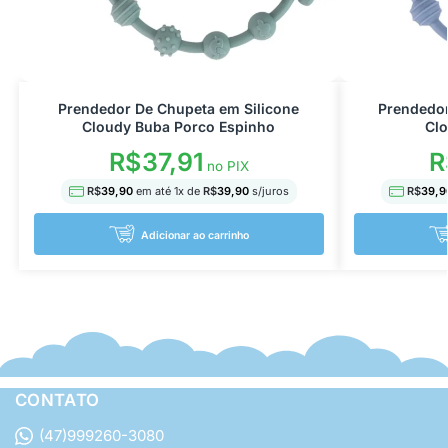
Prendedor De Chupeta em Silicone
Prendedor
Cloudy Buba Porco Espinho
Clo
R$
37,91
R
no PIX
R$
39,90
em até
1
x de
R$
39,90
s/juros
R$
39,9
Adicionar ao carrinho
CONTATO
(47)999260-3080