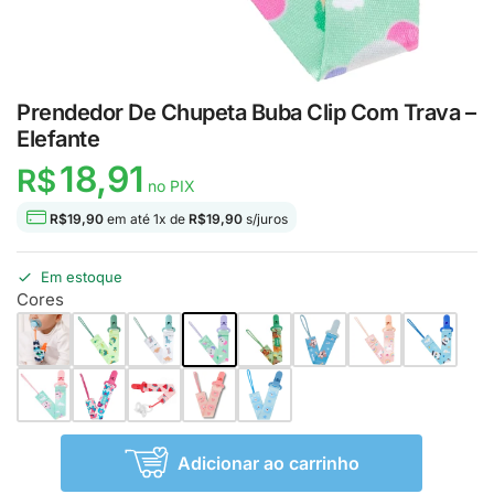
Prendedor De Chupeta Buba Clip Com Trava –
Elefante
18,91
R$
no PIX
R$
19,90
em até
1
x de
R$
19,90
s/juros
Em estoque
Cores
Adicionar ao carrinho