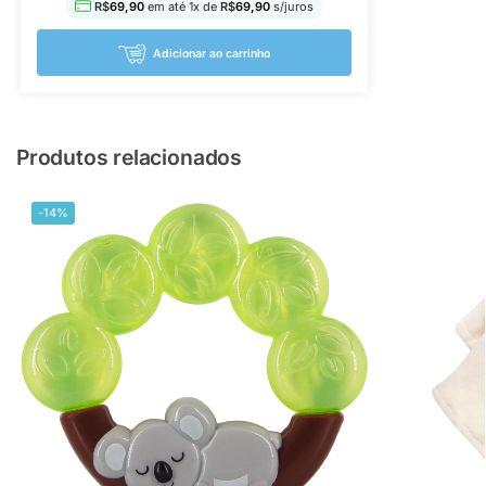
R$
69,90
em até
1
x de
R$
69,90
s/juros
Adicionar ao carrinho
Produtos relacionados
-14%