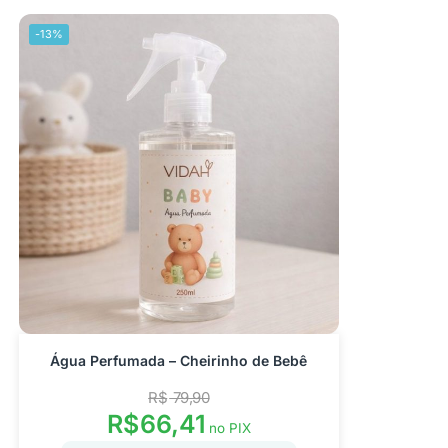
-13%
Água Perfumada – Cheirinho de Bebê
R$
79,90
R$
66,41
no PIX