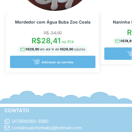
Mordedor com Água Buba Zoo Coala
Naninha 
R
R$
34,90
R$
28,41
R$
74,9
no PIX
R$
29,90
em até
1
x de
R$
29,90
s/juros
Adicionar ao carrinho
CONTATO
(47)999260-3080
contatoyasminbaby@hotmail.com