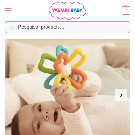
0
Pesquisar
Início
Brinquedos
Mordedor e Chocalho
Mordedor Soft com Rotação
/
/
/