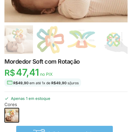
Mordedor Soft com Rotação
47,41
R$
no PIX
R$
49,90
em até
1
x de
R$
49,90
s/juros
Apenas 1 em estoque
Cores