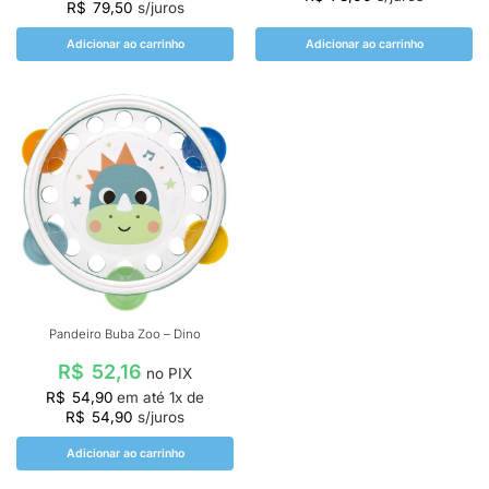
R$
79,50
s/juros
Adicionar ao carrinho
Adicionar ao carrinho
Pandeiro Buba Zoo – Dino
R$
52,16
no PIX
R$
54,90
em até
1
x de
R$
54,90
s/juros
Adicionar ao carrinho