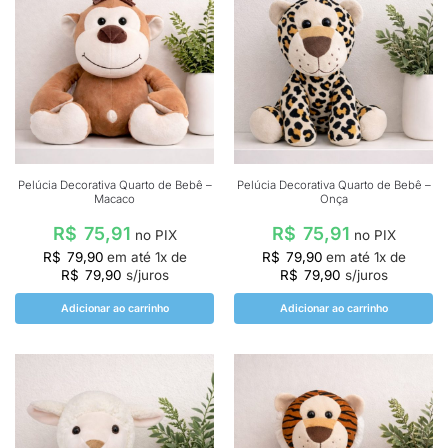
Pelúcia Decorativa Quarto de Bebê –
Pelúcia Decorativa Quarto de Bebê –
Macaco
Onça
R$
75,91
R$
75,91
no PIX
no PIX
R$
79,90
em até
1
x de
R$
79,90
em até
1
x de
R$
79,90
s/juros
R$
79,90
s/juros
Adicionar ao carrinho
Adicionar ao carrinho