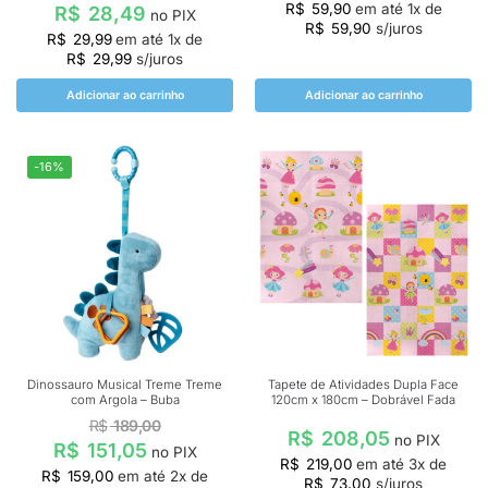
R$
59,90
em até
1
x de
R$
28,49
no PIX
R$
59,90
s/juros
R$
29,99
em até
1
x de
R$
29,99
s/juros
Adicionar ao carrinho
Adicionar ao carrinho
-16%
Dinossauro Musical Treme Treme
Tapete de Atividades Dupla Face
com Argola – Buba
120cm x 180cm – Dobrável Fada
R$
189,00
R$
208,05
no PIX
R$
151,05
no PIX
R$
219,00
em até
3
x de
R$
159,00
em até
2
x de
R$
73,00
s/juros