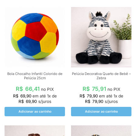
Bola Chocalho Infantil Colorido de
Pelúcia Decorativa Quarto de Bebê –
Pelúcia 25cm
Zebra
R$
66,41
R$
75,91
no PIX
no PIX
R$
69,90
em até
1
x de
R$
79,90
em até
1
x de
R$
69,90
s/juros
R$
79,90
s/juros
Adicionar ao carrinho
Adicionar ao carrinho