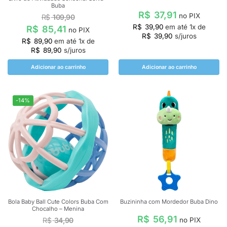
Buba
R$
37,91
no PIX
R$
109,90
R$
39,90
em até
1
x de
R$
85,41
no PIX
R$
39,90
s/juros
R$
89,90
em até
1
x de
R$
89,90
s/juros
Adicionar ao carrinho
Adicionar ao carrinho
-14%
Bola Baby Ball Cute Colors Buba Com
Buzininha com Mordedor Buba Dino
Chocalho – Menina
R$
56,91
R$
34,90
no PIX