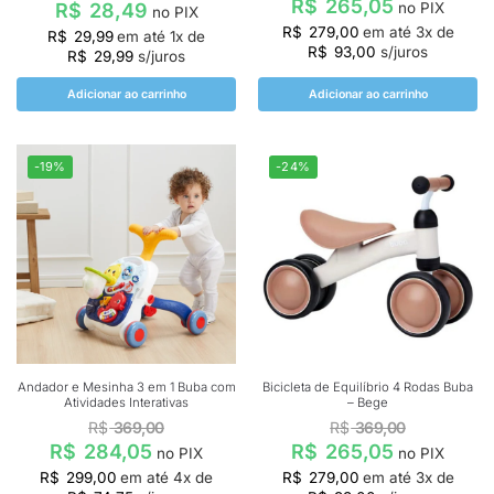
R$
265,05
no PIX
R$
28,49
no PIX
R$
279,00
em até
3
x de
R$
29,99
em até
1
x de
R$
93,00
s/juros
R$
29,99
s/juros
Adicionar ao carrinho
Adicionar ao carrinho
-19%
-24%
Andador e Mesinha 3 em 1 Buba com
Bicicleta de Equilíbrio 4 Rodas Buba
Atividades Interativas
– Bege
R$
369,00
R$
369,00
R$
284,05
R$
265,05
no PIX
no PIX
R$
299,00
em até
4
x de
R$
279,00
em até
3
x de