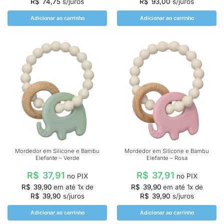
R$
74,75
s/juros
R$
93,00
s/juros
Adicionar ao carrinho
Adicionar ao carrinho
Mordedor em Silicone e Bambu
Mordedor em Silicone e Bambu
Elefante – Verde
Elefante – Rosa
R$
37,91
R$
37,91
no PIX
no PIX
R$
39,90
em até
1
x de
R$
39,90
em até
1
x de
R$
39,90
s/juros
R$
39,90
s/juros
Adicionar ao carrinho
Adicionar ao carrinho