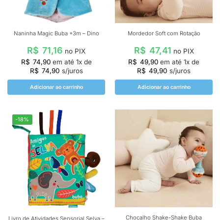
Naninha Magic Buba +3m – Dino
Mordedor Soft com Rotação
R$
71,16
R$
47,41
no PIX
no PIX
R$
74,90
em até
1
x de
R$
49,90
em até
1
x de
R$
74,90
s/juros
R$
49,90
s/juros
Adicionar ao carrinho
Adicionar ao carrinho
-18%
Chocalho Shake-Shake Buba
Livro de Atividades Sensorial Selva –