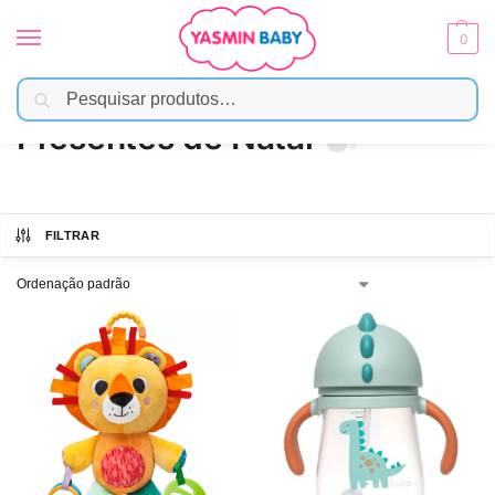
0
Pesquisar
Início
Brinquedos
Presentes de Natal
/
/
Presentes de Natal
FILTRAR