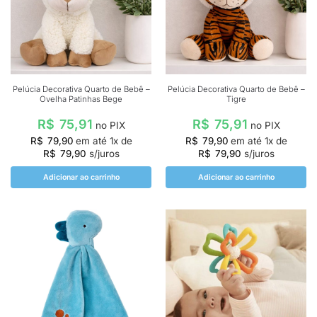
Pelúcia Decorativa Quarto de Bebê –
Pelúcia Decorativa Quarto de Bebê –
Ovelha Patinhas Bege
Tigre
R$
75,91
R$
75,91
no PIX
no PIX
R$
79,90
em até
1
x de
R$
79,90
em até
1
x de
R$
79,90
s/juros
R$
79,90
s/juros
Adicionar ao carrinho
Adicionar ao carrinho