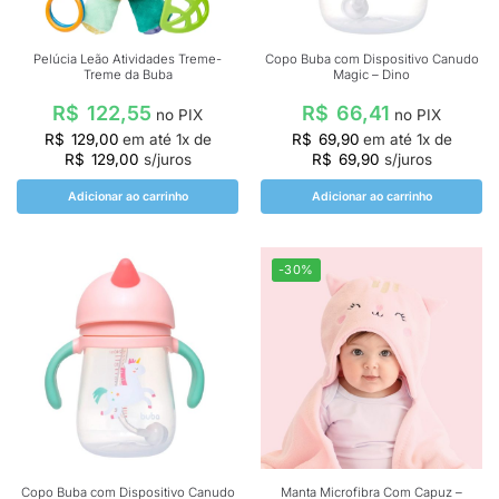
Pelúcia Leão Atividades Treme-
Copo Buba com Dispositivo Canudo
Treme da Buba
Magic – Dino
R$
122,55
R$
66,41
no PIX
no PIX
R$
129,00
em até
1
x de
R$
69,90
em até
1
x de
R$
129,00
s/juros
R$
69,90
s/juros
Adicionar ao carrinho
Adicionar ao carrinho
-30%
Copo Buba com Dispositivo Canudo
Manta Microfibra Com Capuz –