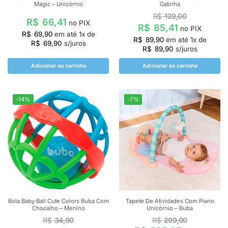
Magic – Unicórnio
Gatinha
R$
129,00
R$
66,41
no PIX
R$
85,41
no PIX
R$
69,90
em até
1
x de
R$
89,90
em até
1
x de
R$
69,90
s/juros
R$
89,90
s/juros
Adicionar ao carrinho
Adicionar ao carrinho
-14%
-7%
Bola Baby Ball Cute Colors Buba Com
Tapete De Atividades Com Piano
Chocalho – Menino
Unicórnio – Buba
R$
34,90
R$
299,00