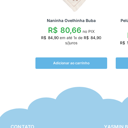
Naninha Ovelhinha Buba
Pel
R$
80,66
no PIX
R$
84,90
em até
1
x de
R$
84,90
s/juros
R$
1
Adicionar ao carrinho
CONTATO
YASMIN 