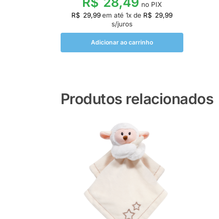
R$
28,49
no PIX
R$
29,99
em até
1
x de
R$
29,99
s/juros
Adicionar ao carrinho
Produtos relacionados