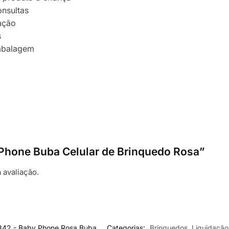
nsultas
cação
s
mbalagem
y Phone Buba Celular de Brinquedo Rosa”
 avaliação.
842 - Baby Phone Rosa Buba
Categorias:
Brinquedos
,
Liquidação