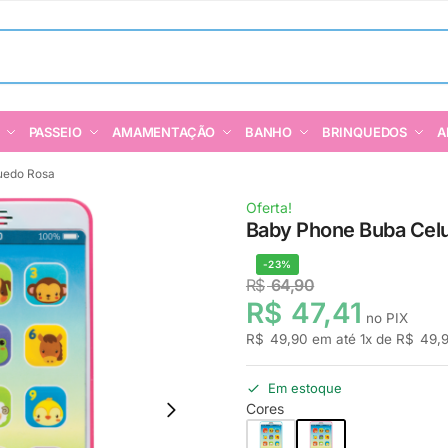
PASSEIO
AMAMENTAÇÃO
BANHO
BRINQUEDOS
A
quedo Rosa
Oferta!
Baby Phone Buba Celu
-23%
R$
64,90
R$
47,41
no PIX
R$
49,90
em até
1
x de
R$
49,
Em estoque
Cores