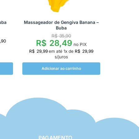
uba
Massageador de Gengiva Banana –
Buba
R$
35,90
R$
28,49
,90
no PIX
R$
29,99
em até
1
x de
R$
29,99
s/juros
Adicionar ao carrinho
PAGAMENTO