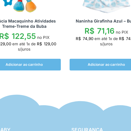
úcia Macaquinho Atividades
Naninha Girafinha Azul – B
Treme-Treme da Buba
R$
71,16
no PIX
R$
122,55
no PIX
R$
74,90
em até
1
x de
R$
74
29,00
em até
1
x de
R$
129,00
s/juros
s/juros
Adicionar ao carrinho
Adicionar ao carrinho
BABY
SEGURANÇA