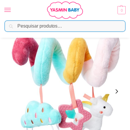
0
Pesquisar
Início
Brinquedos
Atividades Sensoriais
Mola de Atividades Buba – Unicórnio Magic
/
/
/