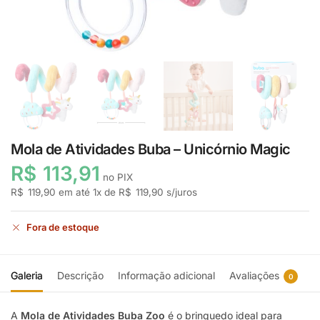
Mola de Atividades Buba – Unicórnio Magic
R$
113,91
no PIX
R$
119,90
em até
1
x de
R$
119,90
s/juros
Fora de estoque
Galeria
Descrição
Informação adicional
Avaliações
0
A
Mola de Atividades Buba Zoo
é o brinquedo ideal para