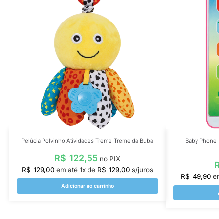
Pelúcia Polvinho Atividades Treme-Treme da Buba
Baby Phone 
R$
122,55
no PIX
R$
129,00
em até
1
x de
R$
129,00
s/juros
R$
49,90
e
Adicionar ao carrinho