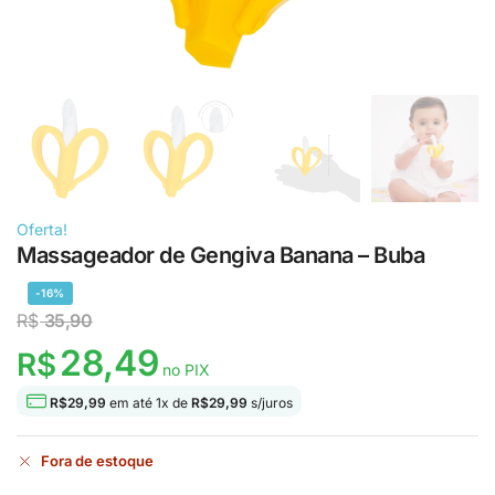
Oferta!
Massageador de Gengiva Banana – Buba
-16%
R$
35,90
28,49
R$
no PIX
R$
29,99
em até
1
x de
R$
29,99
s/juros
Fora de estoque