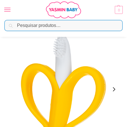
0
Pesquisar
Início
Brinquedos
Mordedor e Chocalho
Massageador de Gengiva Banana – Buba
/
/
/