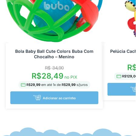
Bola Baby Ball Cute Colors Buba Com
Pelúcia Cac
Chocalho – Menino
R
R$
34,90
R$
28,49
R$
129,0
no PIX
R$
29,99
em até
1
x de
R$
29,99
s/juros
Adicionar ao carrinho