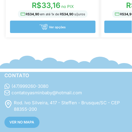
R
R$
33,16
no PIX
R$
34,9
R$
34,90
em até
1
x de
R$
34,90
s/juros
Ver opções
CONTATO
(47)999260-3080
contatoyasminbaby@hotmail.com
Rod. Ivo Silveira, 417 - Steffen - Brusque/SC - CEP
88355-200
VER NO MAPA