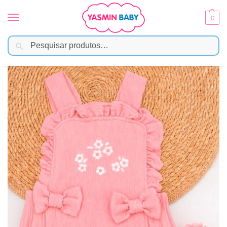
0
Pesquisar
Início
Moda Bebê
Menina
Jardineira Romper Rosa com Bordado Floral e Laços
/
/
/