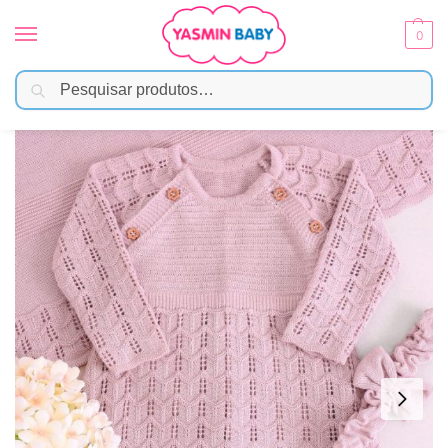
0
Pesquisar
Início
Moda Bebê
Saída Maternidade
Saída Maternidade RN Nude Vestido, Calça, Manta e Faixa
/
/
/