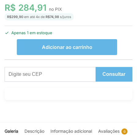
R$
284,91
no PIX
R$
299,90
em até
4
x de
R$
74,98
s/juros
Apenas 1 em estoque
Adicionar ao carrinho
Consultar
Galeria
Descrição
Informação adicional
Avaliações
0