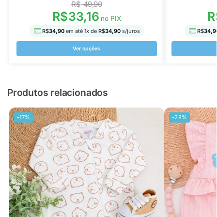
R$
49,90
R$
33,16
R
no PIX
R$
34,90
em até
1
x de
R$
34,90
s/juros
R$
34,9
Ver opções
Produtos relacionados
-17%
-28%