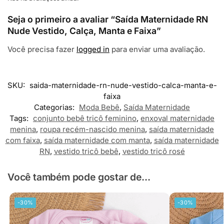
Seja o primeiro a avaliar “Saída Maternidade RN
Nude Vestido, Calça, Manta e Faixa”
Você precisa fazer
logged in
para enviar uma avaliação.
SKU:
saida-maternidade-rn-nude-vestido-calca-manta-e-
faixa
Categorias:
Moda Bebê
,
Saída Maternidade
Tags:
conjunto bebê tricô feminino
,
enxoval maternidade
menina
,
roupa recém-nascido menina
,
saída maternidade
com faixa
,
saída maternidade com manta
,
saída maternidade
RN
,
vestido tricô bebê
,
vestido tricô rosé
Você também pode gostar de...
-30%
-30%