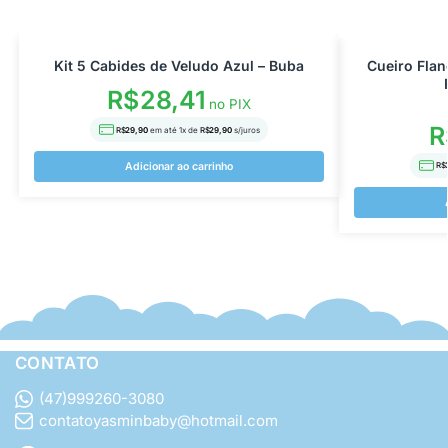
Kit 5 Cabides de Veludo Azul – Buba
Cueiro Flan
R$
28,41
no PIX
R
R$
29,90
em até
1
x de
R$
29,90
s/juros
R$
3
Adicionar ao carrinho
CONTATO
(47)999260-3080
contatoyasminbaby@hotmail.com