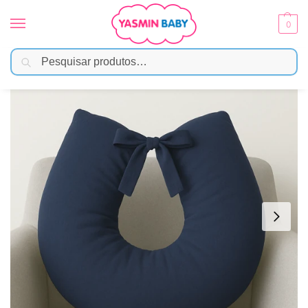
0
Pesquisar
Início
Amamentação
Almofadas
Almofada de Amamentação Dupla Face Linho – Marinho
/
/
/