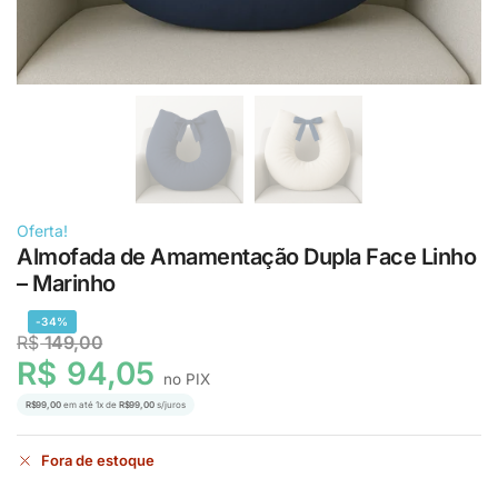
Oferta!
Almofada de Amamentação Dupla Face Linho
– Marinho
-34%
R$
149,00
R$
94,05
no PIX
R$
99,00
em até
1
x de
R$
99,00
s/juros
Fora de estoque