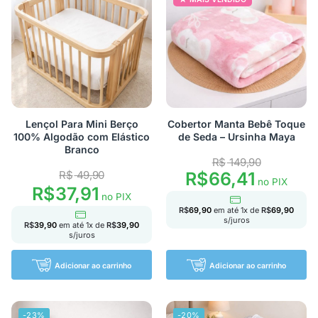
Lençol Para Mini Berço
Cobertor Manta Bebê Toque
100% Algodão com Elástico
de Seda – Ursinha Maya
Branco
R$
149,90
R$
49,90
R$
66,41
no PIX
R$
37,91
no PIX
R$
69,90
em até
1
x de
R$
69,90
s/juros
R$
39,90
em até
1
x de
R$
39,90
s/juros
Adicionar ao carrinho
Adicionar ao carrinho
-23%
-20%