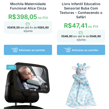
Mochila Maternidade
Livro Infantil Educativo
Funcional Alice Cinza
Sensorial Buba Com
Texturas – Conhecendo o
R$
398,05
Safári
no PIX
R$
47,41
no PIX
R$
419,00
em até
5
x de
R$
83,80
s/juros
R$
49,90
em até
1
x de
R$
49,90
s/juros
Adicionar ao carrinho
Adicionar ao carrinho
-13%