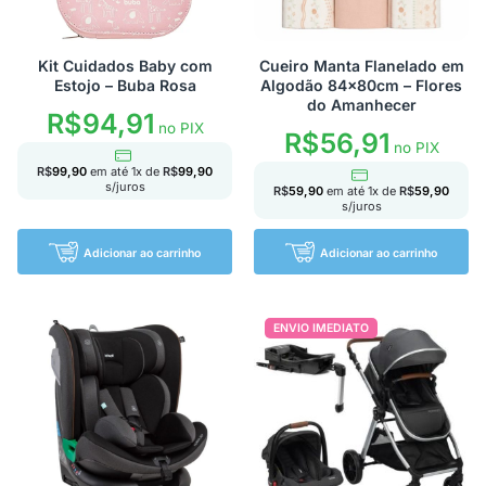
Kit Cuidados Baby com
Cueiro Manta Flanelado em
Estojo – Buba Rosa
Algodão 84x80cm – Flores
do Amanhecer
R$
94,91
no PIX
R$
56,91
no PIX
R$
99,90
em até
1
x de
R$
99,90
s/juros
R$
59,90
em até
1
x de
R$
59,90
s/juros
Adicionar ao carrinho
Adicionar ao carrinho
ENVIO IMEDIATO