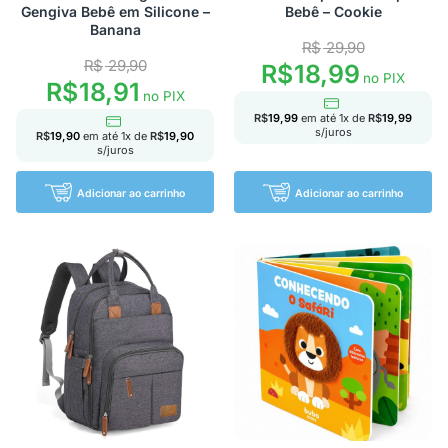
Gengiva Bebê em Silicone –
Bebê – Cookie
Banana
R$
29,90
R$
29,90
R$
18,99
no PIX
R$
18,91
no PIX
R$
19,99
em até
1
x de
R$
19,99
s/juros
R$
19,90
em até
1
x de
R$
19,90
s/juros
Adicionar ao carrinho
Adicionar ao carrinho