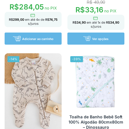
R$
49,90
R$
284,05
R$
33,16
no PIX
no PIX
R$
299,00
em até
4
x de
R$
74,75
R$
34,90
em até
1
x de
R$
34,90
s/juros
s/juros
Adicionar ao carrinho
Ver opções
-14%
-39%
Toalha de Banho Bebê Soft
100% Algodão 80cmx80cm
– Dinossauro