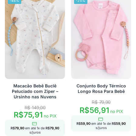
-46%
-25%
Macacão Bebê Buclê
Conjunto Body Térmico
Peluciado com Zíper –
Longo Rosa Para Bebê
Ursinho nas Nuvens
R$
79,90
R$
149,00
R$
56,91
no PIX
R$
75,91
no PIX
R$
59,90
em até
1
x de
R$
59,90
s/juros
R$
79,90
em até
1
x de
R$
79,90
s/juros