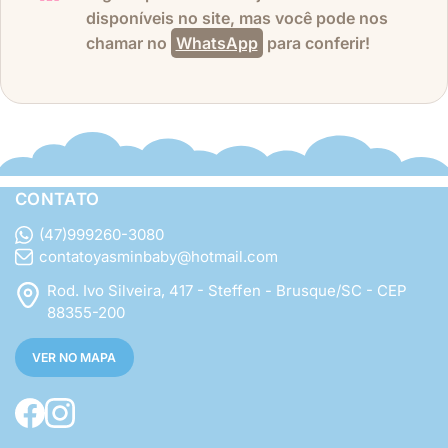
disponíveis no site, mas você pode nos
chamar no
WhatsApp
para conferir!
CONTATO
(47)999260-3080
contatoyasminbaby@hotmail.com
Rod. Ivo Silveira, 417 - Steffen - Brusque/SC - CEP
88355-200
VER NO MAPA