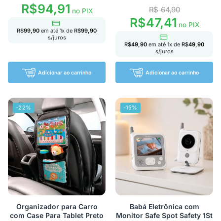
R$
94,91
R$
64,90
no PIX
R$
47,41
no PIX
R$
99,90
em até
1
x de
R$
99,90
s/juros
R$
49,90
em até
1
x de
R$
49,90
s/juros
Adicionar ao carrinho
Adicionar ao carrinho
-22%
-15%
Organizador para Carro
Babá Eletrônica com
com Case Para Tablet Preto
Monitor Safe Spot Safety 1St