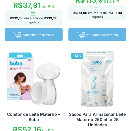
R$
113,91
no PIX
R$
37,91
no PIX
R$
119,90
em até
1
x de
R$
119,90
s/juros
R$
39,90
em até
1
x de
R$
39,90
s/juros
Adicionar ao carrinho
Adicionar ao carrinho
-12%
Coletor de Leite Materno –
Sacos Para Armazenar Leite
Buba
Materno 250ml c/ 25
Unidades
R$
52,16
no PIX