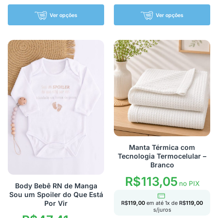
Ver opções
Ver opções
Manta Térmica com
Tecnologia Termocelular –
Branco
R$
113,05
no PIX
Body Bebê RN de Manga
Sou um Spoiler do Que Está
Por Vir
R$
119,00
em até
1
x de
R$
119,00
s/juros