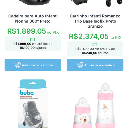
Cadeira para Auto Infanti
Carrinho Infanti Romanzo
Nonna 360° Preto
Trio Base Isofix Preto
Granizo
R$
1.899,05
no PIX
R$
2.374,05
no PIX
R$
1.999,00
em até
10
x de
R$
199,90
s/juros
R$
2.499,00
em até
10
x de
R$
249,90
s/juros
Adicionar ao carrinho
Adicionar ao carrinho