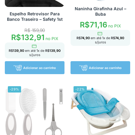
Naninha Girafinha Azul –
Espelho Retrovisor Para
Buba
Banco Traseiro – Safety 1st
R$
71,16
no PIX
R$
159,90
R$
132,91
R$
74,90
em até
1
x de
R$
74,90
no PIX
s/juros
R$
139,90
em até
1
x de
R$
139,90
s/juros
Adicionar ao carrinho
Adicionar ao carrinho
-29%
-22%