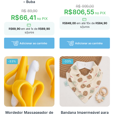
– Buba
R$
999,00
R$
806,55
R$
89,90
no PIX
R$
66,41
no PIX
R$
849,00
em até
10
x de
R$
84,90
s/juros
R$
69,90
em até
1
x de
R$
69,90
s/juros
Adicionar ao carrinho
Adicionar ao carrinho
-33%
-33%
Mordedor Massageador de
Bandana Impermeável para