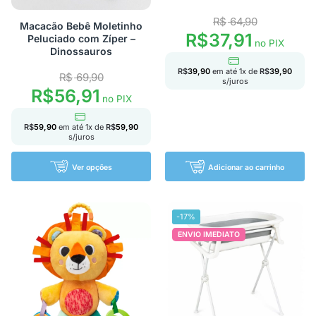
R$
64,90
Macacão Bebê Moletinho
R$
37,91
Peluciado com Zíper –
no PIX
Dinossauros
R$
39,90
em até
1
x de
R$
39,90
R$
69,90
s/juros
R$
56,91
no PIX
R$
59,90
em até
1
x de
R$
59,90
s/juros
Ver opções
Adicionar ao carrinho
-17%
ENVIO IMEDIATO