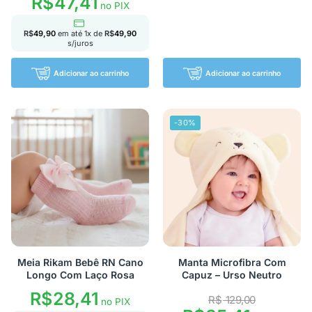
R$
47,41
no PIX
R$
49,90
em até
1
x de
R$
49,90
s/juros
Adicionar ao carrinho
Adicionar ao carrinho
-30%
Meia Rikam Bebê RN Cano
Manta Microfibra Com
Longo Com Laço Rosa
Capuz – Urso Neutro
R$
28,41
R$
129,00
no PIX