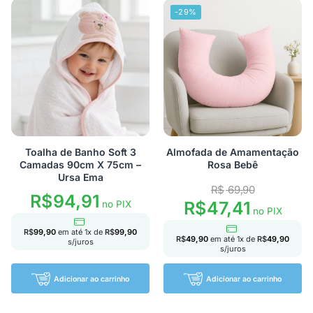
-29%
Toalha de Banho Soft 3
Almofada de Amamentação
Camadas 90cm X 75cm –
Rosa Bebê
Ursa Ema
R$
69,90
R$
94,91
R$
47,41
no PIX
no PIX
R$
99,90
em até
1
x de
R$
99,90
R$
49,90
em até
1
x de
R$
49,90
s/juros
s/juros
Adicionar ao carrinho
Adicionar ao carrinho