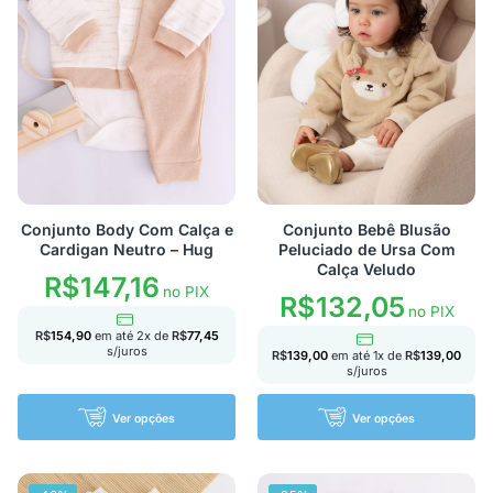
Conjunto Body Com Calça e
Conjunto Bebê Blusão
Cardigan Neutro – Hug
Peluciado de Ursa Com
Calça Veludo
R$
147,16
no PIX
R$
132,05
no PIX
R$
154,90
em até
2
x de
R$
77,45
s/juros
R$
139,00
em até
1
x de
R$
139,00
s/juros
Ver opções
Ver opções