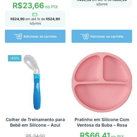
R$
23,66
s/juros
no PIX
R$
24,90
em até
1
x de
R$
24,90
s/juros
Adicionar ao carrinho
Adicionar ao carrinho
-43%
Colher de Treinamento para
Pratinho em Silicone Com
Bebê em Silicone – Azul
Ventosa da Buba – Rosa
R$
66,41
R$
34,90
no PIX