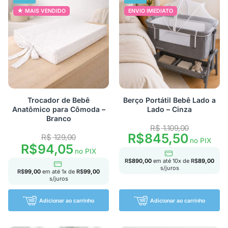
MAIS VENDIDO
ENVIO IMEDIATO
Trocador de Bebê
Berço Portátil Bebê Lado a
Anatômico para Cômoda –
Lado – Cinza
Branco
R$
1.109,00
R$
845,50
R$
129,00
no PIX
R$
94,05
no PIX
R$
890,00
em até
10
x de
R$
89,00
s/juros
R$
99,00
em até
1
x de
R$
99,00
s/juros
Adicionar ao carrinho
Adicionar ao carrinho