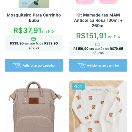
Mosquiteiro Para Carrinho
Kit Mamadeiras MAM
Buba
Anticólica Rosa 130ml +
260ml
R$
37,91
no PIX
R$
151,91
no PIX
R$
39,90
em até
1
x de
R$
39,90
s/juros
R$
159,90
em até
2
x de
R$
79,95
s/juros
Adicionar ao carrinho
Adicionar ao carrinho
-30%