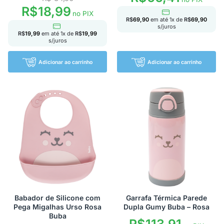
R$
18,99
no PIX
R$
69,90
em até
1
x de
R$
69,90
s/juros
R$
19,99
em até
1
x de
R$
19,99
s/juros
Adicionar ao carrinho
Adicionar ao carrinho
Babador de Silicone com
Garrafa Térmica Parede
Pega Migalhas Urso Rosa
Dupla Gumy Buba – Rosa
Buba