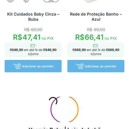
Kit Cuidados Baby Cinza –
Rede de Proteção Banho –
Buba
Azul
R$
69,90
R$
89,90
R$
47,41
R$
66,41
no PIX
no PIX
R$
49,90
em até
1
x de
R$
49,90
R$
69,90
em até
1
x de
R$
69,90
s/juros
s/juros
Adicionar ao carrinho
Adicionar ao carrinho