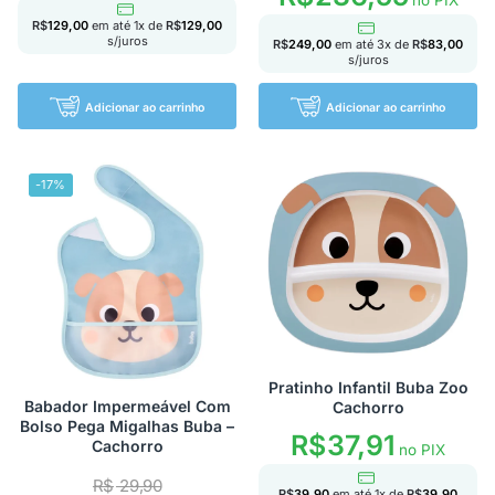
R$
129,00
em até
1
x de
R$
129,00
s/juros
R$
249,00
em até
3
x de
R$
83,00
s/juros
Adicionar ao carrinho
Adicionar ao carrinho
-17%
Pratinho Infantil Buba Zoo
Babador Impermeável Com
Cachorro
Bolso Pega Migalhas Buba –
R$
37,91
Cachorro
no PIX
R$
29,90
R$
39,90
em até
1
x de
R$
39,90