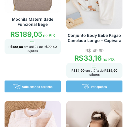
Mochila Maternidade
Funcional Bege
R$
189,05
Conjunto Body Bebê Pagão
no PIX
Canelado Longo – Capivara
R$
199,00
em até
2
x de
R$
99,50
R$
49,90
s/juros
R$
33,16
no PIX
R$
34,90
em até
1
x de
R$
34,90
s/juros
Adicionar ao carrinho
Ver opções