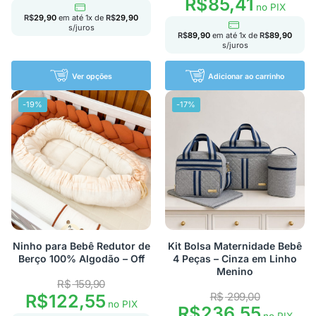
R$
85,41
no PIX
R$
29,90
em até
1
x de
R$
29,90
s/juros
R$
89,90
em até
1
x de
R$
89,90
s/juros
Ver opções
Adicionar ao carrinho
-19%
-17%
Ninho para Bebê Redutor de
Kit Bolsa Maternidade Bebê
Berço 100% Algodão – Off
4 Peças – Cinza em Linho
Menino
R$
159,90
R$
299,00
R$
122,55
no PIX
R$
236,55
no PIX