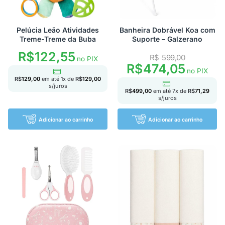
Pelúcia Leão Atividades
Banheira Dobrável Koa com
Treme-Treme da Buba
Suporte – Galzerano
R$
122,55
R$
599,00
no PIX
R$
474,05
no PIX
R$
129,00
em até
1
x de
R$
129,00
s/juros
R$
499,00
em até
7
x de
R$
71,29
s/juros
Adicionar ao carrinho
Adicionar ao carrinho