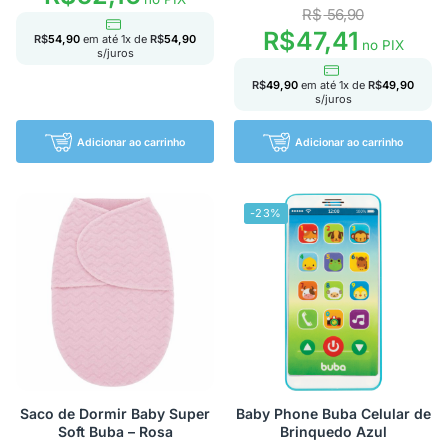
R$
56,90
R$
47,41
R$
54,90
em até
1
x de
R$
54,90
no PIX
s/juros
R$
49,90
em até
1
x de
R$
49,90
s/juros
Adicionar ao carrinho
Adicionar ao carrinho
-23%
Saco de Dormir Baby Super
Baby Phone Buba Celular de
Soft Buba – Rosa
Brinquedo Azul