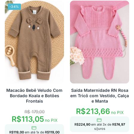
-34%
Macacão Bebê Veludo Com
Saída Maternidade RN Rosa
Bordado Koala e Botões
em Tricô com Vestido, Calça
Frontais
e Manta
R$
213,66
R$
179,00
no PIX
R$
113,05
no PIX
R$
224,90
em até
3
x de
R$
74,97
s/juros
R$
119,00
em até
1
x de
R$
119,00