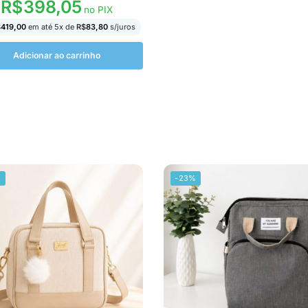
R$
398,05
no PIX
$
419,00
em até
5
x de
R$
83,80
s/juros
Adicionar ao carrinho
%
-23%