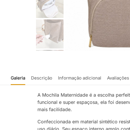
Galeria
Descrição
Informação adicional
Avaliações
A Mochila Maternidade é a escolha perfe
funcional e super espaçosa, ela foi dese
mais facilidade.
Confeccionada em material sintético resist
uso diário. Seu espaço interno amplo cont