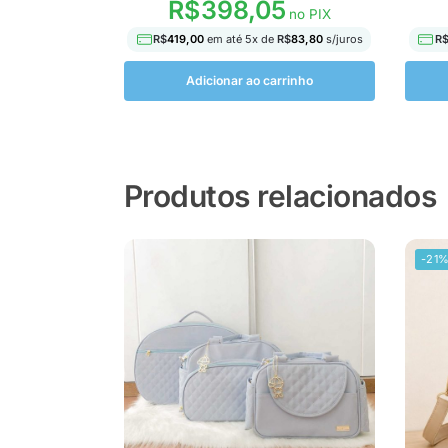
R$
398,05
no PIX
R$
419,00
em até
5
x de
R$
83,80
s/juros
R
Adicionar ao carrinho
Produtos relacionados
-21