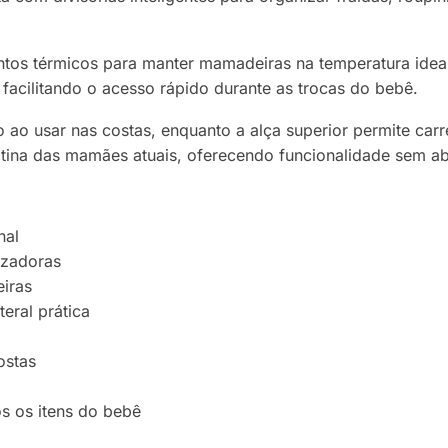
tos térmicos para manter mamadeiras na temperatura ideal 
facilitando o acesso rápido durante as trocas do bebê.
o ao usar nas costas, enquanto a alça superior permite car
ina das mamães atuais, oferecendo funcionalidade sem abr
nal
izadoras
iras
eral prática
ostas
s os itens do bebê