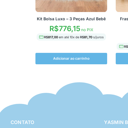
Kit Bolsa Luxo – 3 Peças Azul Bebê
Fra
R$
776,15
no PIX
R$
817,00
em até
10
x de
R$
81,70
s/juros
R$
Adicionar ao carrinho
CONTATO
YASMIN 