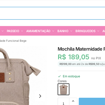
PASSEIO
AMAMENTAÇÃO
BANHO
BRINQUEDOS
A
dade Funcional Bege
Mochila Maternidade 
R$
189,05
no PIX
R$
199,00
em até
2
x de
R$
99,50
s/ju
Em estoque
Cores