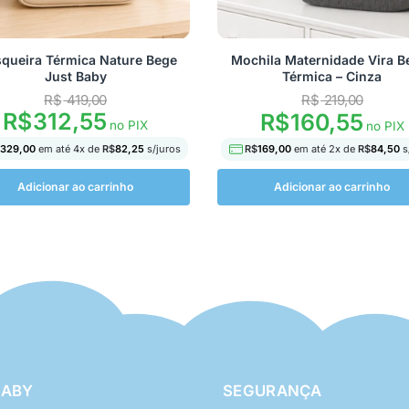
squeira Térmica Nature Bege
Mochila Maternidade Vira B
Just Baby
Térmica – Cinza
R$
419,00
R$
219,00
R$
312,55
R$
160,55
no PIX
no PIX
329,00
em até
4
x de
R$
82,25
s/juros
R$
169,00
em até
2
x de
R$
84,50
s
Adicionar ao carrinho
Adicionar ao carrinho
BABY
SEGURANÇA