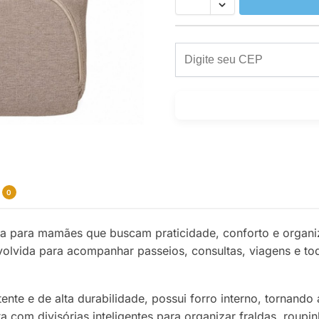
0
ita para mamães que buscam praticidade, conforto e organ
nvolvida para acompanhar passeios, consultas, viagens e t
ente e de alta durabilidade, possui forro interno, tornando 
a com divisórias inteligentes para organizar fraldas, roup