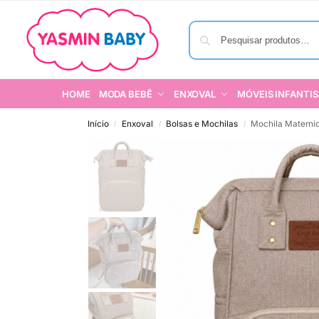
HOME
MODA BEBÊ
ENXOVAL
MÓVEIS INFANTIS
Início
Enxoval
Bolsas e Mochilas
Mochila Materni
/
/
/