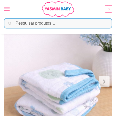
0
Pesquisar
Início
Enxoval
Fraldas e Pano de Boca
Fralda De Boca em Algodão Com Prendedor De Chupeta – Carros
/
/
/