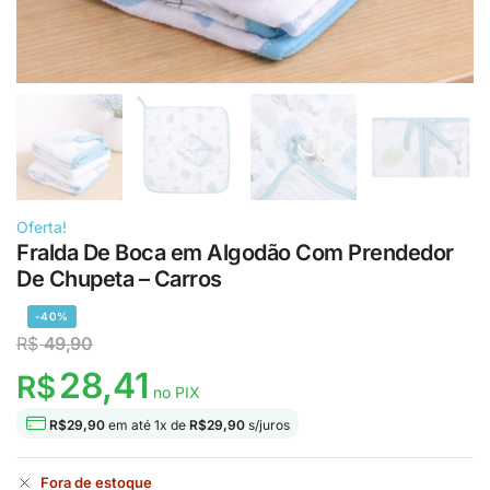
Oferta!
Fralda De Boca em Algodão Com Prendedor
De Chupeta – Carros
-40%
R$
49,90
28,41
R$
no PIX
R$
29,90
em até
1
x de
R$
29,90
s/juros
Fora de estoque