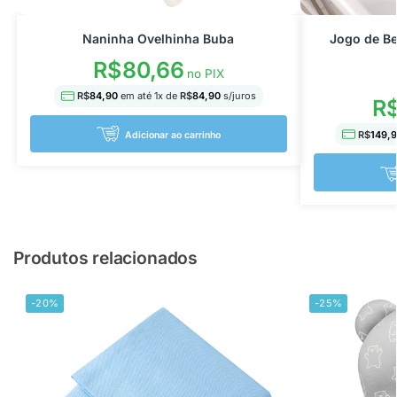
Naninha Ovelhinha Buba
Jogo de Be
R$
80,66
no PIX
R$
84,90
em até
1
x de
R$
84,90
s/juros
R
R$
149,
Adicionar ao carrinho
Produtos relacionados
-20%
-25%