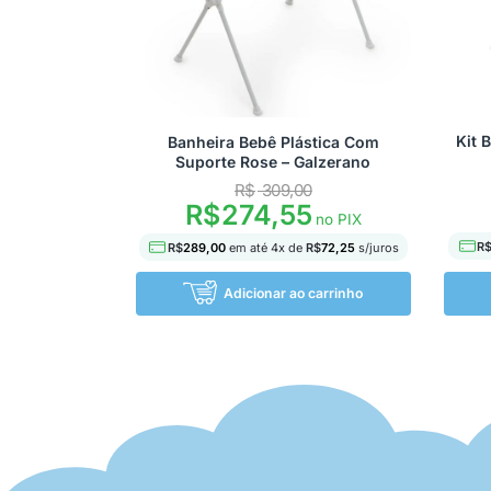
Kit 
Banheira Bebê Plástica Com
Suporte Rose – Galzerano
R$
309,00
R$
274,55
no PIX
R
R$
289,00
em até
4
x de
R$
72,25
s/juros
Adicionar ao carrinho