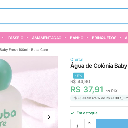
PASSEIO
AMAMENTAÇÃO
BANHO
BRINQUEDOS
A
 Baby Fresh 100ml – Buba Care
Oferta!
Água de Colônia Baby
-11%
R$
44,90
R$
37,91
no PIX
R$
39,90
em até
1
x de
R$
39,90
s/jur
Em estoque