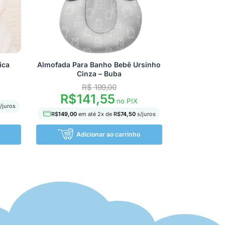
ica
Almofada Para Banho Bebê Ursinho
Cinza – Buba
R$
199,00
R$
141,55
no PIX
/juros
R$
149,00
em até
2
x de
R$
74,50
s/juros
Adicionar ao carrinho