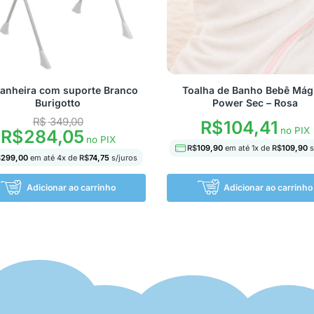
Banheira com suporte Branco
Toalha de Banho Bebê Mág
Burigotto
Power Sec – Rosa
R$
349,00
R$
104,41
no PIX
R$
284,05
no PIX
R$
109,90
em até
1
x de
R$
109,90
s
$
299,00
em até
4
x de
R$
74,75
s/juros
Adicionar ao carrinho
Adicionar ao carrinho