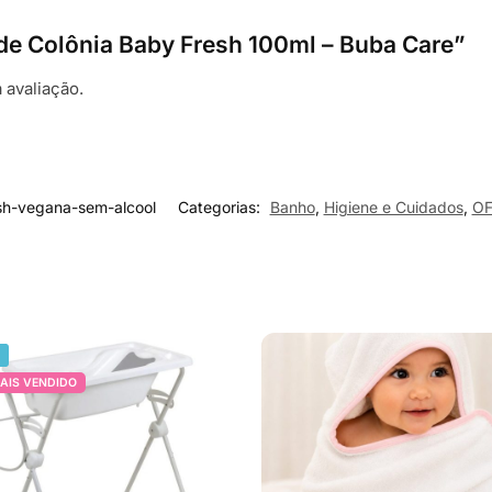
a de Colônia Baby Fresh 100ml – Buba Care”
 avaliação.
sh-vegana-sem-alcool
Categorias:
Banho
,
Higiene e Cuidados
,
O
%
AIS VENDIDO