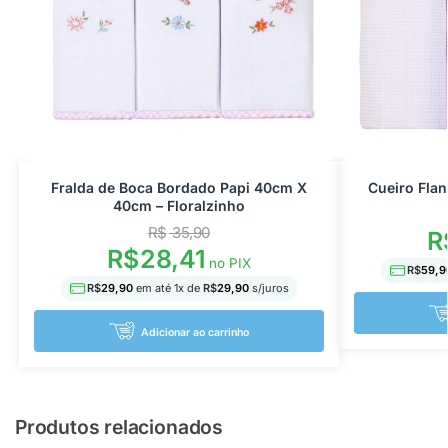
Fralda de Boca Bordado Papi 40cm X
Cueiro Fla
40cm – Floralzinho
R$
35,90
R
R$
28,41
no PIX
R$
59,9
R$
29,90
em até
1
x de
R$
29,90
s/juros
Adicionar ao carrinho
Produtos relacionados