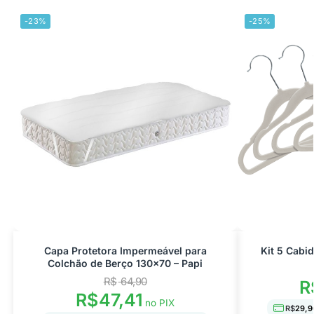
-23%
-25%
Capa Protetora Impermeável para
Kit 5 Cabi
Colchão de Berço 130×70 – Papi
R$
64,90
R
R$
47,41
no PIX
R$
29,9