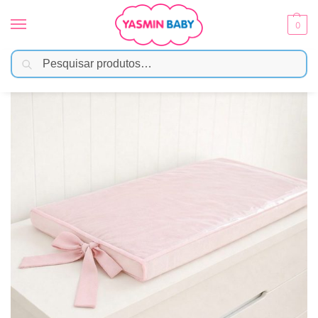
0
Pesquisar
Início
Enxoval
Trocadores
Trocador de Cômoda Impermeável Bebê Com Laço – Rosa Claro
/
/
/