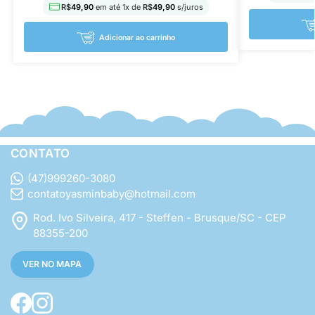
R$
49,90
em até
1
x de
R$
49,90
s/juros
Adicionar ao carrinho
CONTATO
(47)999260-3080
contatoyasminbaby@hotmail.com
Rod. Ivo Silveira, 417 - Steffen - Brusque/SC - CEP
88355-200
VER NO MAPA