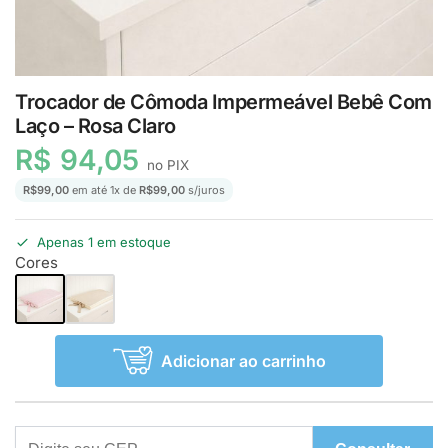
Trocador de Cômoda Impermeável Bebê Com
Laço – Rosa Claro
R$
94,05
no PIX
R$
99,00
em até
1
x de
R$
99,00
s/juros
Apenas 1 em estoque
Cores
Adicionar ao carrinho